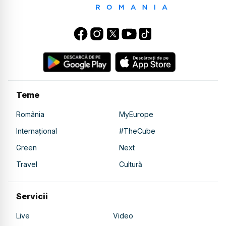
Teme
România
MyEurope
Internațional
#TheCube
Green
Next
Travel
Cultură
Servicii
Live
Video