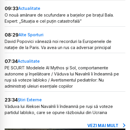
09:33
Actualitate
O nouă amânare de scufundare a barjelor pe brațul Bala.
Expert: „Situația e cel puțin catastrofală”
08:29
Alte Sporturi
David Popovici vânează noi recorduri la Europenele de
natație de la Paris. Va avea un rus ca adversar principal
07:34
Actualitate
PE SCURT: Modelele AI Mythos și Sol, comportamente
autonome și înșelătoare / Văduva lui Navalnîi îi îndeamnă pe
ruși să voteze Iabloko / Avertismentul pediatrilor: Nu
administrați uleiuri esențiale copiilor
23:34
Știri Externe
Văduva lui Aleksei Navalnîi îi îndeamnă pe ruși să voteze
partidul Iabloko, care se opune războiului din Ucraina
VEZI MAI MULT