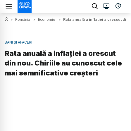
>
România
>
Economie
>
Rata anuală a inflației a crescut din
BANI ȘI AFACERI
Rata anuală a inflației a crescut
din nou. Chiriile au cunoscut cele
mai semnificative creșteri