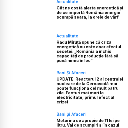
Actualitate
Cât ne costă alerta energetică și
de ce importă România energie
scumpă seara, la orele de vârf
Actualitate
Radu Miruță spune că criza
energetică nu este doar efectul
secetei: „România a închis
capacități de producție fără să
pună nimic în loc”
Bani Și Afaceri
UPDATE: Reactorul 2 al centralei
nucleare de la Cernavodă mai
poate funcționa cel mult patru
zile. Facturi mai mari la
electricitate, primul efect al
crizei
Bani Și Afaceri
Motorina se apropie de 11 lei pe
litru. Val de scumpiri și în cazul