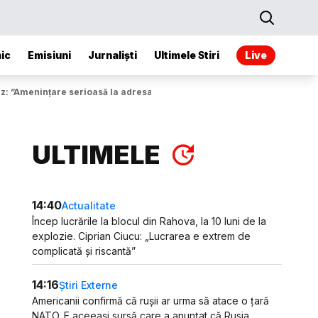
ic
Emisiuni
Jurnaliști
Ultimele Stiri
Live
z: ”Amenințare serioasă la adresa securității naționale”
ULTIMELE
14:40
Actualitate
Încep lucrările la blocul din Rahova, la 10 luni de la
explozie. Ciprian Ciucu: „Lucrarea e extrem de
complicată și riscantă”
14:16
Știri Externe
Americanii confirmă că rușii ar urma să atace o țară
NATO. E aceeași sursă care a anunțat că Rusia