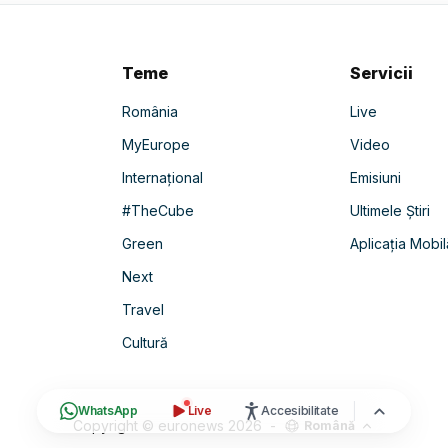
Teme
Servicii
România
Live
MyEurope
Video
Internațional
Emisiuni
#TheCube
Ultimele Știri
Green
Aplicația Mobil
Next
Travel
Cultură
WhatsApp
Live
Accesibilitate
Copyright © euronews
2026
-
Română