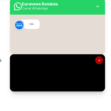
Euronews România
Canal WhatsApp
Utile
Despre Euronews
Declarație accesibilitate
Politica Cookie
Politica de confidențialitate
×
ă
Formular de contact
Transparență în utilizarea AI
Gestionați preferințele