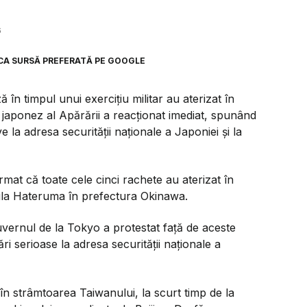
6
CA SURSĂ PREFERATĂ PE GOOGLE
 în timpul unui exercițiu militar au aterizat în
japonez al Apărării a reacționat imediat, spunând
la adresa securității naționale a Japoniei și la
rmat că toate cele cinci rachete au aterizat în
ula Hateruma în prefectura Okinawa.
uvernul de la Tokyo a protestat față de aceste
i serioase la adresa securității naționale a
în strâmtoarea Taiwanului, la scurt timp de la