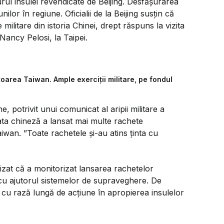
urul insulei revendicate de Beijing. Desfășurarea
ilor în regiune. Oficialii de la Beijing susțin că
litare din istoria Chinei, drept răspuns la vizita
ancy Pelosi, la Taipei.
oarea Taiwan. Ample exerciții militare, pe fondul
, potrivit unui comunicat al aripii militare a
ta chineză a lansat mai multe rachete
aiwan. ”Toate rachetele și-au atins ținta cu
cizat că a monitorizat lansarea rachetelor
i cu ajutorul sistemelor de supraveghere. De
 cu rază lungă de acțiune în apropierea insulelor