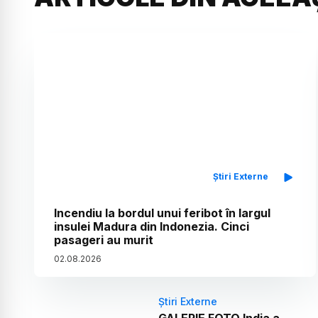
Știri Externe
Incendiu la bordul unui feribot în largul
insulei Madura din Indonezia. Cinci
pasageri au murit
02
.
08
.
2026
Știri Externe
GALERIE FOTO India a