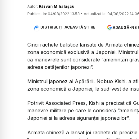
Autor:
Răzvan Mihalașcu
Publicat la:
04/08/2022 13:53
•
Actualizat la:
04/08/2022 14:0
DISTRIBUIȚI ACEASTĂ ȘTIRE
ADAUGĂ-NE 
Cinci rachete balistice lansate de Armata chineză
zona economică exclusivă a Japoniei. Ministrul 
că manevrele sunt considerate ”amenințări grave 
adresa cetățenilor japonezi”.
Ministrul japonez al Apărării, Nobuo Kishi, a afi
zona economică a Japoniei, la sud-vest de ins
Potrivit Associated Press, Kishi a precizat că G
manevre militare pe care le consideră ”amenințăr
Japoniei și la adresa siguranței japonezilor”.
Armata chineză a lansat joi rachete de precizie 