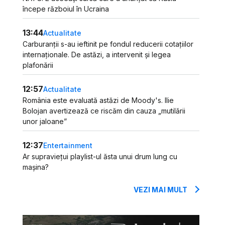
începe războiul în Ucraina
13:44
Actualitate
Carburanții s-au ieftinit pe fondul reducerii cotațiilor
internaționale. De astăzi, a intervenit și legea
plafonării
12:57
Actualitate
România este evaluată astăzi de Moody's. Ilie
Bolojan avertizează ce riscăm din cauza „mutilării
unor jaloane”
12:37
Entertainment
Ar supraviețui playlist-ul ăsta unui drum lung cu
mașina?
VEZI MAI MULT