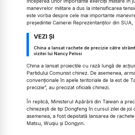
începerea unor importante exerciții militare în j
manevrelor militare a dus la intensificarea tensiun
este vorba despre cele mai importante manevre mi
preşedintei Camerei Reprezentanţilor din SUA, N
China a lansat rachete de precizie către strâmt
vizitei lui Nancy Pelosi
China a lansat proiectile cu rază lungă de acțiune
Partidului Comunist chinez. De asemenea, arma
convenționale în apele teritoriale de la est de T
precizie”, au precizat oficialii chinezi.
În replică, Ministerul Apărării din Taiwan a pre
chinezești de tip Dongfeng în cursul zilei de jo
asemenea, a fost depistată lansarea de rachete
Matsu, Wuqiu și Dongyin.