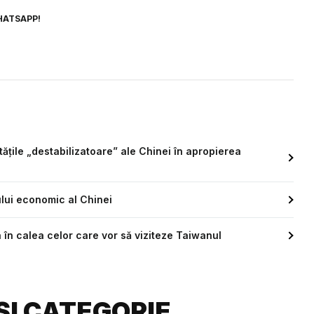
HATSAPP!
ățile „destabilizatoare” ale Chinei în apropierea
jului economic al Chinei
 în calea celor care vor să viziteze Taiwanul
ȘI CATEGORIE