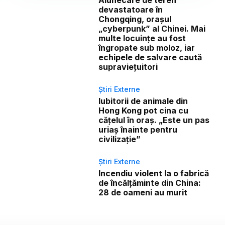
devastatoare în
Chongqing, orașul
„cyberpunk” al Chinei. Mai
multe locuințe au fost
îngropate sub moloz, iar
echipele de salvare caută
supraviețuitori
Știri Externe
Iubitorii de animale din
Hong Kong pot cina cu
cățelul în oraș. „Este un pas
uriaș înainte pentru
civilizație”
Știri Externe
Incendiu violent la o fabrică
de încălţăminte din China:
28 de oameni au murit