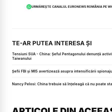
URMĂREȘTE CANALUL EURONEWS ROMÂNIA PE W
TE-AR PUTEA INTERESA ȘI
Tensiuni SUA - China: Şeful Pentagonului denunţă activit
Taiwanului
Șefii FBI și MI5 avertizează asupra intensificării spiona
Nancy Pelosi: China trebuie să înțeleagă că nu poate sta
ARTICOLE DIN ACEEA