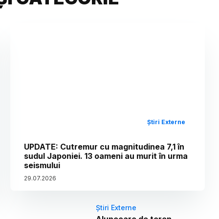
Știri Externe
UPDATE: Cutremur cu magnitudinea 7,1 în
sudul Japoniei. 13 oameni au murit în urma
seismului
29
.
07
.
2026
Știri Externe
Alunecare de teren