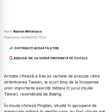
Autor:
Răzvan Mihalașcu
Publicat la:
04/08/2022 10:53
DISTRIBUIȚI ACEASTĂ ȘTIRE
ADAUGĂ-NE CA SURSĂ PREFERATĂ PE GOOGLE
Armata chineză a tras joi rachete de precizie către
strâmtoarea Taiwan, la scurt timp de la începerea
unor importante exerciții militare în jurul insulei
Taiwan, revendicată de Beijing.
În insula chineză Pingtan, situată în apropiere de
manevrele militare în desfășurare, au fost văzute mai