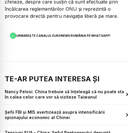
chineze, despre care susțin că sunt efectuate prin
încălcarea reglementărilor ONU și reprezintă o
provocare directă pentru navigaţia liberă pe mare.
URMĂREȘTE CANALUL EURONEWS ROMÂNIA PE WHATSAPP!
TE-AR PUTEA INTERESA ȘI
Nancy Pelosi: China trebuie să înțeleagă că nu poate sta
în calea celor care vor să viziteze Taiwanul
Șefii FBI și MI5 avertizează asupra intensificării
spionajului economic al Chinei
Tensiuni SUA - China: Şeful Pentagonului denunţă