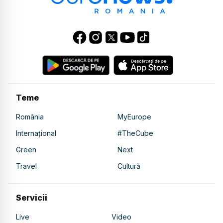
Teme
România
MyEurope
Internațional
#TheCube
Green
Next
Travel
Cultură
Servicii
Live
Video