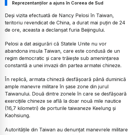
Reprezentanților a ajuns în Coreea de Sud
Deși vizita efectuată de Nancy Pelosi în Taiwan,
teritoriu revendicat de China, a durat mai puțin de 24
de ore, aceasta a declanșat furia Beijingului.
Pelosi a dat asigurări că Statele Unite nu vor
abandona insula Taiwan, care este condusă de un
regim democratic şi care trăieşte sub ameninţarea
constantă a unei invazii din partea armatei chineze.
În replică, armata chineză desfășoară până duminică
ample manevre militare în șase zone din jurul
Taiwanului. Două dintre zonele în care se desfășoară
exercițiile chineze se află la doar nouă mile nautice
(16,7 kilometri) de porturile taiwaneze Keelung şi
Kaohsiung.
Autoritățile din Taiwan au denunțat manevrele militare