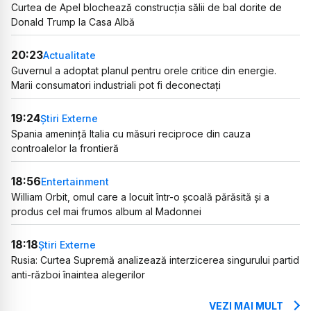
Curtea de Apel blochează construcția sălii de bal dorite de
Donald Trump la Casa Albă
20:23
Actualitate
Guvernul a adoptat planul pentru orele critice din energie.
Marii consumatori industriali pot fi deconectați
19:24
Știri Externe
Spania amenință Italia cu măsuri reciproce din cauza
controalelor la frontieră
18:56
Entertainment
William Orbit, omul care a locuit într-o școală părăsită și a
produs cel mai frumos album al Madonnei
18:18
Știri Externe
Rusia: Curtea Supremă analizează interzicerea singurului partid
anti-război înaintea alegerilor
VEZI MAI MULT