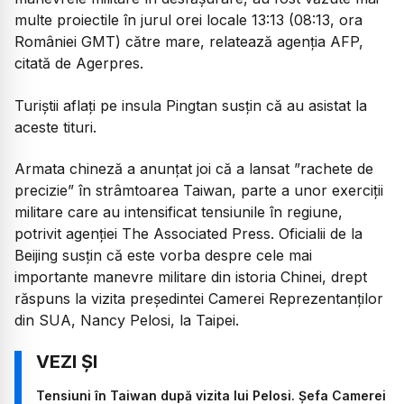
multe proiectile în jurul orei locale 13:13 (08:13, ora
României GMT) către mare, relatează agenția AFP,
citată de Agerpres.
Turiștii aflați pe insula Pingtan susțin că au asistat la
aceste tituri.
Armata chineză a anunțat joi că a lansat ”rachete de
precizie” în strâmtoarea Taiwan, parte a unor exerciții
militare care au intensificat tensiunile în regiune,
potrivit agenției The Associated Press. Oficialii de la
Beijing susțin că este vorba despre cele mai
importante manevre militare din istoria Chinei, drept
răspuns la vizita preşedintei Camerei Reprezentanţilor
din SUA, Nancy Pelosi, la Taipei.
Tensiuni în Taiwan după vizita lui Pelosi. Șefa Camerei