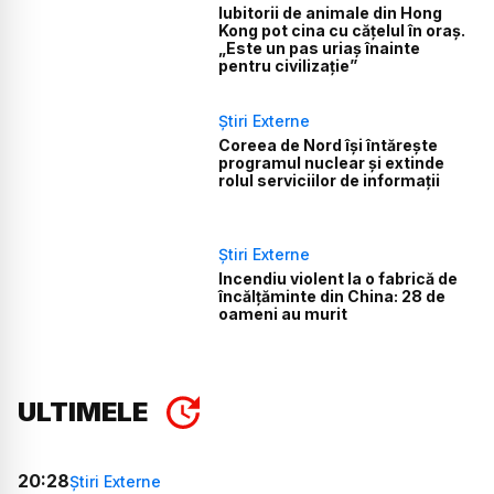
Iubitorii de animale din Hong
Kong pot cina cu cățelul în oraș.
„Este un pas uriaș înainte
pentru civilizație”
Știri Externe
Coreea de Nord își întărește
programul nuclear și extinde
rolul serviciilor de informații
Știri Externe
Incendiu violent la o fabrică de
încălţăminte din China: 28 de
oameni au murit
ULTIMELE
20:28
Știri Externe