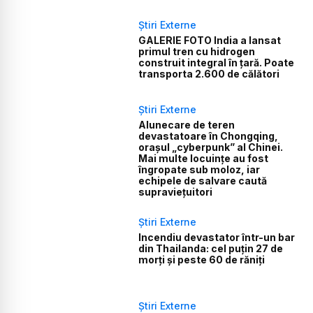
Știri Externe
GALERIE FOTO India a lansat
primul tren cu hidrogen
construit integral în țară. Poate
transporta 2.600 de călători
Știri Externe
Alunecare de teren
devastatoare în Chongqing,
orașul „cyberpunk” al Chinei.
Mai multe locuințe au fost
îngropate sub moloz, iar
echipele de salvare caută
supraviețuitori
Știri Externe
Incendiu devastator într-un bar
din Thailanda: cel puțin 27 de
morți și peste 60 de răniți
Știri Externe