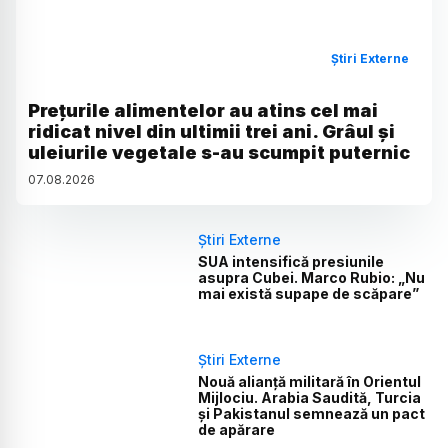
Știri Externe
Prețurile alimentelor au atins cel mai
ridicat nivel din ultimii trei ani. Grâul și
uleiurile vegetale s-au scumpit puternic
07
.
08
.
2026
Știri Externe
SUA intensifică presiunile
asupra Cubei. Marco Rubio: „Nu
mai există supape de scăpare”
Știri Externe
Nouă alianță militară în Orientul
Mijlociu. Arabia Saudită, Turcia
și Pakistanul semnează un pact
de apărare