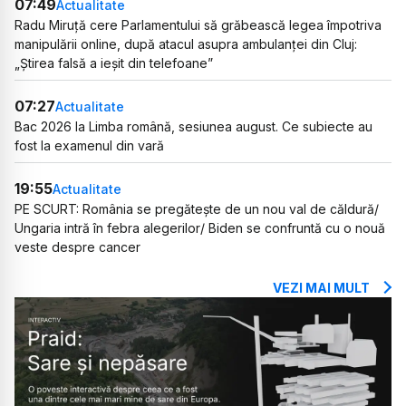
07:49
Actualitate
Radu Miruță cere Parlamentului să grăbească legea împotriva
manipulării online, după atacul asupra ambulanței din Cluj:
„Știrea falsă a ieșit din telefoane”
07:27
Actualitate
Bac 2026 la Limba română, sesiunea august. Ce subiecte au
fost la examenul din vară
19:55
Actualitate
PE SCURT: România se pregătește de un nou val de căldură/
Ungaria intră în febra alegerilor/ Biden se confruntă cu o nouă
veste despre cancer
VEZI MAI MULT