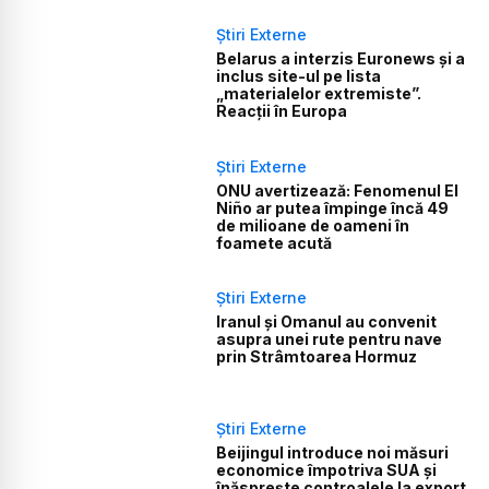
Știri Externe
Belarus a interzis Euronews și a
inclus site-ul pe lista
„materialelor extremiste”.
Reacții în Europa
Știri Externe
ONU avertizează: Fenomenul El
Niño ar putea împinge încă 49
de milioane de oameni în
foamete acută
Știri Externe
Iranul și Omanul au convenit
asupra unei rute pentru nave
prin Strâmtoarea Hormuz
Știri Externe
Beijingul introduce noi măsuri
economice împotriva SUA și
înăsprește controalele la export