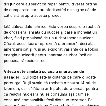
din jur care au servit ca reper pentru diverse ordine
de comparație care au oferit astfel o imagine cât de
cât clară asupra acestui proiect.
Iată câteva date tehnice. Este vorba despre o rachetă
de croazieră lansată cu succes și care a încheiat un
zbor, fiind propulsată de un turboreactor nuclear.
Oficial, acest lucru reprezintă o premieră, deși atât
americanii cât și rușii au explorat variante de a folosi
energia nucleară pentru aparate de zbor încă din
perioada războiului rece.
Viteza este similară cu cea a unui avion de
pasageri.
Surpriza este la distanța pe care o poate
parcurge. Rușii susțin că racheta a zburat 14 mii de
kilometri, dar călătoria ar fi putut dura oricât, pentru
că reacția nucleară nu se consumă așa cum se
consumă combustibilul fosil dintr-un rezervor. Ea
continuă pe termen lung, în condițiile fizice și chimice