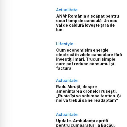
Actualitate
ANM: România a scăpat pentru
scurt timp de caniculă. Un nou
val de căldură lovește țara de
luni
Lifestyle
Cum economisim energie
electrică în zilele caniculare fără
investiții mari. Trucuri simple
care pot reduce consumul și
factura
Actualitate
Radu Miruță, despre
amenințarea dronelor rusești:
„Rusia își va schimba tactica. Și
noi va trebui să ne readaptăm”
Actualitate
Update. Ambulanța oprită
pentru cumpărături la Bacău: