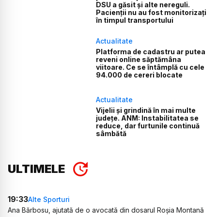
DSU a găsit și alte nereguli.
Pacienții nu au fost monitorizați
în timpul transportului
Actualitate
Platforma de cadastru ar putea
reveni online săptămâna
viitoare. Ce se întâmplă cu cele
94.000 de cereri blocate
Actualitate
Vijelii și grindină în mai multe
județe. ANM: Instabilitatea se
reduce, dar furtunile continuă
sâmbătă
ULTIMELE
19:33
Alte Sporturi
Ana Bărbosu, ajutată de o avocată din dosarul Roșia Montană