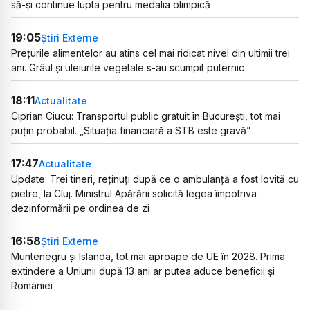
să-și continue lupta pentru medalia olimpică
19:05
Știri Externe
Prețurile alimentelor au atins cel mai ridicat nivel din ultimii trei
ani. Grâul și uleiurile vegetale s-au scumpit puternic
18:11
Actualitate
Ciprian Ciucu: Transportul public gratuit în București, tot mai
puțin probabil. „Situația financiară a STB este gravă”
17:47
Actualitate
Update: Trei tineri, reținuți după ce o ambulanță a fost lovită cu
pietre, la Cluj. Ministrul Apărării solicită legea împotriva
dezinformării pe ordinea de zi
16:58
Știri Externe
Muntenegru și Islanda, tot mai aproape de UE în 2028. Prima
extindere a Uniunii după 13 ani ar putea aduce beneficii și
României