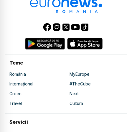
Teme
România
MyEurope
Internațional
#TheCube
Green
Next
Travel
Cultură
Servicii