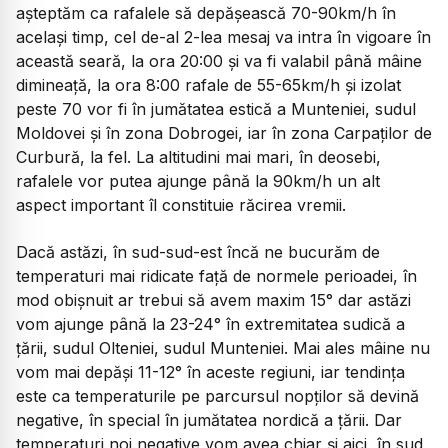
așteptăm ca rafalele să depășească 70-90km/h în
același timp, cel de-al 2-lea mesaj va intra în vigoare în
această seară, la ora 20:00 și va fi valabil până mâine
dimineață, la ora 8:00 rafale de 55-65km/h și izolat
peste 70 vor fi în jumătatea estică a Munteniei, sudul
Moldovei și în zona Dobrogei, iar în zona Carpaților de
Curbură, la fel. La altitudini mai mari, în deosebi,
rafalele vor putea ajunge până la 90km/h un alt
aspect important îl constituie răcirea vremii.
Dacă astăzi, în sud-sud-est încă ne bucurăm de
temperaturi mai ridicate față de normele perioadei, în
mod obișnuit ar trebui să avem maxim 15° dar astăzi
vom ajunge până la 23-24° în extremitatea sudică a
țării, sudul Olteniei, sudul Munteniei. Mai ales mâine nu
vom mai depăși 11-12° în aceste regiuni, iar tendința
este ca temperaturile pe parcursul nopților să devină
negative, în special în jumătatea nordică a țării. Dar
temperaturi noi negative vom avea chiar și aici, în sud,