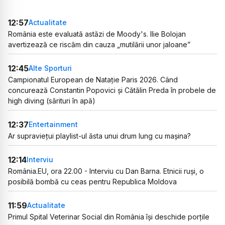
12:57
Actualitate
România este evaluată astăzi de Moody's. Ilie Bolojan
avertizează ce riscăm din cauza „mutilării unor jaloane”
12:45
Alte Sporturi
Campionatul European de Natație Paris 2026. Când
concurează Constantin Popovici și Cătălin Preda în probele de
high diving (sărituri în apă)
12:37
Entertainment
Ar supraviețui playlist-ul ăsta unui drum lung cu mașina?
12:14
Interviu
România.EU, ora 22.00 - Interviu cu Dan Barna. Etnicii ruși, o
posibilă bombă cu ceas pentru Republica Moldova
11:59
Actualitate
Primul Spital Veterinar Social din România își deschide porțile