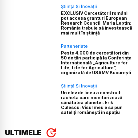
Știință Și Inovații
EXCLUSIV Cercetătorii români
pot accesa granturi European
Research Council. Maria Leptin:
România trebuie să investească
mai mult în știință
Parteneriate
Peste 4.000 de cercetători din
50 de țări participă la Conferința
Internațională „Agriculture for
Life, Life for Agriculture”,
organizată de USAMV București
Știință Și Inovații
Un elev de liceu a construit
racheta care monitorizează
sănătatea planetei. Erik
Culescu: Visul meu e să pun
sateliți românești în spațiu
ULTIMELE