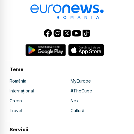
Teme
România
MyEurope
Internațional
#TheCube
Green
Next
Travel
Cultură
Servicii