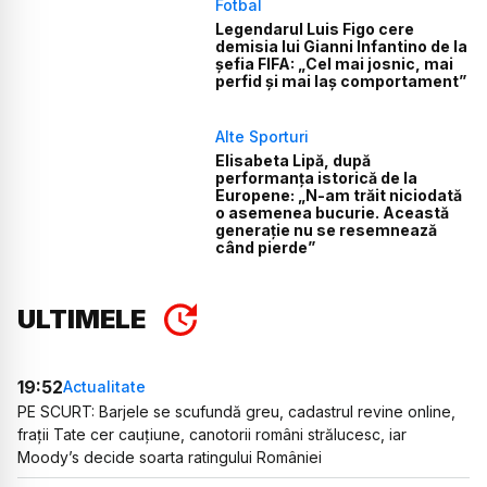
Fotbal
Legendarul Luis Figo cere
demisia lui Gianni Infantino de la
șefia FIFA: „Cel mai josnic, mai
perfid și mai laș comportament”
Alte Sporturi
Elisabeta Lipă, după
performanța istorică de la
Europene: „N-am trăit niciodată
o asemenea bucurie. Această
generație nu se resemnează
când pierde”
ULTIMELE
19:52
Actualitate
PE SCURT: Barjele se scufundă greu, cadastrul revine online,
frații Tate cer cauțiune, canotorii români strălucesc, iar
Moody’s decide soarta ratingului României