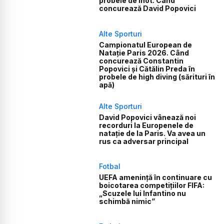
probele de înot. Când
concurează David Popovici
Alte Sporturi
Campionatul European de
Natație Paris 2026. Când
concurează Constantin
Popovici și Cătălin Preda în
probele de high diving (sărituri în
apă)
Alte Sporturi
David Popovici vânează noi
recorduri la Europenele de
natație de la Paris. Va avea un
rus ca adversar principal
Fotbal
UEFA amenință în continuare cu
boicotarea competițiilor FIFA:
„Scuzele lui Infantino nu
schimbă nimic”