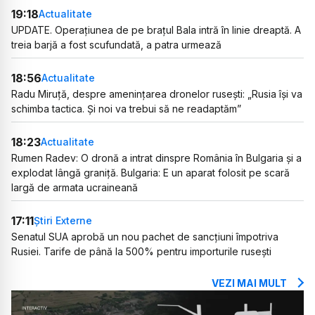
19:18
Actualitate
UPDATE. Operațiunea de pe brațul Bala intră în linie dreaptă. A
treia barjă a fost scufundată, a patra urmează
18:56
Actualitate
Radu Miruță, despre amenințarea dronelor rusești: „Rusia își va
schimba tactica. Și noi va trebui să ne readaptăm”
18:23
Actualitate
Rumen Radev: O dronă a intrat dinspre România în Bulgaria și a
explodat lângă graniță. Bulgaria: E un aparat folosit pe scară
largă de armata ucraineană
17:11
Știri Externe
Senatul SUA aprobă un nou pachet de sancțiuni împotriva
Rusiei. Tarife de până la 500% pentru importurile rusești
VEZI MAI MULT