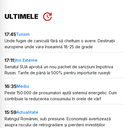
ULTIMELE
17:45
Turism
Unde fugim de caniculă fără să cheltuim o avere. Destinații
europene unde vara înseamnă 18-25 de grade
17:11
Știri Externe
Senatul SUA aprobă un nou pachet de sancțiuni împotriva
Rusiei. Tarife de până la 500% pentru importurile rusești
16:35
Mediu
Peste 150.000 de prosumatori ajută sistemul energetic. Cum
contribuie la reducerea consumului în orele de vârf
15:59
Actualitate
Ratingul României, sub presiune. Economiștii avertizează
asupra riscului de retrogradare și pierderii investițiilor