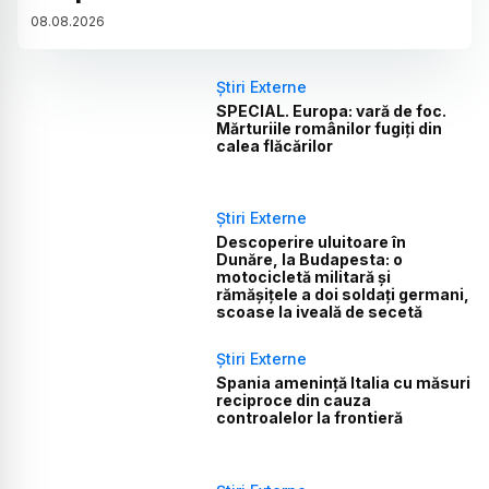
08
.
08
.
2026
Știri Externe
SPECIAL. Europa: vară de foc.
Mărturiile românilor fugiți din
calea flăcărilor
Știri Externe
Descoperire uluitoare în
Dunăre, la Budapesta: o
motocicletă militară și
rămășițele a doi soldați germani,
scoase la iveală de secetă
Știri Externe
Spania amenință Italia cu măsuri
reciproce din cauza
controalelor la frontieră