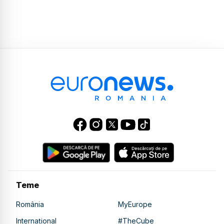
Teme
România
MyEurope
Internațional
#TheCube