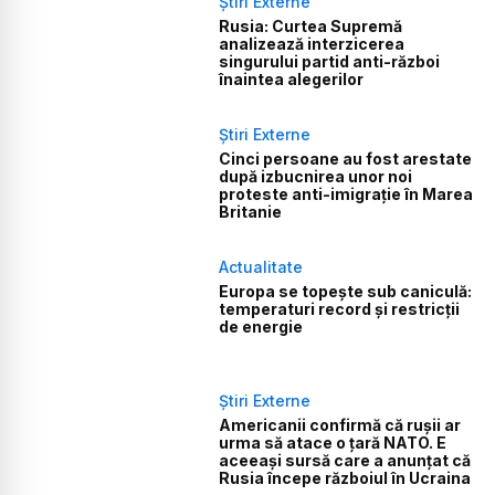
Știri Externe
Rusia: Curtea Supremă
analizează interzicerea
singurului partid anti-război
înaintea alegerilor
Știri Externe
Cinci persoane au fost arestate
după izbucnirea unor noi
proteste anti-imigrație în Marea
Britanie
Actualitate
Europa se topește sub caniculă:
temperaturi record și restricții
de energie
Știri Externe
Americanii confirmă că rușii ar
urma să atace o țară NATO. E
aceeași sursă care a anunțat că
Rusia începe războiul în Ucraina