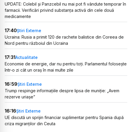
UPDATE: Colebil și Panzcebil nu mai pot fi vândute temporar în
farmacii. Verificări privind substanța activă din cele două
medicamente
17:40
Știri Externe
Ucraina: Rusia a primit 120 de rachete balistice din Coreea de
Nord pentru războiul din Ucraina
17:31
Actualitate
Economie de energie, dar nu pentru toți. Parlamentul folosește
într-o zi cât un oraș în mai multe zile
16:59
Știri Externe
Trump respinge informațiile despre lipsa de muniție: „Avem
rezerve uriașe”
16:16
Știri Externe
UE discută un sprijin financiar suplimentar pentru Spania după
criza migranților din Ceuta