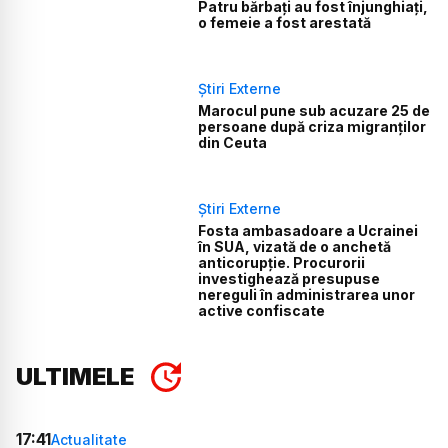
Patru bărbați au fost înjunghiați,
o femeie a fost arestată
Știri Externe
Marocul pune sub acuzare 25 de
persoane după criza migranților
din Ceuta
Știri Externe
Fosta ambasadoare a Ucrainei
în SUA, vizată de o anchetă
anticorupție. Procurorii
investighează presupuse
nereguli în administrarea unor
active confiscate
ULTIMELE
17:41
Actualitate