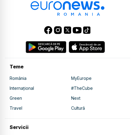
Teme
România
MyEurope
Internațional
#TheCube
Green
Next
Travel
Cultură
Servicii