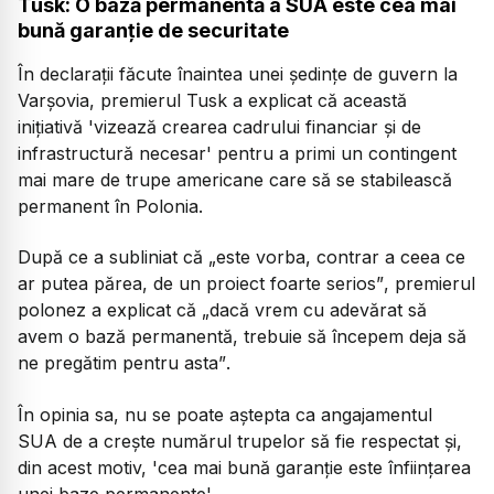
Tusk: O bază permanentă a SUA este cea mai
bună garanție de securitate
În declarații făcute înaintea unei ședințe de guvern la
Varșovia, premierul Tusk a explicat că această
inițiativă 'vizează crearea cadrului financiar și de
infrastructură necesar' pentru a primi un contingent
mai mare de trupe americane care să se stabilească
permanent în Polonia.
După ce a subliniat că
„este vorba, contrar a ceea ce
ar putea părea, de un proiect foarte serios”
, premierul
polonez a explicat că
„dacă vrem cu adevărat să
avem o bază permanentă, trebuie să începem deja să
ne pregătim pentru asta”
.
În opinia sa, nu se poate aștepta ca angajamentul
SUA de a crește numărul trupelor să fie respectat și,
din acest motiv, 'cea mai bună garanție este înființarea
unei baze permanente'.