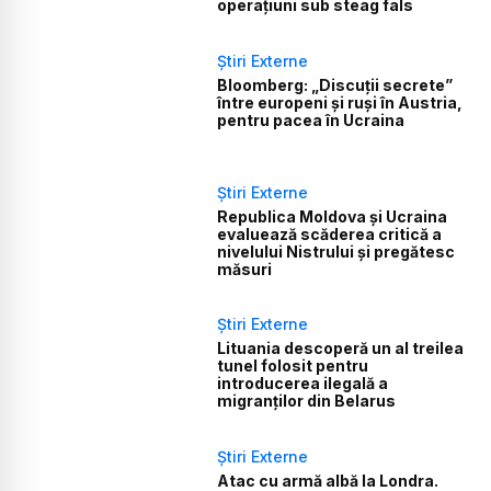
operațiuni sub steag fals
Știri Externe
Bloomberg: „Discuții secrete”
între europeni și ruși în Austria,
pentru pacea în Ucraina
Știri Externe
Republica Moldova și Ucraina
evaluează scăderea critică a
nivelului Nistrului și pregătesc
măsuri
Știri Externe
Lituania descoperă un al treilea
tunel folosit pentru
introducerea ilegală a
migranților din Belarus
Știri Externe
Atac cu armă albă la Londra.