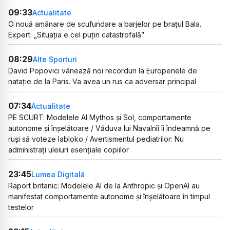
09:33
Actualitate
O nouă amânare de scufundare a barjelor pe brațul Bala.
Expert: „Situația e cel puțin catastrofală”
08:29
Alte Sporturi
David Popovici vânează noi recorduri la Europenele de
natație de la Paris. Va avea un rus ca adversar principal
07:34
Actualitate
PE SCURT: Modelele AI Mythos și Sol, comportamente
autonome și înșelătoare / Văduva lui Navalnîi îi îndeamnă pe
ruși să voteze Iabloko / Avertismentul pediatrilor: Nu
administrați uleiuri esențiale copiilor
23:45
Lumea Digitală
Raport britanic: Modelele AI de la Anthropic și OpenAI au
manifestat comportamente autonome și înșelătoare în timpul
testelor