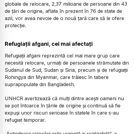
globale de relocare, 2,37 milioane de persoane din 43
de țări de origine, aflate în prezent în 76 de state de
azil, vor avea nevoie de o nouă țară care să le ofere
protecție.
Refugiații afgani, cei mai afectați
Refugiații afgani reprezintă cel mai mare grup care
necesită relocare, urmați de persoanele strămutate din
Sudanul de Sud, Sudan și Siria, precum și de refugiații
Rohingya din Myanmar, care trăiesc în tabere
suprapopulate din Bangladesh.
UNHCR avertizează că mulți dintre acești oameni nu
se pot întoarce în țările de origine și continuă să fie
expuși unor riscuri serioase în statele în care s-au
refugiat temporar.
„Extinderea relocării este urgentă și realizabilă”,
a