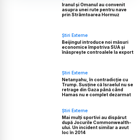
Iranul și Omanul au convenit
asupra unei rute pentru nave
prin Strâmtoarea Hormuz
Știri Externe
Beijingul introduce noi măsuri
economice împotriva SUA și
înăsprește controalele la export
Știri Externe
Netanyahu, în contradicție cu
Trump. Susține că Israelul nu se
retrage din Gaza până când
Hamas nu e complet dezarmat
Știri Externe
Mai mulți sportivi au dispărut
după Jocurile Commonwealth-
ului. Un incident similar a avut
loc în 2014