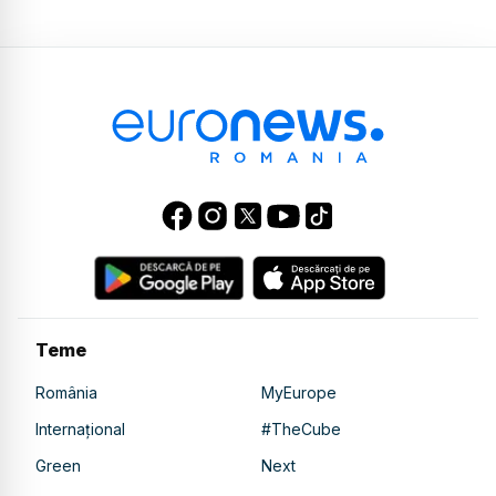
Teme
România
MyEurope
Internațional
#TheCube
Green
Next