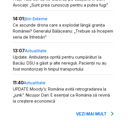
Avocații: „Sunt prea cunoscuți pentru a putea fugi”
14:01
Știri Externe
Ce ascunde drona care a explodat lângă granița
României? Generalul Bălăceanu: „Trebuie să începem
seria de întrebări”
13:07
Actualitate
Update. Ambulanța oprită pentru cumpărături la
Bacău: DSU a găsit și alte nereguli. Pacienții nu au
fost monitorizați în timpul transportului
11:40
Actualitate
UPDATE Moody’s: România evită retrogradarea la
„junk”. Nicușor Dan: E esențial ca România să revină
la creștere economică
VEZI MAI MULT