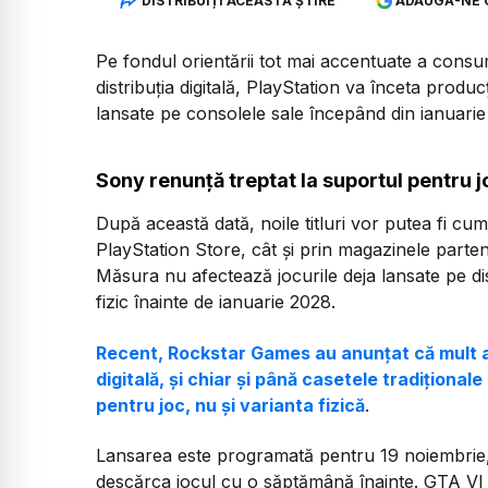
DISTRIBUIȚI ACEASTĂ ȘTIRE
ADAUGĂ-NE 
Pe fondul orientării tot mai accentuate a consuma
distribuția digitală, PlayStation va înceta producț
lansate pe consolele sale începând din ianuarie
Sony renunță treptat la suportul pentru j
După această dată, noile titluri vor putea fi cum
PlayStation Store, cât și prin magazinele part
Măsura nu afectează jocurile deja lansate pe di
fizic înainte de ianuarie 2028.
Recent, Rockstar Games au anunțat că mult aș
digitală, și chiar și până casetele tradițional
pentru joc, nu și varianta fizică
.
Lansarea este programată pentru 19 noiembrie,
descărca jocul cu o săptămână înainte. GTA VI e