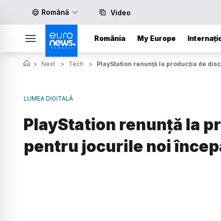
Română
Video
România
My Europe
Internați
>
Next
>
Tech
>
PlayStation renunță la producția de disc
LUMEA DIGITALĂ
PlayStation renunță la pr
pentru jocurile noi înce