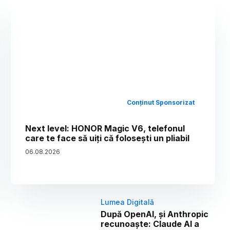
Conținut Sponsorizat
Next level: HONOR Magic V6, telefonul
care te face să uiți că folosești un pliabil
06
.
08
.
2026
Lumea Digitală
După OpenAI, și Anthropic
recunoaște: Claude AI a