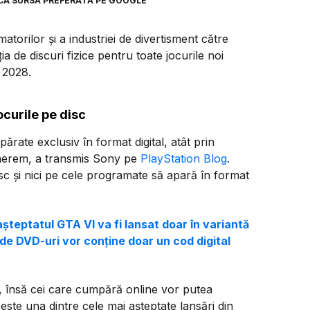
CA SURSĂ PREFERATĂ PE GOOGLE
torilor și a industriei de divertisment către
ia de discuri fizice pentru toate jocurile noi
 2028.
ocurile pe disc
părate exclusiv în format digital, atât prin
enerem, a transmis Sony pe
PlayStation Blog
.
sc și nici pe cele programate să apară în format
teptatul GTA VI va fi lansat doar în variantă
e de DVD-uri vor conține doar un cod digital
 însă cei care cumpără online vor putea
ste una dintre cele mai așteptate lansări din