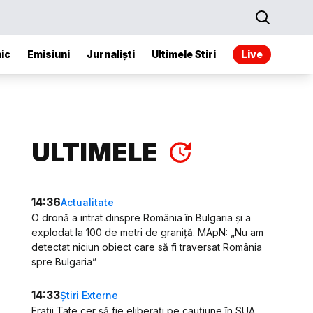
ic
Emisiuni
Jurnaliști
Ultimele Stiri
Live
ULTIMELE
14:36
Actualitate
O dronă a intrat dinspre România în Bulgaria și a
explodat la 100 de metri de graniță. MApN: „Nu am
detectat niciun obiect care să fi traversat România
spre Bulgaria”
14:33
Știri Externe
Frații Tate cer să fie eliberați pe cauțiune în SUA.