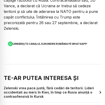
câștige războiul cu Rusia. Contracandidatul său, JD
Vance, a declarat că Ucraina ar trebui să cedeze
teritorii și să uite de aderarea la NATO pentru a pune
capăt conflictului. Întâlnirea cu Trump este
preconizată pentru 26 sau 27 septembrie, a declarat
Zelenski.
URMĂREȘTE CANALUL EURONEWS ROMÂNIA PE WHATSAPP!
TE-AR PUTEA INTERESA ȘI
Zelenski vrea pace justă, fără cedări de teritorii. Lideri
occidentali au mers în Kiev, în timp ce Rusia anunță o
contraofensivă în Kursk