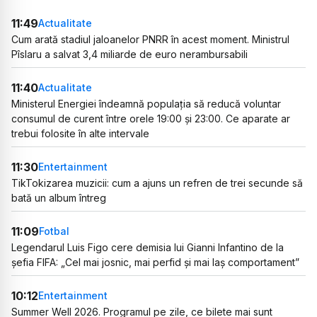
11:49
Actualitate
Cum arată stadiul jaloanelor PNRR în acest moment. Ministrul
Pîslaru a salvat 3,4 miliarde de euro nerambursabili
11:40
Actualitate
Ministerul Energiei îndeamnă populația să reducă voluntar
consumul de curent între orele 19:00 și 23:00. Ce aparate ar
trebui folosite în alte intervale
11:30
Entertainment
TikTokizarea muzicii: cum a ajuns un refren de trei secunde să
bată un album întreg
11:09
Fotbal
Legendarul Luis Figo cere demisia lui Gianni Infantino de la
șefia FIFA: „Cel mai josnic, mai perfid și mai laș comportament”
10:12
Entertainment
Summer Well 2026. Programul pe zile, ce bilete mai sunt