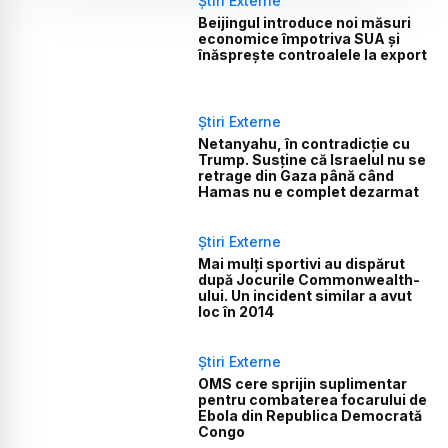
Știri Externe
Beijingul introduce noi măsuri
economice împotriva SUA și
înăsprește controalele la export
Știri Externe
Netanyahu, în contradicție cu
Trump. Susține că Israelul nu se
retrage din Gaza până când
Hamas nu e complet dezarmat
Știri Externe
Mai mulți sportivi au dispărut
după Jocurile Commonwealth-
ului. Un incident similar a avut
loc în 2014
Știri Externe
OMS cere sprijin suplimentar
pentru combaterea focarului de
Ebola din Republica Democrată
Congo