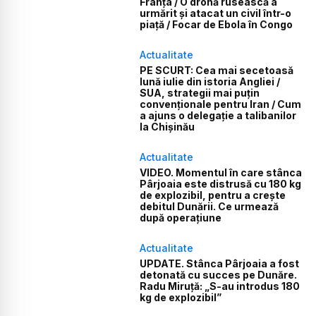
Franța / O dronă rusească a
urmărit și atacat un civil într-o
piață / Focar de Ebola în Congo
Actualitate
PE SCURT: Cea mai secetoasă
lună iulie din istoria Angliei /
SUA, strategii mai puțin
convenționale pentru Iran / Cum
a ajuns o delegație a talibanilor
la Chișinău
Actualitate
VIDEO. Momentul în care stânca
Pârjoaia este distrusă cu 180 kg
de explozibil, pentru a crește
debitul Dunării. Ce urmează
după operațiune
Actualitate
UPDATE. Stânca Pârjoaia a fost
detonată cu succes pe Dunăre.
Radu Miruță: „S-au introdus 180
kg de explozibil”