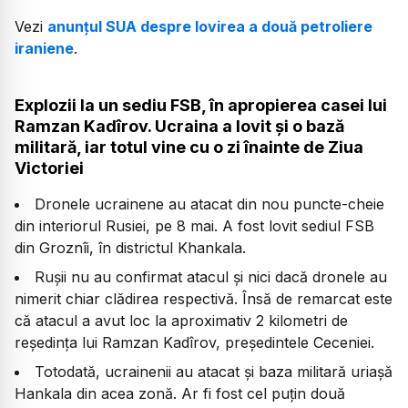
Vezi
anunțul SUA despre lovirea a două petroliere
iraniene
.
Explozii la un sediu FSB, în apropierea casei lui
Ramzan Kadîrov. Ucraina a lovit și o bază
militară, iar totul vine cu o zi înainte de Ziua
Victoriei
Dronele ucrainene au atacat din nou puncte-cheie
din interiorul Rusiei, pe 8 mai. A fost lovit sediul FSB
din Groznîi, în districtul Khankala.
Rușii nu au confirmat atacul și nici dacă dronele au
nimerit chiar clădirea respectivă. Însă de remarcat este
că atacul a avut loc la aproximativ 2 kilometri de
reședința lui Ramzan Kadîrov, președintele Ceceniei.
Totodată, ucrainenii au atacat și baza militară uriașă
Hankala din acea zonă. Ar fi fost cel puțin două