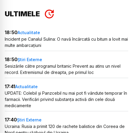
ULTIMELE
18:50
Actualitate
Incident pe Canalul Sulina: O navă încărcată cu bitum a lovit mai
multe ambarcațiuni
18:50
Știri Externe
Sesizările către programul britanic Prevent au atins un nivel
record. Extremismul de dreapta, pe primul loc
17:41
Actualitate
UPDATE: Colebil și Panzcebil nu mai pot fi vândute temporar în
farmacii. Verificări privind substanța activă din cele două
medicamente
17:40
Știri Externe
Ucraina: Rusia a primit 120 de rachete balistice din Coreea de
Nord pentru războiul din Ucraina