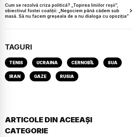
Cum se rezolvă criza politică? „Topirea liniilor roșii”,
obiectivul fostei coaliții: „Negociem până cădem sub
masă. Să nu facem greșeala de a nu dialoga cu opoziția”
TAGURI
TENIS
UCRAINA
CERNOBÎL
SUA
IRAN
GAZE
RUSIA
ARTICOLE DIN ACEEAȘI
CATEGORIE