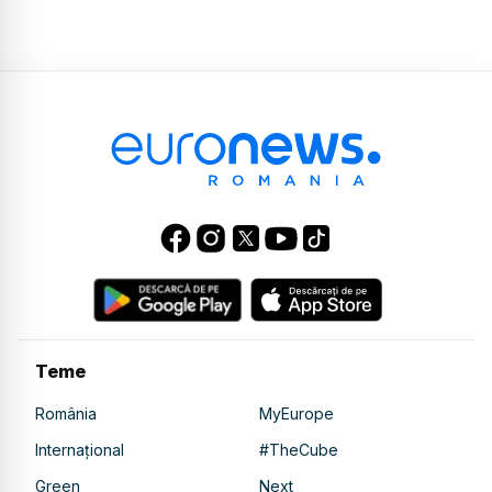
Teme
România
MyEurope
Internațional
#TheCube
Green
Next