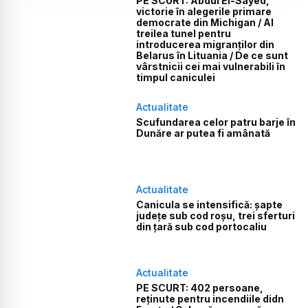
PE SCURT: Abdul El-Sayed,
victorie în alegerile primare
democrate din Michigan / Al
treilea tunel pentru
introducerea migranților din
Belarus în Lituania / De ce sunt
vârstnicii cei mai vulnerabili în
timpul caniculei
Actualitate
Scufundarea celor patru barje în
Dunăre ar putea fi amânată
Actualitate
Canicula se intensifică: șapte
județe sub cod roșu, trei sferturi
din țară sub cod portocaliu
Actualitate
PE SCURT: 402 persoane,
reținute pentru incendiile didn