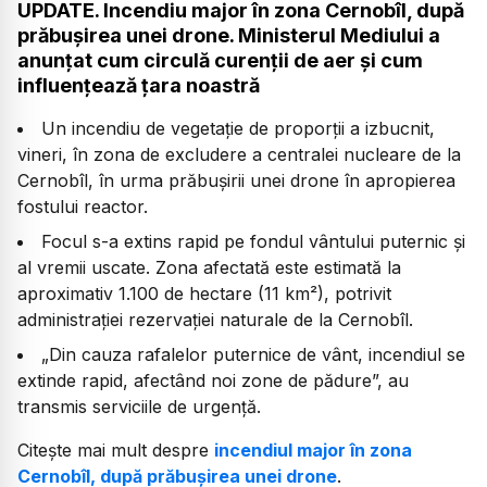
UPDATE. Incendiu major în zona Cernobîl, după
prăbușirea unei drone. Ministerul Mediului a
anunțat cum circulă curenții de aer și cum
influențează țara noastră
Un incendiu de vegetație de proporții a izbucnit,
vineri, în zona de excludere a centralei nucleare de la
Cernobîl, în urma prăbușirii unei drone în apropierea
fostului reactor.
Focul s-a extins rapid pe fondul vântului puternic și
al vremii uscate. Zona afectată este estimată la
aproximativ 1.100 de hectare (11 km²), potrivit
administrației rezervației naturale de la Cernobîl.
„Din cauza rafalelor puternice de vânt, incendiul se
extinde rapid, afectând noi zone de pădure”, au
transmis serviciile de urgență.
Citește mai mult despre
incendiul major în zona
Cernobîl, după prăbușirea unei drone
.