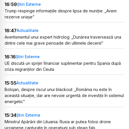
16:59
Știri Externe
Trump respinge informațiile despre lipsa de muniție: „Avem
rezerve uriașe”
16:47
Actualitate
Avertismentul unui expert hidrolog: „Dunărea traversează una
dintre cele mai grave perioade din ultimele decenii”
16:16
Știri Externe
UE discută un sprijin financiar suplimentar pentru Spania după
criza migranților din Ceuta
15:55
Actualitate
Bolojan, despre riscul unui blackout: „România nu este în
această situație, dar are nevoie urgentă de investiții în sistemul
energetic”
15:34
Știri Externe
Ministrul Apărării din Lituania: Rusia ar putea folosi drone
ucrainene capturate în operațiuni sub steag fals