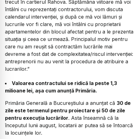
trecut în cartierul Rahova. Săptămâna viitoare mă voi
întâlni cu reprezentați contractorului, vom discuta
calendarul intervenției, și după ce mă voi lămuri și
lucrurile vor fi clare, mă voi întâlni cu proprietarii
apartamentelor din blocul afectat pentru a le prezenta
situația și ceea ce urmează. Principalul motiv pentru
care nu am reușit să contractăm lucrările mai
devreme a fost dat de complexitatea/riscul intervenției:
antreprenorii nu au venit la procedura de atribuire a
lucrarilor.”
Valoarea contractului se ridică la peste 1,3
milioane lei, așa cum anunță Primăria.
Primăria Generală a Bucureștiului a anunțat că
30 de
zile este termenul pentru proiectare și 50 de zile
pentru execuția lucrărilor
. Asta înseamnă că la
începutul lunii august, locatarii ar putea să se întoarcă
la locuințele lor.