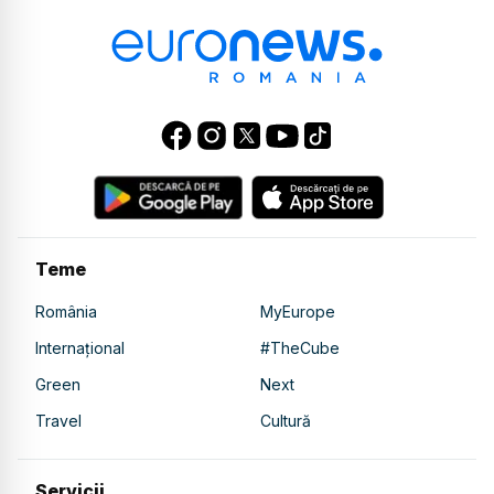
Teme
România
MyEurope
Internațional
#TheCube
Green
Next
Travel
Cultură
Servicii