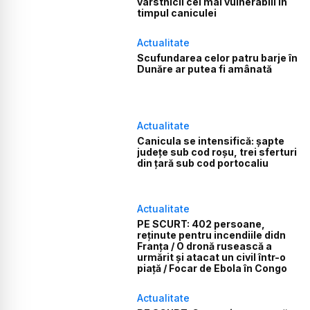
vârstnicii cei mai vulnerabili în
timpul caniculei
Actualitate
Scufundarea celor patru barje în
Dunăre ar putea fi amânată
Actualitate
Canicula se intensifică: șapte
județe sub cod roșu, trei sferturi
din țară sub cod portocaliu
Actualitate
PE SCURT: 402 persoane,
reținute pentru incendiile didn
Franța / O dronă rusească a
urmărit și atacat un civil într-o
piață / Focar de Ebola în Congo
Actualitate