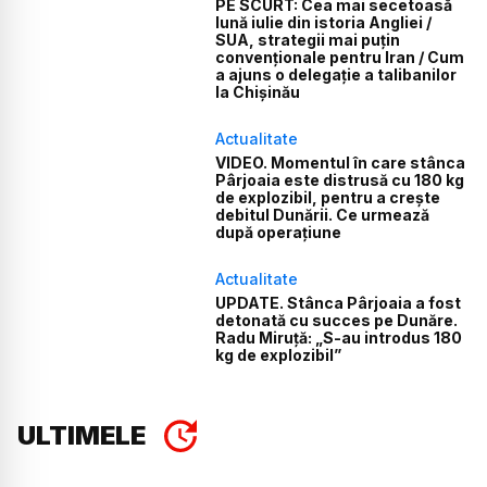
PE SCURT: Cea mai secetoasă
lună iulie din istoria Angliei /
SUA, strategii mai puțin
convenționale pentru Iran / Cum
a ajuns o delegație a talibanilor
la Chișinău
Actualitate
VIDEO. Momentul în care stânca
Pârjoaia este distrusă cu 180 kg
de explozibil, pentru a crește
debitul Dunării. Ce urmează
după operațiune
Actualitate
UPDATE. Stânca Pârjoaia a fost
detonată cu succes pe Dunăre.
Radu Miruță: „S-au introdus 180
kg de explozibil”
ULTIMELE