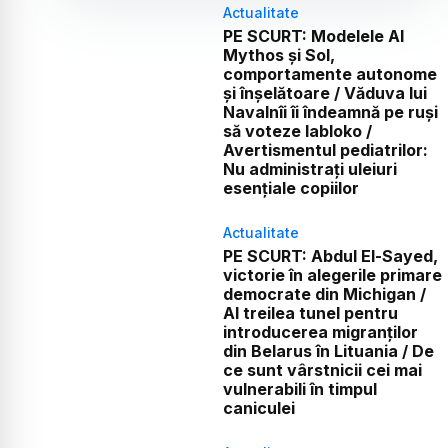
Actualitate
PE SCURT: Modelele AI
Mythos și Sol,
comportamente autonome
și înșelătoare / Văduva lui
Navalnîi îi îndeamnă pe ruși
să voteze Iabloko /
Avertismentul pediatrilor:
Nu administrați uleiuri
esențiale copiilor
Actualitate
PE SCURT: Abdul El-Sayed,
victorie în alegerile primare
democrate din Michigan /
Al treilea tunel pentru
introducerea migranților
din Belarus în Lituania / De
ce sunt vârstnicii cei mai
vulnerabili în timpul
caniculei