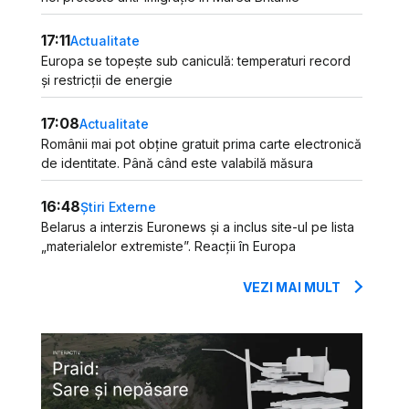
17:11
Actualitate
Europa se topește sub caniculă: temperaturi record
și restricții de energie
17:08
Actualitate
Românii mai pot obține gratuit prima carte electronică
de identitate. Până când este valabilă măsura
16:48
Știri Externe
Belarus a interzis Euronews și a inclus site-ul pe lista
„materialelor extremiste”. Reacții în Europa
VEZI MAI MULT