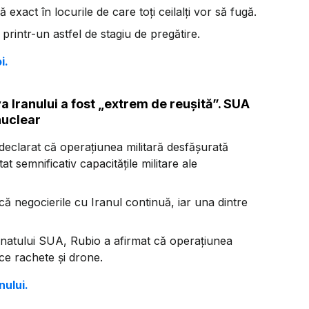
 exact în locurile de care toți ceilalți vor să fugă.
rintr-un astfel de stagiu de pregătire.
i.
 Iranului a fost „extrem de reușită”. SUA
nuclear
eclarat că operațiunea militară desfășurată
tat semnificativ capacitățile militare ale
 că negocierile cu Iranul continuă, iar una dintre
enatului SUA, Rubio a afirmat că operațiunea
ce rachete și drone.
nului.