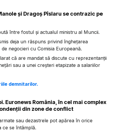
 Manole și Dragoș Pîslaru se contrazic pe
ută între fostul și actualul ministru al Muncii.
smis deja un răspuns privind înghețarea
ă de negocieri cu Comisia Europeană.
larat că are mandat să discute cu reprezentanții
țări sau a unei creșteri etapizate a salariilor
iile demnitarilor.
boi. Euronews România, în cel mai complex
ndenții din zone de conflict
e armate sau dezastrele pot apărea în orice
a ce se întâmplă.