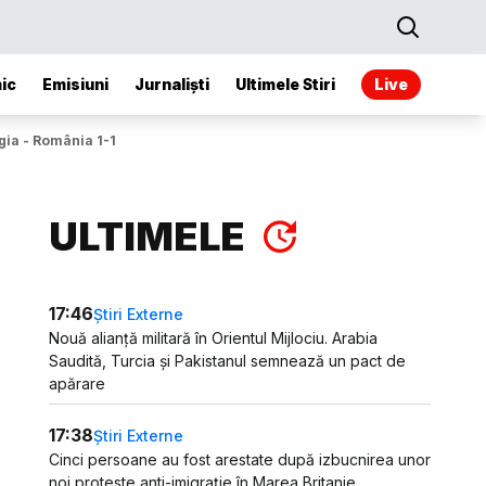
ic
Emisiuni
Jurnaliști
Ultimele Stiri
Live
gia - România 1-1
ULTIMELE
17:46
Știri Externe
Nouă alianță militară în Orientul Mijlociu. Arabia
Saudită, Turcia și Pakistanul semnează un pact de
apărare
17:38
Știri Externe
Cinci persoane au fost arestate după izbucnirea unor
noi proteste anti-imigrație în Marea Britanie