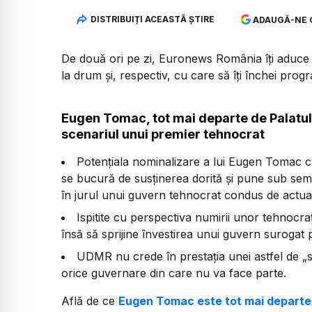
DISTRIBUIȚI ACEASTĂ ȘTIRE
ADAUGĂ-NE 
De două ori pe zi, Euronews România îți aduce u
la drum și, respectiv, cu care să îți închei prog
Eugen Tomac, tot mai departe de Palatul
scenariul unui premier tehnocrat
Potențiala nominalizare a lui Eugen Tomac 
se bucură de susținerea dorită și pune sub semnu
în jurul unui guvern tehnocrat condus de actualu
Ispitite cu perspectiva numirii unor tehnocraț
însă să sprijine învestirea unui guvern surogat
UDMR nu crede în prestația unei astfel de „s
orice guvernare din care nu va face parte.
Află de ce
Eugen Tomac este tot mai departe d