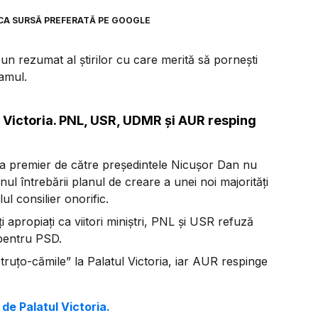
CA SURSĂ PREFERATĂ PE GOOGLE
n rezumat al știrilor cu care merită să pornești
ramul.
 Victoria. PNL, USR, UDMR și AUR resping
ca premier de către președintele Nicușor Dan nu
l întrebării planul de creare a unei noi majorități
l consilier onorific.
i apropiați ca viitori miniștri, PNL și USR refuză
 pentru PSD.
truțo-cămile” la Palatul Victoria, iar AUR respinge
e Palatul Victoria.