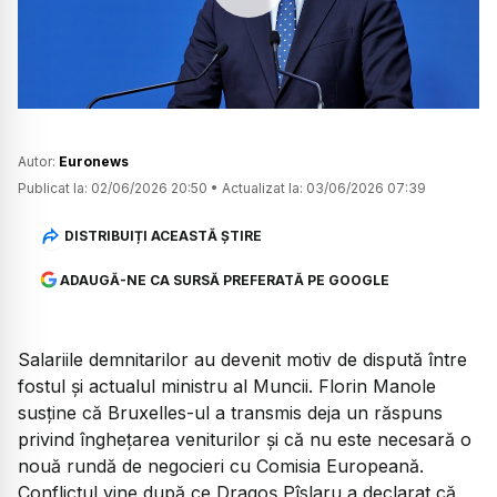
Watch
Autor:
Euronews
Publicat la:
02/06/2026 20:50
•
Actualizat la:
03/06/2026 07:39
DISTRIBUIȚI ACEASTĂ ȘTIRE
ADAUGĂ-NE CA SURSĂ PREFERATĂ PE GOOGLE
Salariile demnitarilor au devenit motiv de dispută între
fostul și actualul ministru al Muncii. Florin Manole
susține că Bruxelles-ul a transmis deja un răspuns
privind înghețarea veniturilor și că nu este necesară o
nouă rundă de negocieri cu Comisia Europeană.
Conflictul vine după ce Dragoș Pîslaru a declarat că