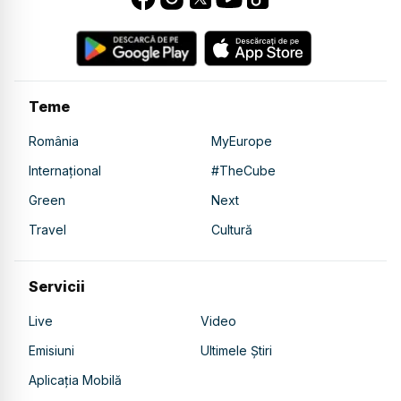
Teme
România
MyEurope
Internațional
#TheCube
Green
Next
Travel
Cultură
Servicii
Live
Video
Emisiuni
Ultimele Știri
Aplicația Mobilă