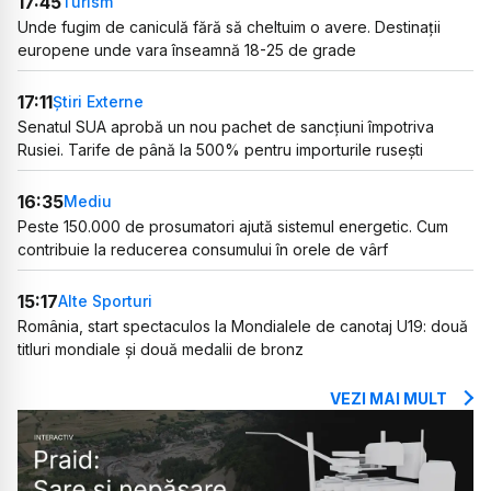
17:45
Turism
Unde fugim de caniculă fără să cheltuim o avere. Destinații
europene unde vara înseamnă 18-25 de grade
17:11
Știri Externe
Senatul SUA aprobă un nou pachet de sancțiuni împotriva
Rusiei. Tarife de până la 500% pentru importurile rusești
16:35
Mediu
Peste 150.000 de prosumatori ajută sistemul energetic. Cum
contribuie la reducerea consumului în orele de vârf
15:17
Alte Sporturi
România, start spectaculos la Mondialele de canotaj U19: două
titluri mondiale și două medalii de bronz
VEZI MAI MULT