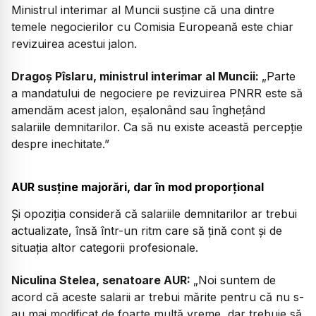
Ministrul interimar al Muncii susține că una dintre
temele negocierilor cu Comisia Europeană este chiar
revizuirea acestui jalon.
Dragoș Pîslaru, ministrul interimar al Muncii:
„Parte
a mandatului de negociere pe revizuirea PNRR este să
amendăm acest jalon, eşalonând sau îngheţând
salariile demnitarilor. Ca să nu existe această percepţie
despre inechitate.”
AUR susține majorări, dar în mod proporțional
Și opoziția consideră că salariile demnitarilor ar trebui
actualizate, însă într-un ritm care să țină cont și de
situația altor categorii profesionale.
Niculina Stelea, senatoare AUR:
„Noi suntem de
acord că aceste salarii ar trebui mărite pentru că nu s-
au mai modificat de foarte multă vreme, dar trebuie să