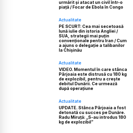
urmărit și atacat un civil într-o
piață / Focar de Ebola în Congo
Actualitate
PE SCURT: Cea mai secetoasă
lună iulie din istoria Angliei /
SUA, strategii mai puțin
convenționale pentru Iran / Cum
a ajuns o delegație a talibanilor
la Chișinău
Actualitate
VIDEO. Momentul în care stânca
Pârjoaia este distrusă cu 180 kg
de explozibil, pentru a crește
debitul Dunării. Ce urmează
după operațiune
Actualitate
UPDATE. Stânca Pârjoaia a fost
detonată cu succes pe Dunăre.
Radu Miruță: „S-au introdus 180
kg de explozibil”