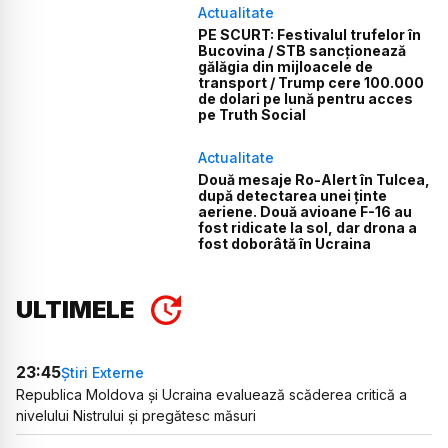
Actualitate
PE SCURT: Festivalul trufelor în
Bucovina / STB sancționează
gălăgia din mijloacele de
transport / Trump cere 100.000
de dolari pe lună pentru acces
pe Truth Social
Actualitate
Două mesaje Ro-Alert în Tulcea,
după detectarea unei ținte
aeriene. Două avioane F-16 au
fost ridicate la sol, dar drona a
fost doborâtă în Ucraina
ULTIMELE
23:45
Știri Externe
Republica Moldova și Ucraina evaluează scăderea critică a
nivelului Nistrului și pregătesc măsuri