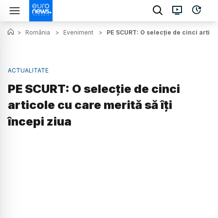
>
România
>
Eveniment
>
PE SCURT: O selecție de cinci articol
ACTUALITATE
PE SCURT: O selecție de cinci
articole cu care merită să îți
începi ziua