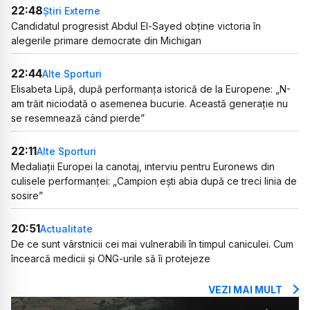
22:48
Știri Externe
Candidatul progresist Abdul El-Sayed obține victoria în
alegerile primare democrate din Michigan
22:44
Alte Sporturi
Elisabeta Lipă, după performanța istorică de la Europene: „N-
am trăit niciodată o asemenea bucurie. Această generație nu
se resemnează când pierde”
22:11
Alte Sporturi
Medaliații Europei la canotaj, interviu pentru Euronews din
culisele performanței: „Campion ești abia după ce treci linia de
sosire”
20:51
Actualitate
De ce sunt vârstnicii cei mai vulnerabili în timpul caniculei. Cum
încearcă medicii și ONG-urile să îi protejeze
VEZI MAI MULT