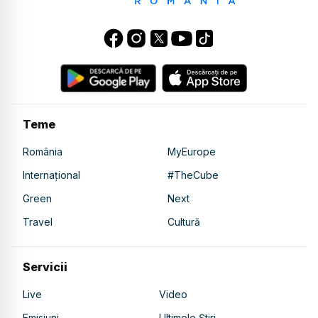
Teme
România
MyEurope
Internațional
#TheCube
Green
Next
Travel
Cultură
Servicii
Live
Video
Emisiuni
Ultimele Știri