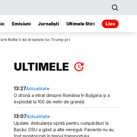
ic
Emisiuni
Jurnaliști
Ultimele Stiri
Live
rk Rutte îi dă dreptate lui Trump privind Groenlanda
ULTIMELE
13:27
Actualitate
O dronă a intrat dinspre România în Bulgaria și a
explodat la 100 de metri de graniță
13:07
Actualitate
Update. Ambulanța oprită pentru cumpărături la
Bacău: DSU a găsit și alte nereguli. Pacienții nu au
fost monitorizați în timpul transportului