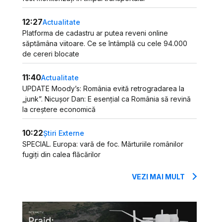
12:27
Actualitate
Platforma de cadastru ar putea reveni online
săptămâna viitoare. Ce se întâmplă cu cele 94.000
de cereri blocate
11:40
Actualitate
UPDATE Moody’s: România evită retrogradarea la
„junk”. Nicușor Dan: E esențial ca România să revină
la creștere economică
10:22
Știri Externe
SPECIAL. Europa: vară de foc. Mărturiile românilor
fugiți din calea flăcărilor
VEZI MAI MULT