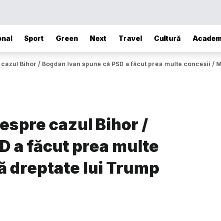
onal
Sport
Green
Next
Travel
Cultură
Academ
azul Bihor / Bogdan Ivan spune că PSD a făcut prea multe concesii / Ma
spre cazul Bihor /
D a făcut prea multe
dă dreptate lui Trump