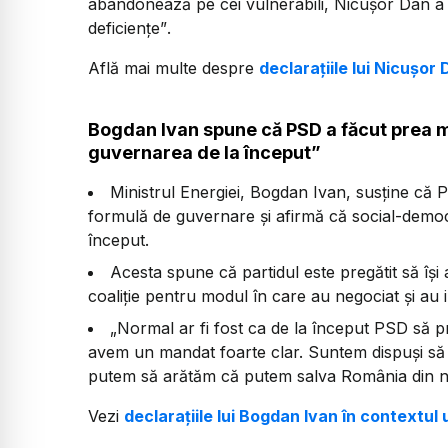
abandonează pe cei vulnerabili, Nicușor Dan 
deficiențe”
.
Află mai multe despre
declarațiile lui Nicușor 
Bogdan Ivan spune că PSD a făcut prea m
guvernarea de la început”
Ministrul Energiei, Bogdan Ivan, susține că
formulă de guvernare și afirmă că social-democra
început.
Acesta spune că partidul este pregătit să își 
coaliție pentru modul în care au negociat și au 
„Normal ar fi fost ca de la început PSD să p
avem un mandat foarte clar. Suntem dispuși să
putem să arătăm că putem salva România din no
Vezi
declarațiile lui Bogdan Ivan în contextul