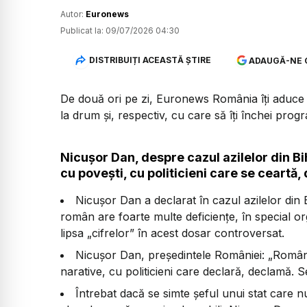
Autor:
Euronews
Publicat la:
09/07/2026 04:30
DISTRIBUIȚI ACEASTĂ ȘTIRE
ADAUGĂ-NE 
De două ori pe zi, Euronews România îți aduce u
la drum și, respectiv, cu care să îți închei prog
Nicușor Dan, despre cazul azilelor din B
cu povești, cu politicieni care se ceartă,
Nicușor Dan a declarat în cazul azilelor din
român are foarte multe deficiențe, în special o
lipsa
„cifrelor”
în acest dosar controversat.
Nicușor Dan, președintele României:
„Români
narative, cu politicieni care declară, declamă. S
Întrebat dacă se simte șeful unui stat care n