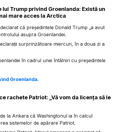
e lui Trump privind Groenlanda: Există un
t mai mare acces la Arctica
 declarat că președintele Donald Trump „a avut
ontrolului asupra Groenlandei.
clarații surprinzătoare miercuri, în a doua zi a
nlandei în cadrul unei întâlniri cu președintele
rivind Groenlanda
.
 rachete Patriot: „Vă vom da licența să le
e la Ankara că Washingtonul ia în calcul
rea sistemelor de apărare Patriot.