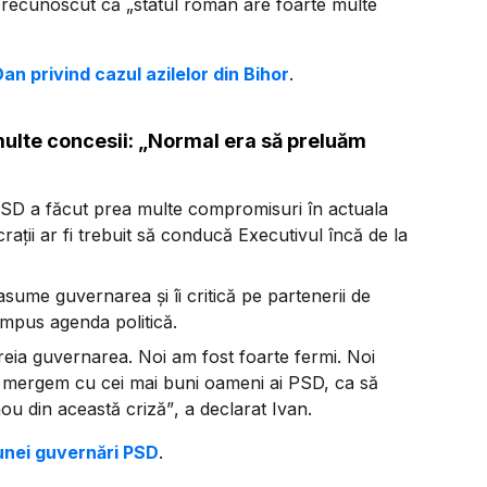
a recunoscut că
„statul român are foarte multe
Dan privind cazul azilelor din Bihor
.
ulte concesii: „Normal era să preluăm
 PSD a făcut prea multe compromisuri în actuala
ții ar fi trebuit să conducă Executivul încă de la
asume guvernarea și îi critică pe partenerii de
impus agenda politică.
reia guvernarea. Noi am fost foarte fermi. Noi
 mergem cu cei mai buni oameni ai PSD, ca să
u din această criză”
, a declarat Ivan.
 unei guvernări PSD
.