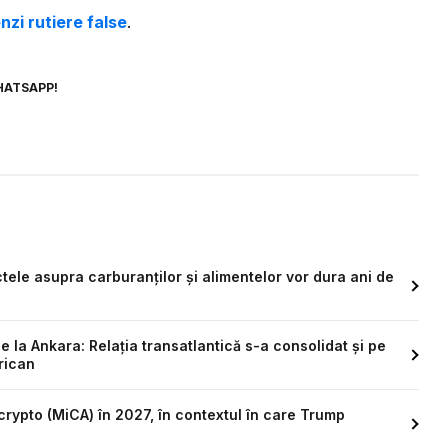
nzi rutiere false
.
HATSAPP!
tele asupra carburanților și alimentelor vor dura ani de
e la Ankara: Relația transatlantică s-a consolidat și pe
rican
crypto (MiCA) în 2027, în contextul în care Trump