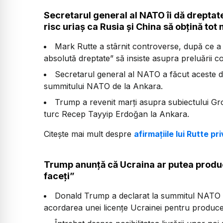
Secretarul general al NATO îi dă dreptat
risc uriaș ca Rusia și China să obțină to
Mark Rutte a stârnit controverse, după ce a
absolută dreptate” să insiste asupra preluării c
Secretarul general al NATO a făcut aceste de
summitului NATO de la Ankara.
Trump a revenit marți asupra subiectului Groe
turc Recep Tayyip Erdoğan la Ankara.
Citește mai mult despre
afirmațiile lui Rutte p
Trump anunță că Ucraina ar putea produce
faceți”
Donald Trump a declarat la summitul NATO d
acordarea unei licențe Ucrainei pentru produce