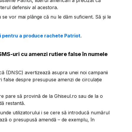
 sisteme Patriot, liderul american a precizat că
cterul defensiv al acestora.
u se vor mai plânge că nu le dăm suficient. Să și le
ei pentru a produce rachete Patriot
.
 SMS-uri cu amenzi rutiere false în numele
tică (DNSC) avertizează asupra unei noi campanii
uri false despre presupuse amenzi de circulație
e pare să provină de la Ghiseul.ro sau de la o
dă restantă.
 unde utilizatorului i se cere să introducă numărul
fișează o presupusă amendă – de exemplu, în