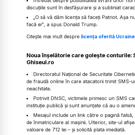
Întrebat despre posibilitatea livrării unor noi
discuțiile sunt în desfășurare și a subliniat cara
„O să vă dăm licența să faceți Patriot. Așa n
facă ei”
, a spus Donald Trump.
Citește mai mult despre
licența oferită Ucrain
Noua înșelătorie care golește conturile:
Ghiseul.ro
Directoratul Național de Securitate Ciberne
de fraudă online în care atacatorii trimit SMS-
neachitate.
Potrivit DNSC, victimele primesc un SMS car
instituție publică și sunt anunțate că au o amen
Mesajul include un link către o pagină falsă,
de înmatriculare al mașinii. Ulterior, site-ul a
valoare de 712 lei – și solicită plata imediată.