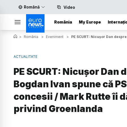
Română
Video
România
My Europe
Internați
>
România
>
Eveniment
>
PE SCURT: Nicușor Dan despre c
ACTUALITATE
PE SCURT: Nicușor Dan de
Bogdan Ivan spune că PS
concesii / Mark Rutte îi 
privind Groenlanda