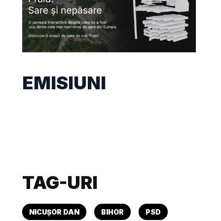
EMISIUNI
TAG-URI
NICUȘOR DAN
BIHOR
PSD