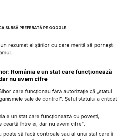
CA SURSĂ PREFERATĂ PE GOOGLE
n rezumat al știrilor cu care merită să pornești
ramul.
ihor: România e un stat care funcționează
 dar nu avem cifre
 Bihor care funcționau fără autorizație că
„statul
rganismele sale de control”
. Șeful statului a criticat
a e un stat care funcționează cu povești,
e ceartă între ei, dar nu avem cifre”
.
u poate să facă controale sau al unui stat care îi