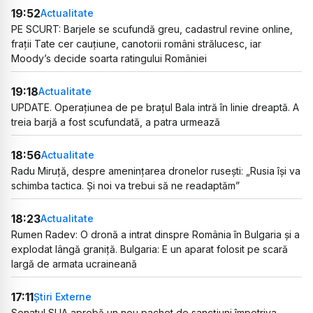
19:52
Actualitate
PE SCURT: Barjele se scufundă greu, cadastrul revine online,
frații Tate cer cauțiune, canotorii români strălucesc, iar
Moody’s decide soarta ratingului României
19:18
Actualitate
UPDATE. Operațiunea de pe brațul Bala intră în linie dreaptă. A
treia barjă a fost scufundată, a patra urmează
18:56
Actualitate
Radu Miruță, despre amenințarea dronelor rusești: „Rusia își va
schimba tactica. Și noi va trebui să ne readaptăm”
18:23
Actualitate
Rumen Radev: O dronă a intrat dinspre România în Bulgaria și a
explodat lângă graniță. Bulgaria: E un aparat folosit pe scară
largă de armata ucraineană
17:11
Știri Externe
Senatul SUA aprobă un nou pachet de sancțiuni împotriva