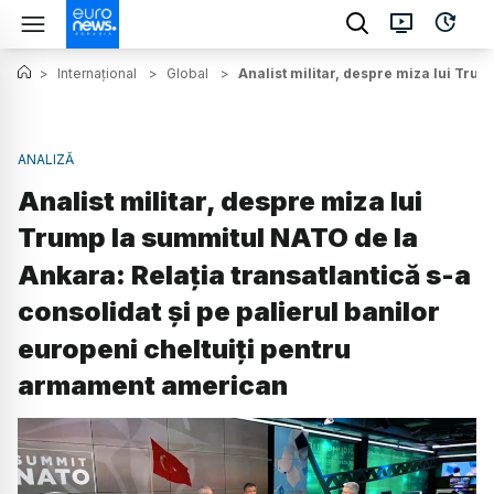
>
Internațional
>
Global
>
Analist militar, despre miza lui Tru
ANALIZĂ
Analist militar, despre miza lui
Trump la summitul NATO de la
Ankara: Relația transatlantică s-a
consolidat și pe palierul banilor
europeni cheltuiți pentru
armament american