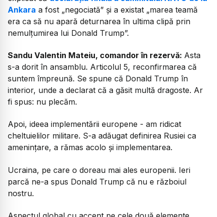
Ankara
a fost „negociată” și a existat „marea teamă
era ca să nu apară deturnarea în ultima clipă prin
nemulțumirea lui Donald Trump”.
Sandu Valentin Mateiu, comandor în rezervă:
Asta
s-a dorit în ansamblu. Articolul 5, reconfirmarea că
suntem împreună. Se spune că Donald Trump în
interior, unde a declarat că a găsit multă dragoste. Ar
fi spus: nu plecăm.
Apoi, ideea implementării europene - am ridicat
cheltuielilor militare. S-a adăugat definirea Rusiei ca
amenințare, a rămas acolo și implementarea.
Ucraina, pe care o doreau mai ales europenii. Ieri
parcă ne-a spus Donald Trump că nu e războiul
nostru.
Aspectul global cu accent pe cele două elemente