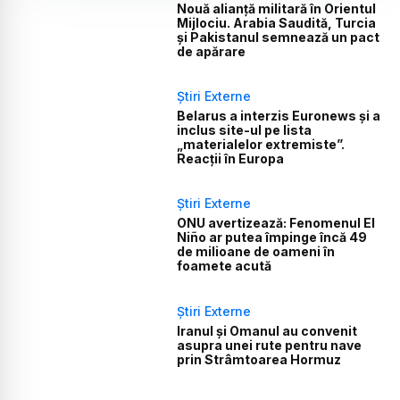
Nouă alianță militară în Orientul
Mijlociu. Arabia Saudită, Turcia
și Pakistanul semnează un pact
de apărare
Știri Externe
Belarus a interzis Euronews și a
inclus site-ul pe lista
„materialelor extremiste”.
Reacții în Europa
Știri Externe
ONU avertizează: Fenomenul El
Niño ar putea împinge încă 49
de milioane de oameni în
foamete acută
Știri Externe
Iranul și Omanul au convenit
asupra unei rute pentru nave
prin Strâmtoarea Hormuz