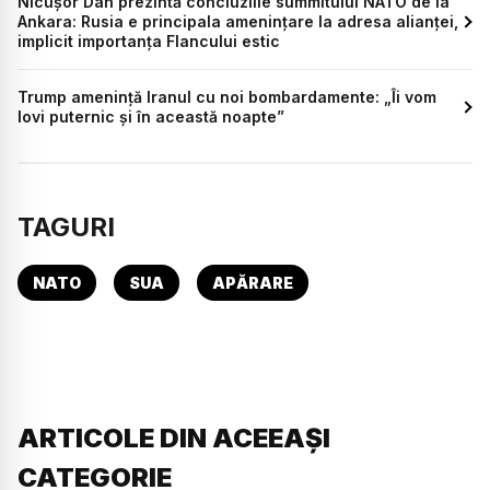
Nicușor Dan prezintă concluziile summitului NATO de la
Ankara: Rusia e principala amenințare la adresa alianței,
implicit importanța Flancului estic
Trump amenință Iranul cu noi bombardamente: „Îi vom
lovi puternic și în această noapte”
TAGURI
NATO
SUA
APĂRARE
ARTICOLE DIN ACEEAȘI
CATEGORIE