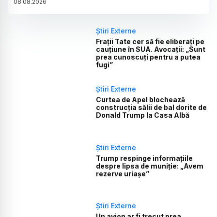
08
.
08
.
2026
Știri Externe
Frații Tate cer să fie eliberați pe
cauțiune în SUA. Avocații: „Sunt
prea cunoscuți pentru a putea
fugi”
Știri Externe
Curtea de Apel blochează
construcția sălii de bal dorite de
Donald Trump la Casa Albă
Știri Externe
Trump respinge informațiile
despre lipsa de muniție: „Avem
rezerve uriașe”
Știri Externe
Un avion ar fi trecut prea