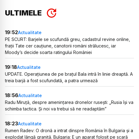
ULTIMELE
19:52
Actualitate
PE SCURT: Barjele se scufundă greu, cadastrul revine online,
frații Tate cer cauțiune, canotorii români strălucesc, iar
Moody’s decide soarta ratingului României
19:18
Actualitate
UPDATE. Operațiunea de pe brațul Bala intră în linie dreaptă. A
treia barjă a fost scufundată, a patra urmează
18:56
Actualitate
Radu Miruță, despre amenințarea dronelor rusești: „Rusia își va
schimba tactica. Și noi va trebui să ne readaptăm”
18:23
Actualitate
Rumen Radev: O dronă a intrat dinspre România în Bulgaria și a
explodat lângă graniță. Bulgaria: E un aparat folosit pe scară