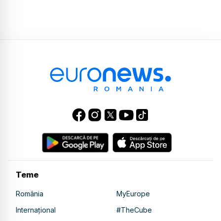
Teme
România
MyEurope
Internațional
#TheCube