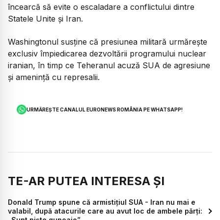
încearcă să evite o escaladare a conflictului dintre
Statele Unite și Iran.
Washingtonul susține că presiunea militară urmărește
exclusiv împiedicarea dezvoltării programului nuclear
iranian, în timp ce Teheranul acuză SUA de agresiune
și amenință cu represalii.
URMĂREȘTE CANALUL EURONEWS ROMÂNIA PE WHATSAPP!
TE-AR PUTEA INTERESA ȘI
Donald Trump spune că armistițiul SUA - Iran nu mai e
valabil, după atacurile care au avut loc de ambele părți:
„Sunt niște gunoaie”