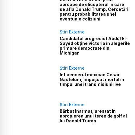
aproape de elicopterul în care
se afla Donald Trump. Cercetări
pentru probabilitatea unei
eventuale coliziuni
Știri Externe
Candidatul progresist Abdul El-
Sayed obține victoria în alegerile
primare democrate din
Michigan
Știri Externe
Influencerul mexican Cesar
Gastelum, împușcat mortal în
timpul unei transmisiuni live
Știri Externe
Bărbat înarmat, arestat în
apropierea unui teren de golf al
lui Donald Trump