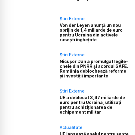
Știri Externe
Von der Leyen anunță un nou
sprijin de 1,4 miliarde de euro
pentru Ucraina din activele
rusești înghețate
Știri Externe
Nicușor Dan a promulgat legile-
cheie din PNRR și acordul SAFE.
România deblochează reforme
și investiții importante
Știri Externe
UE a deblocat 3,47 miliarde de
euro pentru Ucraina, utilizați
pentru achiziționarea de
echipament militar
Actualitate
UE lansează apelul pentru șapte