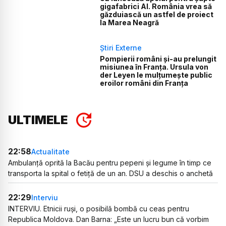
gigafabrici AI. România vrea să
găzduiască un astfel de proiect
la Marea Neagră
Știri Externe
Pompierii români și-au prelungit
misiunea în Franța. Ursula von
der Leyen le mulțumește public
eroilor români din Franța
ULTIMELE
22:58
Actualitate
Ambulanță oprită la Bacău pentru pepeni și legume în timp ce
transporta la spital o fetiță de un an. DSU a deschis o anchetă
22:29
Interviu
INTERVIU. Etnicii ruși, o posibilă bombă cu ceas pentru
Republica Moldova. Dan Barna: „Este un lucru bun că vorbim