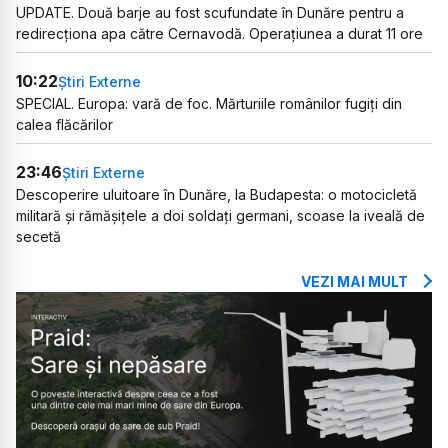
UPDATE. Două barje au fost scufundate în Dunăre pentru a
redirecționa apa către Cernavodă. Operațiunea a durat 11 ore
10:22
Știri Externe
SPECIAL. Europa: vară de foc. Mărturiile românilor fugiți din
calea flăcărilor
23:46
Știri Externe
Descoperire uluitoare în Dunăre, la Budapesta: o motocicletă
militară și rămășițele a doi soldați germani, scoase la iveală de
secetă
VEZI MAI MULT