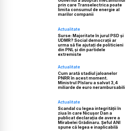
Guvernul a adoptat mecanismul
prin care Transelectrica poate
limita consumul de energie al
marilor companii
Actualitate
Surse: Majoritate în jurul PSD și
UDMR? Social democrații ar
urma să fie ajutați de politicieni
din PNL și din partidele
extremiste
Actualitate
Cum arată stadiul jaloanelor
PNRR în acest moment.
Ministrul Pîslaru a salvat 3,4
miliarde de euro nerambursabili
Actualitate
Scandal cu legea integrității în
ziua în care Nicușor Dan a
publicat declarația de avere a
Mirabelei Grădinaru. Șeful ANI
spune că legea e inaplicabilă