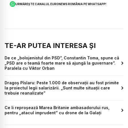
URMĂREȘTE CANALUL EURONEWS ROMÂNIA PE WHATSAPP!
TE-AR PUTEA INTERESA ȘI
De ce „bolojenistul din PSD”, Constantin Toma, spune că
„PSD are o teamă foarte mare să ajungă la guvernare”.
Paralela cu Viktor Orban
Dragoș Pîslaru: Peste 1.000 de observații au fost primite
la proiectul legii salarizării. „Sunt multe situații care
trebuie reanalizate”
Ce îi reproșează Marea Britanie ambasadorului rus,
pentru „atacul imprudent” cu drone de la Galați