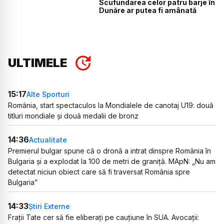
Scufundarea celor patru barje în
Dunăre ar putea fi amânată
ULTIMELE
15:17
Alte Sporturi
România, start spectaculos la Mondialele de canotaj U19: două
titluri mondiale și două medalii de bronz
14:36
Actualitate
Premierul bulgar spune că o dronă a intrat dinspre România în
Bulgaria și a explodat la 100 de metri de graniță. MApN: „Nu am
detectat niciun obiect care să fi traversat România spre
Bulgaria”
14:33
Știri Externe
Frații Tate cer să fie eliberați pe cauțiune în SUA. Avocații: