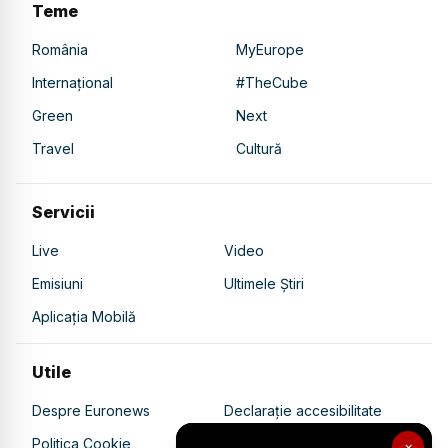
Teme
România
MyEurope
Internațional
#TheCube
Green
Next
Travel
Cultură
Servicii
Live
Video
Emisiuni
Ultimele Știri
Aplicația Mobilă
Utile
Despre Euronews
Declarație accesibilitate
Politica Cookie
Politica de confidențialitate
×