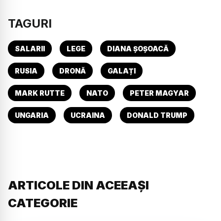
TAGURI
SALARII
LEGE
DIANA ȘOȘOACĂ
RUSIA
DRONĂ
GALAȚI
MARK RUTTE
NATO
PETER MAGYAR
UNGARIA
UCRAINA
DONALD TRUMP
ARTICOLE DIN ACEEAȘI
CATEGORIE