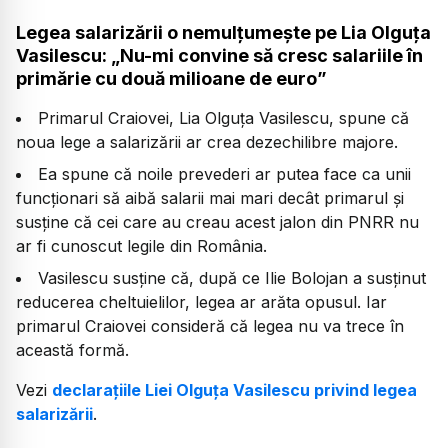
Legea salarizării o nemulțumește pe Lia Olguța
Vasilescu: „Nu-mi convine să cresc salariile în
primărie cu două milioane de euro”
Primarul Craiovei, Lia Olguța Vasilescu, spune că
noua lege a salarizării ar crea dezechilibre majore.
Ea spune că noile prevederi ar putea face ca unii
funcționari să aibă salarii mai mari decât primarul și
susține că cei care au creau acest jalon din PNRR nu
ar fi cunoscut legile din România.
Vasilescu susține că, după ce Ilie Bolojan a susținut
reducerea cheltuielilor, legea ar arăta opusul. Iar
primarul Craiovei consideră că legea nu va trece în
această formă.
Vezi
declarațiile Liei Olguța Vasilescu privind legea
salarizării
.