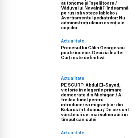
autonome și înșelătoare /
Văduva lui Navalnîi îi îndeamnă
pe ruși să voteze Iabloko /
Avertismentul pediatrilor: Nu
administrați uleiuri esențiale
copiilor
Actualitate
Procesul lui Călin Georgescu
poate începe. Decizia Înaltei
Curți este definitivă
Actualitate
PE SCURT: Abdul El-Sayed,
victorie în alegerile primare
democrate din Michigan / Al
treilea tunel pentru
introducerea migranților din
Belarus în Lituania / De ce sunt
vârstnicii cei mai vulnerabili în
timpul caniculei
Actualitate