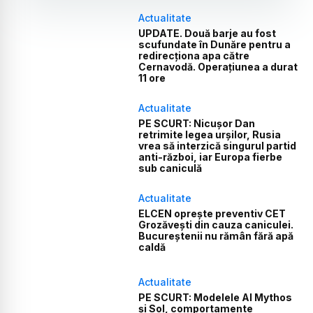
Actualitate
UPDATE. Două barje au fost
scufundate în Dunăre pentru a
redirecționa apa către
Cernavodă. Operațiunea a durat
11 ore
Actualitate
PE SCURT: Nicușor Dan
retrimite legea urșilor, Rusia
vrea să interzică singurul partid
anti-război, iar Europa fierbe
sub caniculă
Actualitate
ELCEN oprește preventiv CET
Grozăvești din cauza caniculei.
Bucureștenii nu rămân fără apă
caldă
Actualitate
PE SCURT: Modelele AI Mythos
și Sol, comportamente