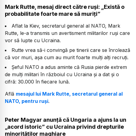
Mark Rutte, mesaj direct către ruși: „Există o
probabilitate foarte mare să muriți”
Aflat la Kiev, secretarul general al NATO, Mark
Rutte, le-a transmis un avertisment militarilor ruși care
vor să lupte cu Ucraina.
Rutte vrea să-i convingă pe tinerii care se înrolează
că vor muri, așa cum au murit foarte mulți alți recruți.
Șeful NATO a adus aminte că Rusia pierde extrem
de mulți militari în războiul cu Ucraina și a dat și o
cifră: 30.000 în fiecare lună.
Află
mesajul lui Mark Rutte, secretarul general al
NATO, pentru ruși
.
Peter Magyar anunță că Ungaria a ajuns la un
„acord istoric” cu Ucraina privind drepturile
minorităților maghiare