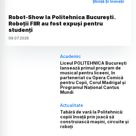
Știință Și Inovații
Robot-Show la Politehnica București.
Roboții FIIR au fost expuși pentru
studenți
09
.
07
.
2026
Academic
Liceul POLITEHNICA București
lansează primul program de
musical pentru liceeni, în
parteneriat cu Opera Comică
pentru Copii, Corul Madrigal și
Programul Național Cantus
Mundi
Actualitate
Tabără de vară la Politehnică:
copiii învață prin joacă să
construiască mașini, circuite și
roboți