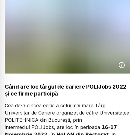
Când are loc târgul de cariere POLIJobs 2022
și ce firme participă
Cea de-a cincea ediție a celui mai mare Târg
Universitar de Cariere organizat de către Universitatea
POLITEHNICA din București, prin
intermediul POLIJobs, are loc în perioada 𝟭𝟲-𝟭𝟳
𝗡𝗼𝗶𝗲𝗺𝗯𝗿𝗶𝗲 𝟮𝟬𝟮𝟮, î𝗻 𝗛𝗼𝗹 𝗔𝗡 𝗱𝗶𝗻 𝗥𝗲𝗰𝘁𝗼𝗿𝗮𝘁, in