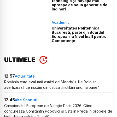
tehnologia și inovația mai
aproape de noua generație de
ingineri
Academic
Universitatea Politehnica
București, parte din Boardul
European la Nivel Înalt pentru
Competențe
ULTIMELE
12:57
Actualitate
România este evaluată astăzi de Moody's. Ilie Bolojan
avertizează ce riscăm din cauza „mutilării unor jaloane”
12:45
Alte Sporturi
Campionatul European de Natație Paris 2026. Când
concurează Constantin Popovici și Cătălin Preda în probele de
high diving (sărituri în apă)