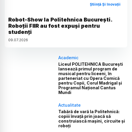
Știință Și Inovații
Robot-Show la Politehnica București.
Roboții FIIR au fost expuși pentru
studenți
09
.
07
.
2026
Academic
Liceul POLITEHNICA București
lansează primul program de
musical pentru liceeni, în
parteneriat cu Opera Comică
pentru Copii, Corul Madrigal și
Programul Național Cantus
Mundi
Actualitate
Tabără de vară la Politehnică:
copiii învață prin joacă să
construiască mașini, circuite și
roboți