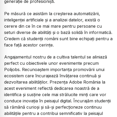
generație de profesioniști.
Pe măsură ce asistăm la creșterea automatizării,
inteligenței artificiale și a analizei datelor, există o
cerere din ce în ce mai mare pentru persoane cu
seturi diverse de abilități și o bază solidă în informatică.
Credem că studenții români sunt bine echipați pentru a
face față acestor cerințe.
Angajamentul nostru de a cultiva talentul se aliniază
perfect cu obiectivele unor evenimente precum
Polijobs. Recunoaștem importanța promovării unui
ecosistem care încurajează învățarea continuă și
dezvoltarea abilităților. Prezența Adobe România la
acest eveniment reflectă dedicarea noastră de a
identifica și susține cele mai strălucite minți care vor
conduce inovația în peisajul digital. Încurajăm studenții
să rămână curioși și să-și perfecționeze continuu
abilitățile pentru a contribui semnificativ la peisajul