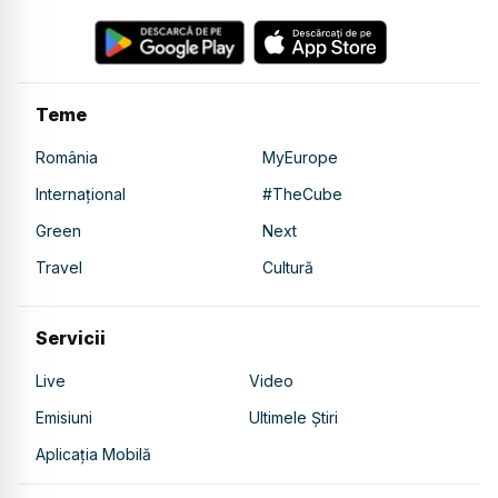
Teme
România
MyEurope
Internațional
#TheCube
Green
Next
Travel
Cultură
Servicii
Live
Video
Emisiuni
Ultimele Știri
Aplicația Mobilă