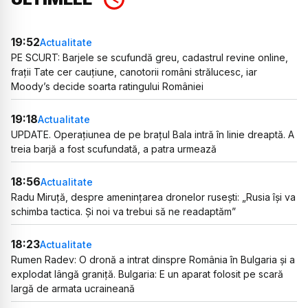
19:52
Actualitate
PE SCURT: Barjele se scufundă greu, cadastrul revine online,
frații Tate cer cauțiune, canotorii români strălucesc, iar
Moody’s decide soarta ratingului României
19:18
Actualitate
UPDATE. Operațiunea de pe brațul Bala intră în linie dreaptă. A
treia barjă a fost scufundată, a patra urmează
18:56
Actualitate
Radu Miruță, despre amenințarea dronelor rusești: „Rusia își va
schimba tactica. Și noi va trebui să ne readaptăm”
18:23
Actualitate
Rumen Radev: O dronă a intrat dinspre România în Bulgaria și a
explodat lângă graniță. Bulgaria: E un aparat folosit pe scară
largă de armata ucraineană