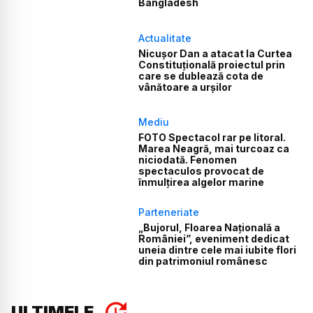
Bangladesh
Actualitate
Nicușor Dan a atacat la Curtea
Constituțională proiectul prin
care se dublează cota de
vânătoare a urșilor
Mediu
FOTO Spectacol rar pe litoral.
Marea Neagră, mai turcoaz ca
niciodată. Fenomen
spectaculos provocat de
înmulțirea algelor marine
Parteneriate
„Bujorul, Floarea Națională a
României”, eveniment dedicat
uneia dintre cele mai iubite flori
din patrimoniul românesc
ULTIMELE