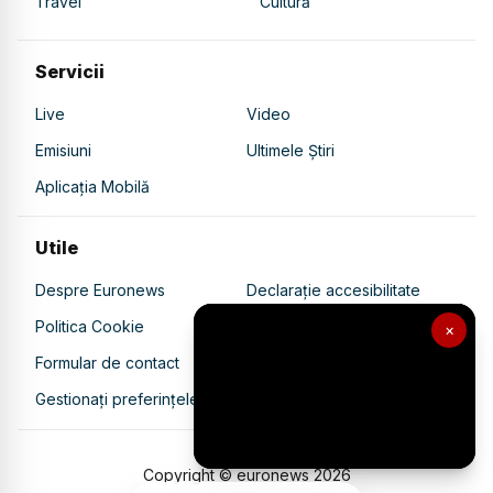
Travel
Cultură
Servicii
Live
Video
Emisiuni
Ultimele Știri
Aplicația Mobilă
Utile
Despre Euronews
Declarație accesibilitate
Politica Cookie
Politica de confidențialitate
×
Formular de contact
Transparență în utilizarea AI
Gestionați preferințele
Copyright © euronews
2026