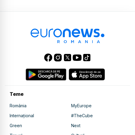
Teme
România
MyEurope
Internațional
#TheCube
Green
Next