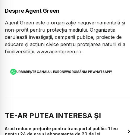
Despre Agent Green
Agent Green este o organizație neguvernamentală și
non-profit pentru protecția mediului. Organizația
derulează investigații, campanii publice, proiecte de
educare și acțiuni civice pentru protejarea naturii și a
biodiversității. www.agentgreen.ro.
URMĂREȘTE CANALUL EURONEWS ROMÂNIA PE WHATSAPP!
TE-AR PUTEA INTERESA ȘI
Arad reduce prețurile pentru transportul public: 1 leu
pentru 24 de ore și abonamente de 20 de lei