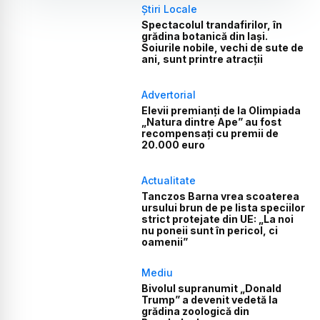
Știri Locale
Spectacolul trandafirilor, în
grădina botanică din Iași.
Soiurile nobile, vechi de sute de
ani, sunt printre atracții
Advertorial
Elevii premianți de la Olimpiada
„Natura dintre Ape” au fost
recompensați cu premii de
20.000 euro
Actualitate
Tanczos Barna vrea scoaterea
ursului brun de pe lista speciilor
strict protejate din UE: „La noi
nu poneii sunt în pericol, ci
oamenii”
Mediu
Bivolul supranumit „Donald
Trump” a devenit vedetă la
grădina zoologică din