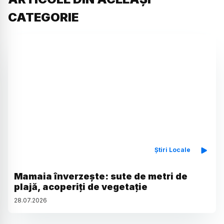
CATEGORIE
Știri Locale
Mamaia înverzește: sute de metri de
plajă, acoperiți de vegetație
28
.
07
.
2026