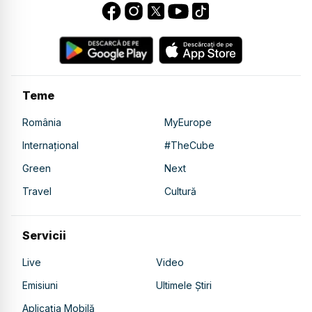
Teme
România
MyEurope
Internațional
#TheCube
Green
Next
Travel
Cultură
Servicii
Live
Video
Emisiuni
Ultimele Știri
Aplicația Mobilă