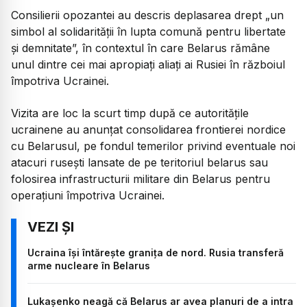
Consilierii opozantei au descris deplasarea drept „un
simbol al solidarității în lupta comună pentru libertate
și demnitate”, în contextul în care Belarus rămâne
unul dintre cei mai apropiați aliați ai Rusiei în războiul
împotriva Ucrainei.
Vizita are loc la scurt timp după ce autoritățile
ucrainene au anunțat consolidarea frontierei nordice
cu Belarusul, pe fondul temerilor privind eventuale noi
atacuri rusești lansate de pe teritoriul belarus sau
folosirea infrastructurii militare din Belarus pentru
operațiuni împotriva Ucrainei.
Ucraina își întărește granița de nord. Rusia transferă
arme nucleare în Belarus
Lukașenko neagă că Belarus ar avea planuri de a intra