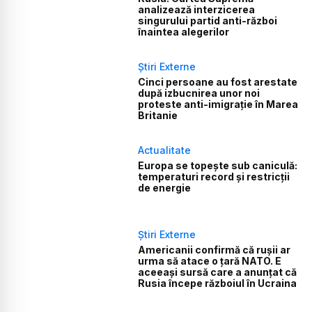
analizează interzicerea
singurului partid anti-război
înaintea alegerilor
Știri Externe
Cinci persoane au fost arestate
după izbucnirea unor noi
proteste anti-imigrație în Marea
Britanie
Actualitate
Europa se topește sub caniculă:
temperaturi record și restricții
de energie
Știri Externe
Americanii confirmă că rușii ar
urma să atace o țară NATO. E
aceeași sursă care a anunțat că
Rusia începe războiul în Ucraina