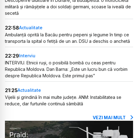
Descoperire uluitoare în Dunăre, la Budapesta: o motocicletă
militară și rămășițele a doi soldați germani, scoase la iveală de
secetă
22:58
Actualitate
Ambulanță oprită la Bacău pentru pepeni și legume în timp ce
transporta la spital o fetiță de un an. DSU a deschis o anchetă
22:29
Interviu
INTERVIU. Etnicii ruși, o posibilă bombă cu ceas pentru
Republica Moldova. Dan Barna: „Este un lucru bun că vorbim
despre Republica Moldova. Este primul pas”
21:25
Actualitate
Vijelii și grindină în mai multe județe. ANM: Instabilitatea se
reduce, dar furtunile continuă sâmbătă
VEZI MAI MULT