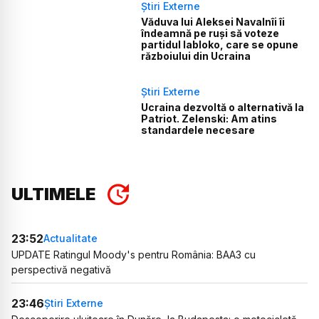
Știri Externe
Văduva lui Aleksei Navalnîi îi
îndeamnă pe ruși să voteze
partidul Iabloko, care se opune
războiului din Ucraina
Știri Externe
Ucraina dezvoltă o alternativă la
Patriot. Zelenski: Am atins
standardele necesare
ULTIMELE
23:52
Actualitate
UPDATE Ratingul Moody's pentru România: BAA3 cu
perspectivă negativă
23:46
Știri Externe