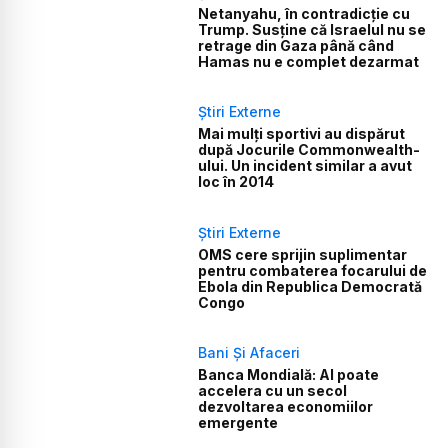
Netanyahu, în contradicție cu
Trump. Susține că Israelul nu se
retrage din Gaza până când
Hamas nu e complet dezarmat
Știri Externe
Mai mulți sportivi au dispărut
după Jocurile Commonwealth-
ului. Un incident similar a avut
loc în 2014
Știri Externe
OMS cere sprijin suplimentar
pentru combaterea focarului de
Ebola din Republica Democrată
Congo
Bani Și Afaceri
Banca Mondială: AI poate
accelera cu un secol
dezvoltarea economiilor
emergente