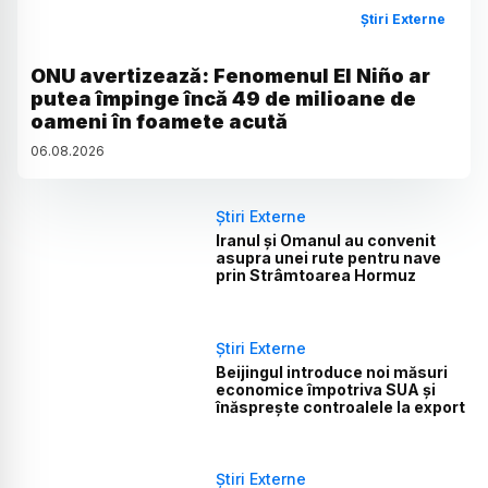
Știri Externe
ONU avertizează: Fenomenul El Niño ar
putea împinge încă 49 de milioane de
oameni în foamete acută
06
.
08
.
2026
Știri Externe
Iranul și Omanul au convenit
asupra unei rute pentru nave
prin Strâmtoarea Hormuz
Știri Externe
Beijingul introduce noi măsuri
economice împotriva SUA și
înăsprește controalele la export
Știri Externe