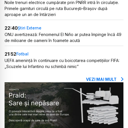
Noile trenuri electrice cumpărate prin PNRR intră în circulație.
Primele garnituri circulă pe ruta București–Brașov după
aproape un an de întârzieri
22:40
Știri Externe
ONU avertizează: Fenomenul El Niño ar putea împinge încă 49
de milioane de oameni în foamete acută
21:52
Fotbal
UEFA amenință în continuare cu boicotarea competițiilor FIFA:
„Scuzele lui Infantino nu schimbă nimic”
VEZI MAI MULT