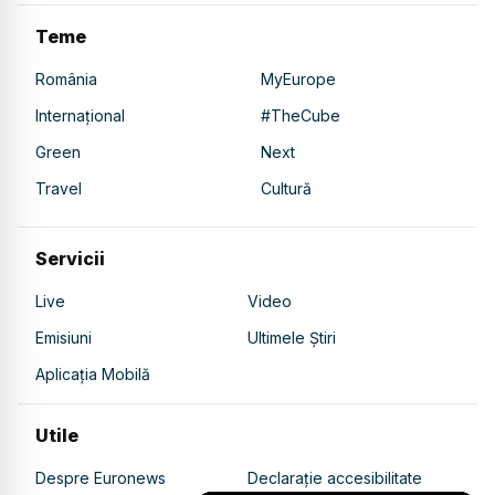
Teme
România
MyEurope
Internațional
#TheCube
Green
Next
Travel
Cultură
Servicii
Live
Video
Emisiuni
Ultimele Știri
Aplicația Mobilă
Utile
Despre Euronews
Declarație accesibilitate