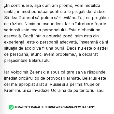
„În continuare, așa cum am promis, vom mobiliza
unități în mod punctual pentru a le pregăti de război.
Să dea Domnul să putem să-l evităm. Toți ne pregătim
de război. Nimic nu ascundem. Iar o întrebare foarte
serioasă este cea a personalului. Este o chestiune
esențială. Dacă într-o anumită zonă, știm asta din
experiență, este o persoană adecvată, înseamnă că și
situația de acolo va fi una bună. Dacă nu este o astfel
de persoană, atunci avem probleme
.”, a declarat
președintele Belarusului.
Iar Volodimir Zelenski a spus că țara sa va răspunde
imediat oricărui tip de provocări armate. Belarus este
cel mai apropiat aliat al Rusiei și a permis trupelor
Kremlinului să invadeze Ucraina de pe teritoriul său.
URMĂREȘTE CANALUL EURONEWS ROMÂNIA PE WHATSAPP!