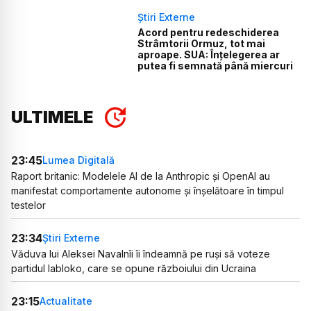
Știri Externe
Acord pentru redeschiderea
Strâmtorii Ormuz, tot mai
aproape. SUA: Înțelegerea ar
putea fi semnată până miercuri
ULTIMELE
23:45
Lumea Digitală
Raport britanic: Modelele AI de la Anthropic și OpenAI au
manifestat comportamente autonome și înșelătoare în timpul
testelor
23:34
Știri Externe
Văduva lui Aleksei Navalnîi îi îndeamnă pe ruși să voteze
partidul Iabloko, care se opune războiului din Ucraina
23:15
Actualitate