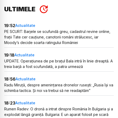
ULTIMELE
19:52
Actualitate
PE SCURT: Barjele se scufundă greu, cadastrul revine online,
frații Tate cer cauțiune, canotorii români strălucesc, iar
Moody’s decide soarta ratingului României
19:18
Actualitate
UPDATE. Operațiunea de pe brațul Bala intră în linie dreaptă. A
treia barjă a fost scufundată, a patra urmează
18:56
Actualitate
Radu Miruță, despre amenințarea dronelor rusești: „Rusia își va
schimba tactica. Și noi va trebui să ne readaptăm”
18:23
Actualitate
Rumen Radev: O dronă a intrat dinspre România în Bulgaria și a
explodat lângă graniță. Bulgaria: E un aparat folosit pe scară