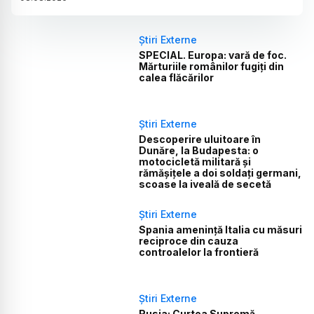
Știri Externe
SPECIAL. Europa: vară de foc.
Mărturiile românilor fugiți din
calea flăcărilor
Știri Externe
Descoperire uluitoare în
Dunăre, la Budapesta: o
motocicletă militară și
rămășițele a doi soldați germani,
scoase la iveală de secetă
Știri Externe
Spania amenință Italia cu măsuri
reciproce din cauza
controalelor la frontieră
Știri Externe
Rusia: Curtea Supremă