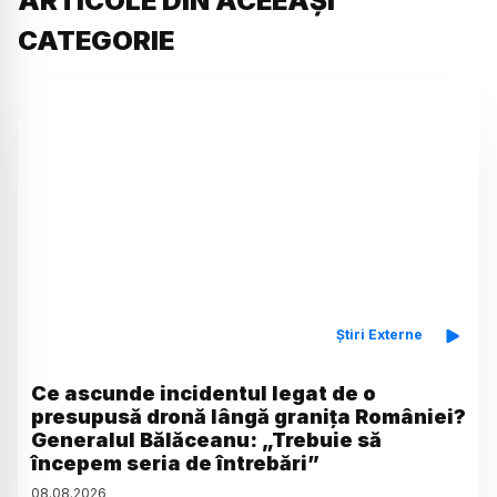
ARTICOLE DIN ACEEAȘI
CATEGORIE
Știri Externe
Ce ascunde incidentul legat de o
presupusă dronă lângă granița României?
Generalul Bălăceanu: „Trebuie să
începem seria de întrebări”
08
.
08
.
2026