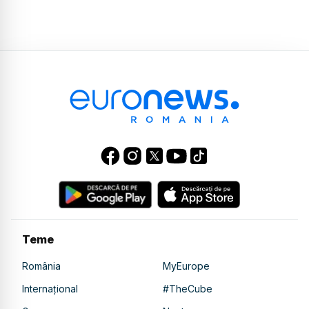
Teme
România
MyEurope
Internațional
#TheCube