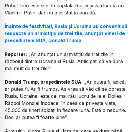
Robet Fico este și el în capitala Rusiei și va discuta cu
Vladimir Putin, dar nu a asistat la paradă.
Înainte de festivități, Rusia și Ucraina au convenit să
respecte un armistițiu de trei zile, anunțat vineri de
președintele SUA, Donald Trump.
Reporter:
„
Ați anunțat un armistițiu de trei zile în
războiul dintre Ucraina și Rusia. Anticipați că va dura
mai mult de trei zile?”
Donald Trump, președintele SUA:
„
Ar putea fi, adică,
ar putea fi. Ar fi frumos. Aș vrea să văd că se oprește.
Rusia, Ucraina, este cel mai rău lucru de la al Doilea
Război Mondial încoace, în ceea ce privește viața,
45.000 de tineri soldați în fiecare lună. Este o nebunie.
Deci ar putea fi foarte bine”.
Armistițiul dintre Rusia și Ucraina, care va dura până