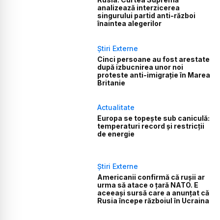
analizează interzicerea
singurului partid anti-război
înaintea alegerilor
Știri Externe
Cinci persoane au fost arestate
după izbucnirea unor noi
proteste anti-imigrație în Marea
Britanie
Actualitate
Europa se topește sub caniculă:
temperaturi record și restricții
de energie
Știri Externe
Americanii confirmă că rușii ar
urma să atace o țară NATO. E
aceeași sursă care a anunțat că
Rusia începe războiul în Ucraina