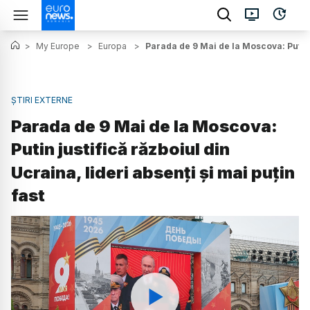
>
My Europe
>
Europa
>
Parada de 9 Mai de la Moscova: Putin j
ȘTIRI EXTERNE
Parada de 9 Mai de la Moscova:
Putin justifică războiul din
Ucraina, lideri absenți și mai puțin
fast