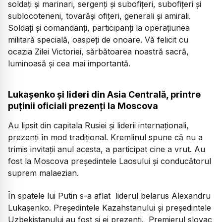
soldați și marinari, sergenți și subofițeri, subofițeri și
sublocoteneni, tovarăși ofițeri, generali și amirali.
Soldați și comandanți, participanți la operațiunea
militară specială, oaspeți de onoare. Vă felicit cu
ocazia Zilei Victoriei, sărbătoarea noastră sacră,
luminoasă și cea mai importantă.
Lukașenko și lideri din Asia Centrală, printre
puținii oficiali prezenți la Moscova
Au lipsit din capitala Rusiei și liderii internaționali,
prezenți în mod tradițional. Kremlinul spune că nu a
trimis invitații anul acesta, a participat cine a vrut. Au
fost la Moscova președintele Laosului și conducătorul
suprem malaezian.
În spatele lui Putin s-a aflat liderul belarus Alexandru
Lukașenko. Președintele Kazahstanului și președintele
Uzbekistanului au fost și ei prezenți. Premierul slovac