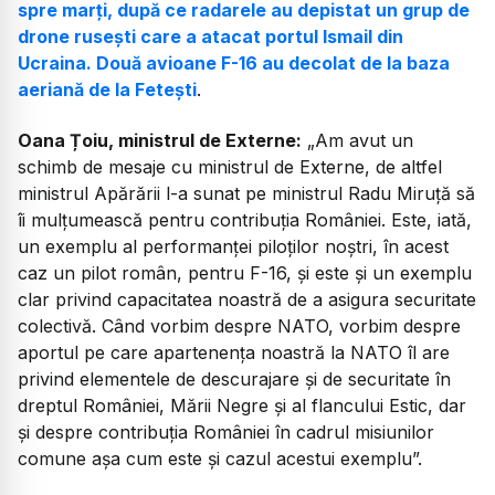
spre marți, după ce radarele au depistat un grup de
drone rusești care a atacat portul Ismail din
Ucraina. Două avioane F-16 au decolat de la baza
aeriană de la Fetești
.
Oana Țoiu, ministrul de Externe:
„
Am avut un
schimb de mesaje cu ministrul de Externe, de altfel
ministrul Apărării l-a sunat pe ministrul Radu Miruță să
îi mulțumească pentru contribuția României. Este, iată,
un exemplu al performanței piloților noștri, în acest
caz un pilot român, pentru F-16, și este și un exemplu
clar privind capacitatea noastră de a asigura securitate
colectivă. Când vorbim despre NATO, vorbim despre
aportul pe care apartenența noastră la NATO îl are
privind elementele de descurajare și de securitate în
dreptul României, Mării Negre și al flancului Estic, dar
și despre contribuția României în cadrul misiunilor
comune așa cum este și cazul acestui exemplu”.