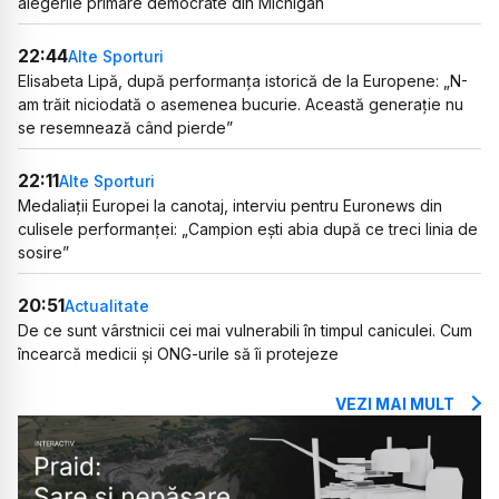
alegerile primare democrate din Michigan
22:44
Alte Sporturi
Elisabeta Lipă, după performanța istorică de la Europene: „N-
am trăit niciodată o asemenea bucurie. Această generație nu
se resemnează când pierde”
22:11
Alte Sporturi
Medaliații Europei la canotaj, interviu pentru Euronews din
culisele performanței: „Campion ești abia după ce treci linia de
sosire”
20:51
Actualitate
De ce sunt vârstnicii cei mai vulnerabili în timpul caniculei. Cum
încearcă medicii și ONG-urile să îi protejeze
VEZI MAI MULT