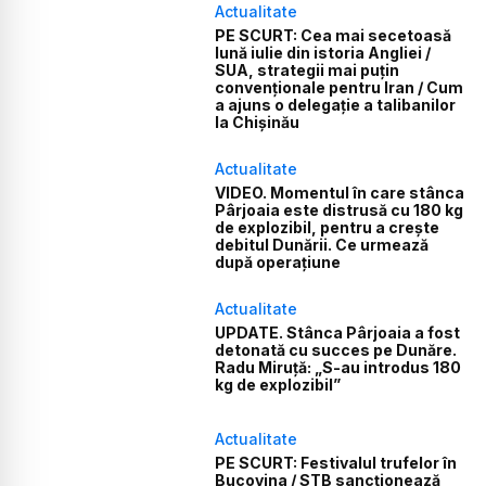
Actualitate
PE SCURT: Cea mai secetoasă
lună iulie din istoria Angliei /
SUA, strategii mai puțin
convenționale pentru Iran / Cum
a ajuns o delegație a talibanilor
la Chișinău
Actualitate
VIDEO. Momentul în care stânca
Pârjoaia este distrusă cu 180 kg
de explozibil, pentru a crește
debitul Dunării. Ce urmează
după operațiune
Actualitate
UPDATE. Stânca Pârjoaia a fost
detonată cu succes pe Dunăre.
Radu Miruță: „S-au introdus 180
kg de explozibil”
Actualitate
PE SCURT: Festivalul trufelor în
Bucovina / STB sancționează