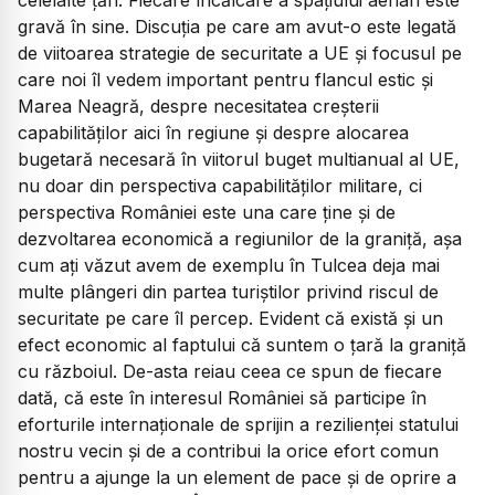
celelalte țări. Fiecare încălcare a spațiului aerian este
gravă în sine. Discuția pe care am avut-o este legată
de viitoarea strategie de securitate a UE și focusul pe
care noi îl vedem important pentru flancul estic și
Marea Neagră, despre necesitatea creșterii
capabilităților aici în regiune și despre alocarea
bugetară necesară în viitorul buget multianual al UE,
nu doar din perspectiva capabilităților militare, ci
perspectiva României este una care ține și de
dezvoltarea economică a regiunilor de la graniță, așa
cum ați văzut avem de exemplu în Tulcea deja mai
multe plângeri din partea turiștilor privind riscul de
securitate pe care îl percep. Evident că există și un
efect economic al faptului că suntem o țară la graniță
cu războiul. De-asta reiau ceea ce spun de fiecare
dată, că este în interesul României să participe în
eforturile internaționale de sprijin a rezilienței statului
nostru vecin și de a contribui la orice efort comun
pentru a ajunge la un element de pace și de oprire a