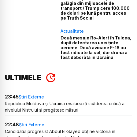
gălăgia din mijloacele de
transport / Trump cere 100.000
de dolari pe lună pentru acces
pe Truth Social
Actualitate
Două mesaje Ro-Alert în Tulcea,
după detectarea unei ținte
aeriene. Două avioane F-16 au
fost ridicate la sol, dar drona a
fost doborâtă în Ucraina
ULTIMELE
23:45
Știri Externe
Republica Moldova și Ucraina evaluează scăderea critică a
nivelului Nistrului și pregătesc măsuri
22:48
Știri Externe
Candidatul progresist Abdul El-Sayed obține victoria în