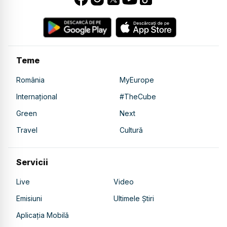
Teme
România
MyEurope
Internațional
#TheCube
Green
Next
Travel
Cultură
Servicii
Live
Video
Emisiuni
Ultimele Știri
Aplicația Mobilă