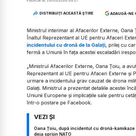
Publicat la:
29/05/2026 09:21
DISTRIBUIȚI ACEASTĂ ȘTIRE
ADAUGĂ-NE 
Ministrul interimar al Afacerilor Externe, Oana 
Înaltul Reprezentant al UE pentru Afaceri Extern
incidentului cu dronă de la Galați
, prilej cu ca
fermă a Uniunii în fața acestei escaladări irespo
„Ministrul Afacerilor Externe, Oana Țoiu, a avut
Reprezentant al UE pentru Afaceri Externe și Po
urmare a incidentului grav cauzat de drona mili
Galați. Ministrul a prezentat detaliile acestei în
Uniunii Europene și implicațiile sale pentru cetăț
într-o postare pe Facebook.
Oana Țoiu, după incidentul cu dronă-kamikaze d
deja sprijin NATO