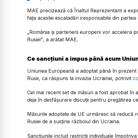
MAE precizează că Înaltul Reprezentant a expri
fața acestei escaladări iresponsabile din partea 
„România și partenerii europeni vor accelera pr
Rusiei”
, a arătat MAE.
Ce sancțiuni a impus până acum Uniu
Uniunea Europeană a adoptat până în prezent 2
Ruse, ca răspuns la invazia Ucrainei, potrivit
co
Cel mai recent set de măsuri a fost aprobat în apr
deja în desfășurare discuții pentru pregătirea ce
Măsurile adoptate de UE urmăresc să reducă re
Rusiei de a susține războiul din Ucraina.
Sancțiunile includ restricții individuale împotriv