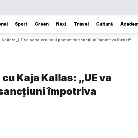
onal
Sport
Green
Next
Travel
Cultură
Academ
 Kallas: „UE va accelera noul pachet de sancțiuni împotriva Rusiei”
 cu Kaja Kallas: „UE va
sancțiuni împotriva