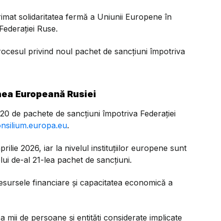
mat solidaritatea fermă a Uniunii Europene în
Federației Ruse.
ocesul privind noul pachet de sancțiuni împotriva
nea Europeană Rusiei
0 de pachete de sancțiuni împotriva Federației
nsilium.europa.eu
.
ilie 2026, iar la nivelul instituțiilor europene sunt
lui de-al 21-lea pachet de sancțiuni.
sursele financiare și capacitatea economică a
a a mii de persoane și entități considerate implicate