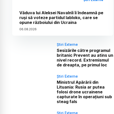
Văduva lui Aleksei Navalnîi îi îndeamnă pe
ruși să voteze partidul Iabloko, care se
opune războiului din Ucraina
06
.
08
.
2026
Știri Externe
Sesizările către programul
britanic Prevent au atins un
nivel record. Extremismul
de dreapta, pe primul loc
Știri Externe
Ministrul Apărării din
Lituania: Rusia ar putea
folosi drone ucrainene
capturate în operațiuni sub
steag fals
Știri Externe