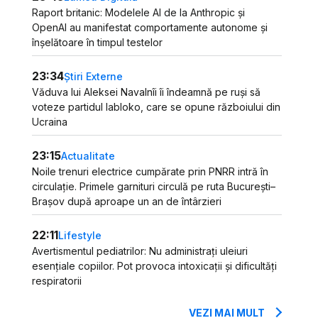
Raport britanic: Modelele AI de la Anthropic și
OpenAI au manifestat comportamente autonome și
înșelătoare în timpul testelor
23:34
Știri Externe
Văduva lui Aleksei Navalnîi îi îndeamnă pe ruși să
voteze partidul Iabloko, care se opune războiului din
Ucraina
23:15
Actualitate
Noile trenuri electrice cumpărate prin PNRR intră în
circulație. Primele garnituri circulă pe ruta București–
Brașov după aproape un an de întârzieri
22:11
Lifestyle
Avertismentul pediatrilor: Nu administrați uleiuri
esențiale copiilor. Pot provoca intoxicații și dificultăți
respiratorii
VEZI MAI MULT