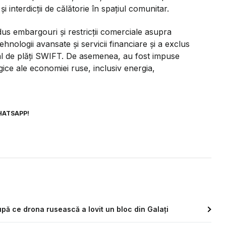
i interdicții de călătorie în spațiul comunitar.
s embargouri și restricții comerciale asupra
ehnologii avansate și servicii financiare și a exclus
nal de plăți SWIFT. De asemenea, au fost impuse
gice ale economiei ruse, inclusiv energia,
HATSAPP!
pă ce drona rusească a lovit un bloc din Galați