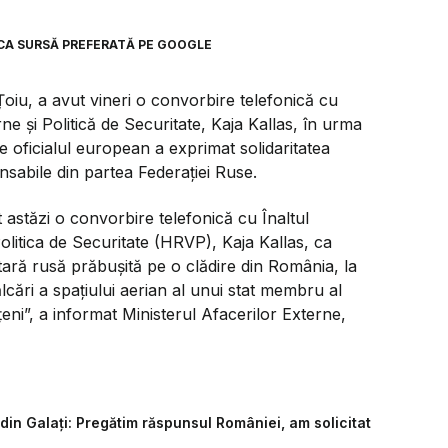
CA SURSĂ PREFERATĂ PE GOOGLE
Țoiu, a avut vineri o convorbire telefonică cu
e și Politică de Securitate, Kaja Kallas, în urma
re oficialul european a exprimat solidaritatea
nsabile din partea Federației Ruse.
 astăzi o convorbire telefonică cu Înaltul
litica de Securitate (HRVP), Kaja Kallas, ca
tară rusă prăbușită pe o clădire din România, la
călcări a spațiului aerian al unui stat membru al
eni”,
a informat Ministerul Afacerilor Externe,
in Galați: Pregătim răspunsul României, am solicitat