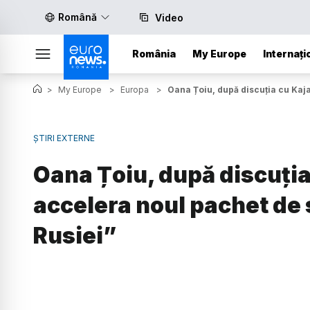
Română
Video
România
My Europe
Internați
>
My Europe
>
Europa
>
Oana Țoiu, după discuția cu Kaja
ȘTIRI EXTERNE
Oana Țoiu, după discuția
accelera noul pachet de 
Rusiei”