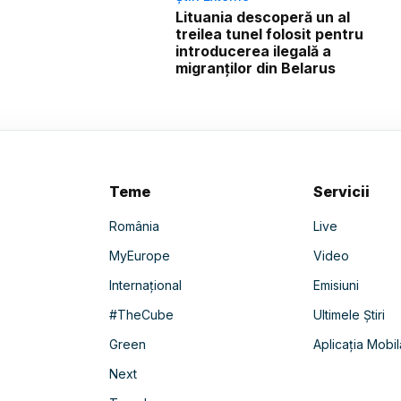
Lituania descoperă un al
treilea tunel folosit pentru
introducerea ilegală a
migranților din Belarus
Teme
Servicii
România
Live
MyEurope
Video
Internațional
Emisiuni
#TheCube
Ultimele Știri
Green
Aplicația Mobil
Next