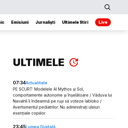
ic
Emisiuni
Jurnaliști
Ultimele Stiri
Live
ULTIMELE
07:34
Actualitate
PE SCURT: Modelele AI Mythos și Sol,
comportamente autonome și înșelătoare / Văduva lui
Navalnîi îi îndeamnă pe ruși să voteze Iabloko /
Avertismentul pediatrilor: Nu administrați uleiuri
esențiale copiilor
23:45
Lumea Digitală