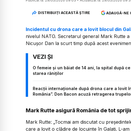
Publicat la:
29/05/2026 09:03
•
Actualizat la:
29/05/2026 09:
DISTRIBUIȚI ACEASTĂ ȘTIRE
ADAUGĂ-NE 
Incidentul cu drona care a lovit blocul din Gal
nivelul NATO. Secretarul general Mark Rutte a 
Nicușor Dan la scurt timp după acest evenimen
O femeie și un băiat de 14 ani, la spital după c
starea răniților
Reacții internaționale după drona care a lovit î
România”. Don Bacon acuză retragerea trupelo
Mark Rutte asigură România de tot sprijin
Mark Rutte:
„Tocmai am discutat cu președinte
care a lovit o clădire de locuințe în Galați. L-