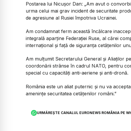
Postarea lui Nicușor Dan:
„Am avut o convorbi
urma celui mai grav incident de securitate produ
de agresiune al Rusiei împotriva Ucrainei.
Am condamnat ferm această încălcare inacceptab
integrală aparține Federației Ruse, al cărei com
internațional și față de siguranța cetățenilor un
Am mulțumit Secretarului General și Aliaților pe
coordonării strânse în cadrul NATO, pentru conso
special cu capacități anti-aeriene și anti-dronă.
România este un aliat puternic și nu va accepta
amenințe securitatea cetățenilor români.”
URMĂREȘTE CANALUL EURONEWS ROMÂNIA PE W