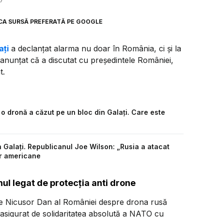
37
CA SURSĂ PREFERATĂ PE GOOGLE
ați
a declanțat alarma nu doar în România, ci și la
anunțat că a discutat cu președintele României,
t.
e o dronă a căzut pe un bloc din Galați. Care este
n Galați. Republicanul Joe Wilson: „Rusia a atacat
r americane
ul legat de protecția anti drone
le Nicusor Dan al României despre drona rusă
am asigurat de solidaritatea absolută a NATO cu