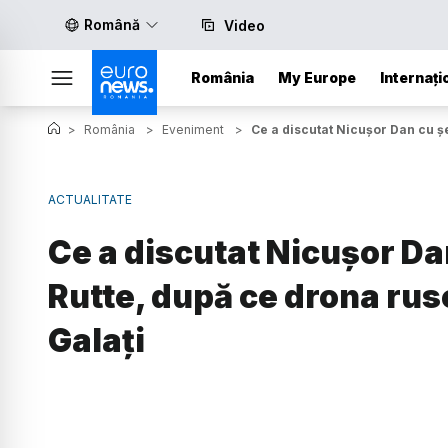
Română
Video
România
My Europe
Internați
>
România
>
Eveniment
>
Ce a discutat Nicușor Dan cu șe
ACTUALITATE
Ce a discutat Nicușor D
Rutte, după ce drona ruse
Galați