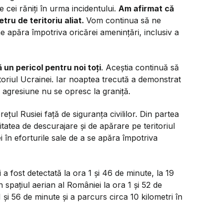
cei răniți în urma incidentului.
Am afirmat că
ru de teritoriu aliat.
Vom continua să ne
e apăra împotriva oricărei amenințări, inclusiv a
un pericol pentru noi toți
. Aceștia continuă să
eritoriul Ucrainei. Iar noaptea trecută a demonstrat
de agresiune nu se opresc la graniță.
prețul Rusiei față de siguranța civililor. Din partea
atea de descurajare și de apărare pe teritoriul
i în eforturile sale de a se apăra împotriva
a fost detectată la ora 1 şi 46 de minute, la 19
n spaţiul aerian al României la ora 1 şi 52 de
 şi 56 de minute și a parcurs circa 10 kilometri în