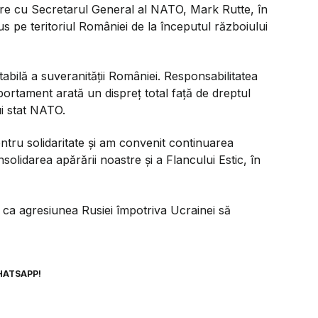
re cu Secretarul General al NATO, Mark Rutte, în
s pe teritoriul României de la începutul războiului
ilă a suveranității României. Responsabilitatea
portament arată un dispreț total față de dreptul
ui stat NATO.
ntru solidaritate și am convenit continuarea
lidarea apărării noastre și a Flancului Estic, în
 ca agresiunea Rusiei împotriva Ucrainei să
HATSAPP!