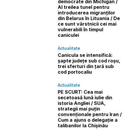
democrate din Michigan /
Al treilea tunel pentru
introducerea migranților
din Belarus în Lituania / De
ce sunt vârstnicii cei mai
vulnerabili în timpul
caniculei
Actualitate
Canicula se intensifică:
șapte județe sub cod roșu,
trei sferturi din țară sub
cod portocaliu
Actualitate
PE SCURT: Cea mai
secetoasă lună iulie din
istoria Angliei / SUA,
strategii mai puțin
convenționale pentru Iran /
Cum a ajuns o delegație a
talibanilor la Chișinău