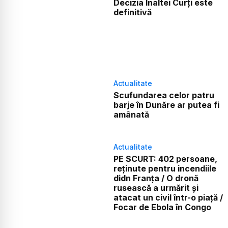
Decizia Înaltei Curți este
definitivă
Actualitate
Scufundarea celor patru
barje în Dunăre ar putea fi
amânată
Actualitate
PE SCURT: 402 persoane,
reținute pentru incendiile
didn Franța / O dronă
rusească a urmărit și
atacat un civil într-o piață /
Focar de Ebola în Congo