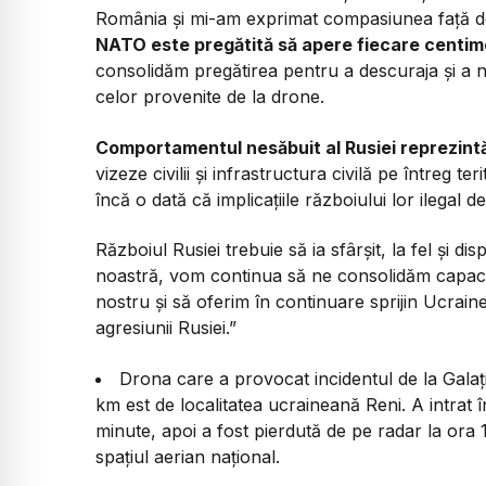
România și mi-am exprimat compasiunea față de 
NATO este pregătită să apere fiecare centimet
consolidăm pregătirea pentru a descuraja și a n
celor provenite de la drone.
Comportamentul nesăbuit al Rusiei reprezintă 
vizeze civilii și infrastructura civilă pe întreg t
încă o dată că implicațiile războiului lor ilegal 
Războiul Rusiei trebuie să ia sfârșit, la fel și dis
noastră, vom continua să ne consolidăm capacit
nostru și să oferim în continuare sprijin Ucraine
agresiunii Rusiei.”
Drona care a provocat incidentul de la Galaţi 
km est de localitatea ucraineană Reni. A intrat î
minute, apoi a fost pierdută de pe radar la ora 1
spaţiul aerian naţional.