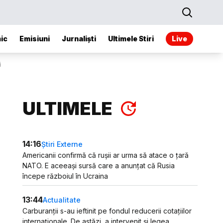
ic
Emisiuni
Jurnaliști
Ultimele Stiri
Live
i
ULTIMELE
14:16
Știri Externe
Americanii confirmă că rușii ar urma să atace o țară
NATO. E aceeași sursă care a anunțat că Rusia
începe războiul în Ucraina
13:44
Actualitate
Carburanții s-au ieftinit pe fondul reducerii cotațiilor
internaționale. De astăzi, a intervenit și legea