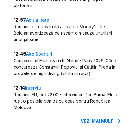
plafonării
12:57
Actualitate
România este evaluată astăzi de Moody's. Ilie
Bolojan avertizează ce riscăm din cauza „mutilării
unor jaloane”
12:45
Alte Sporturi
Campionatul European de Natație Paris 2026. Când
concurează Constantin Popovici și Cătălin Preda în
probele de high diving (sărituri în apă)
12:14
Interviu
România.EU, ora 22.00 - Interviu cu Dan Barna. Etnicii
ruși, o posibilă bombă cu ceas pentru Republica
Moldova
VEZI MAI MULT