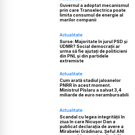
Guvernul a adoptat mecanismul
prin care Transelectrica poate
limita consumul de energie al
marilor companii
Actualitate
Surse: Majoritate în jurul PSD și
UDMR? Social democrații ar
urma să fie ajutați de politicieni
din PNL și din partidele
extremiste
Actualitate
Cum arată stadiul jaloanelor
PNRR în acest moment.
Ministrul Pîslaru a salvat 3,4
miliarde de euro nerambursabili
Actualitate
Scandal cu legea integrității în
ziua în care Nicușor Dan a
publicat declarația de avere a
Mirabelei Grădinaru. Șeful ANI