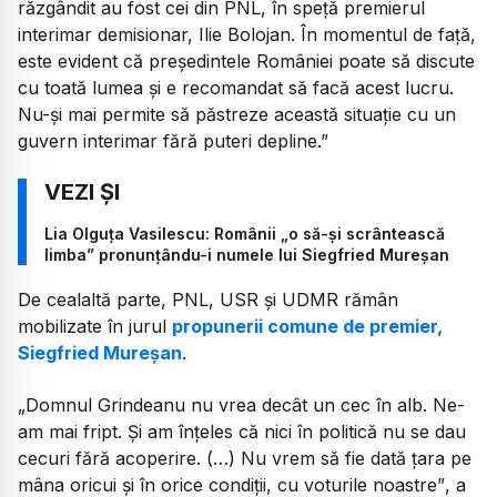
răzgândit au fost cei din PNL, în speță premierul
interimar demisionar, Ilie Bolojan. În momentul de față,
este evident că președintele României poate să discute
cu toată lumea și e recomandat să facă acest lucru.
Nu-și mai permite să păstreze această situație cu un
guvern interimar fără puteri depline.”
Lia Olguța Vasilescu: Românii „o să-și scrântească
limba” pronunțându-i numele lui Siegfried Mureșan
De cealaltă parte, PNL, USR și UDMR rămân
mobilizate în jurul
propunerii comune de premier,
Siegfried Mureșan
.
„Domnul Grindeanu nu vrea decât un cec în alb. Ne-
am mai fript. Și am înțeles că nici în politică nu se dau
cecuri fără acoperire. (…) Nu vrem să fie dată țara pe
mâna oricui și în orice condiții, cu voturile noastre”
, a