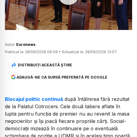
Watch
Autor:
Euronews
Publicat la:
28/06/2026 06:09
•
Actualizat la:
28/06/2026 13:07
DISTRIBUIȚI ACEASTĂ ȘTIRE
ADAUGĂ-NE CA SURSĂ PREFERATĂ PE GOOGLE
Blocajul politic continuă
după întâlnirea fără rezultat
de la Palatul Cotroceni. Cele două tabere aflate în
lupta pentru funcția de premier nu au revenit la masa
negocierilor și își joacă fiecare propriile cărți. Social-
democrații mizează în continuare pe o eventuală
schimbare de poziție a UDMR și în același timp poartă