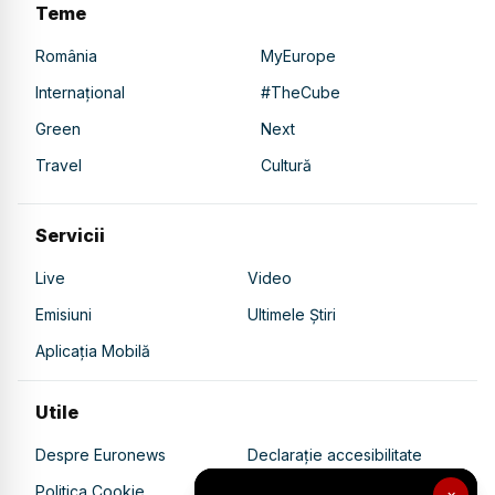
Teme
România
MyEurope
Internațional
#TheCube
Green
Next
Travel
Cultură
Servicii
Live
Video
Emisiuni
Ultimele Știri
Aplicația Mobilă
Utile
Despre Euronews
Declarație accesibilitate
Politica Cookie
Politica de confidențialitate
×