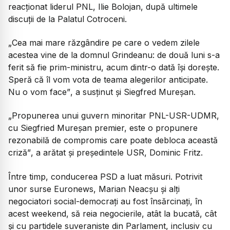
reacționat liderul PNL, Ilie Bolojan, după ultimele
discuții de la Palatul Cotroceni.
„Cea mai mare răzgândire pe care o vedem zilele
acestea vine de la domnul Grindeanu: de două luni s-a
ferit să fie prim-ministru, acum dintr-o dată își dorește.
Speră că îl vom vota de teama alegerilor anticipate.
Nu o vom face”
, a susținut și Siegfred Mureșan.
„Propunerea unui guvern minoritar PNL-USR-UDMR,
cu Siegfried Mureșan premier, este o propunere
rezonabilă de compromis care poate debloca această
criză”
, a arătat și președintele USR, Dominic Fritz.
Între timp, conducerea PSD a luat măsuri. Potrivit
unor surse Euronews, Marian Neacșu și alți
negociatori social-democrați au fost însărcinați, în
acest weekend, să reia negocierile, atât la bucată, cât
și cu partidele suveraniste din Parlament, inclusiv cu