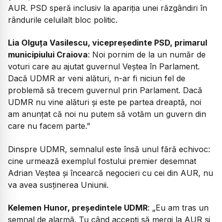
AUR. PSD speră inclusiv la apariția unei răzgândiri în
rândurile celuilalt bloc politic.
Lia Olguța Vasilescu, vicepreședinte PSD, primarul
municipiului Craiova
: Noi pornim de la un număr de
voturi care au ajutat guvernul Veștea în Parlament.
Dacă UDMR ar veni alături, n-ar fi niciun fel de
problemă să trecem guvernul prin Parlament. Dacă
UDMR nu vine alături și este pe partea dreaptă, noi
am anunțat că noi nu putem să votăm un guvern din
care nu facem parte.”
Dinspre UDMR, semnalul este însă unul fără echivoc:
cine urmează exemplul fostului premier desemnat
Adrian Veștea și încearcă negocieri cu cei din AUR, nu
va avea susținerea Uniunii.
Kelemen Hunor, președintele UDMR
: „Eu am tras un
semnal de alarmă. Tu când accepți să mergi la AUR și