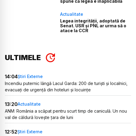
spune că legea e inaplicabilă
Actualitate
Legea integrității, adoptată de
Senat. USR și PNL ar urma să o
atace la CCR
ULTIMELE
14:04
Știri Externe
Incendiu puternic lângă Lacul Garda: 200 de turiști și localnici,
evacuați de urgență din hoteluri și locuințe
13:20
Actualitate
ANM: România a scăpat pentru scurt timp de caniculă. Un nou
val de căldură lovește țara de luni
12:52
Știri Externe