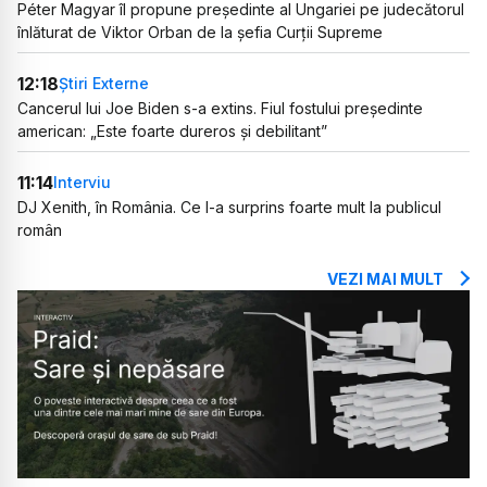
Péter Magyar îl propune președinte al Ungariei pe judecătorul
înlăturat de Viktor Orban de la șefia Curții Supreme
12:18
Știri Externe
Cancerul lui Joe Biden s-a extins. Fiul fostului președinte
american: „Este foarte dureros și debilitant”
11:14
Interviu
DJ Xenith, în România. Ce l-a surprins foarte mult la publicul
român
VEZI MAI MULT