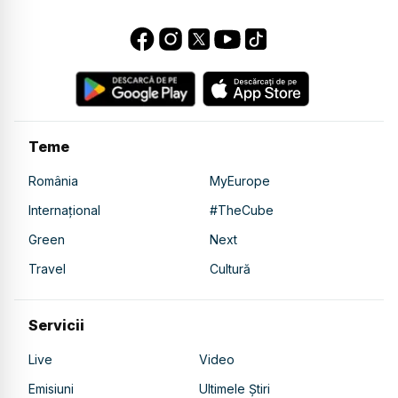
Teme
România
MyEurope
Internațional
#TheCube
Green
Next
Travel
Cultură
Servicii
Live
Video
Emisiuni
Ultimele Știri