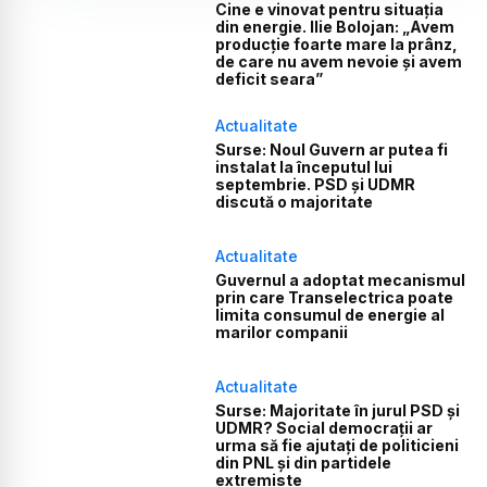
Cine e vinovat pentru situația
din energie. Ilie Bolojan: „Avem
producție foarte mare la prânz,
de care nu avem nevoie și avem
deficit seara”
Actualitate
Surse: Noul Guvern ar putea fi
instalat la începutul lui
septembrie. PSD și UDMR
discută o majoritate
Actualitate
Guvernul a adoptat mecanismul
prin care Transelectrica poate
limita consumul de energie al
marilor companii
Actualitate
Surse: Majoritate în jurul PSD și
UDMR? Social democrații ar
urma să fie ajutați de politicieni
din PNL și din partidele
extremiste