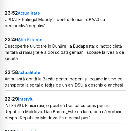
23:52
Actualitate
UPDATE Ratingul Moody's pentru România: BAA3 cu
perspectivă negativă
23:46
Știri Externe
Descoperire uluitoare în Dunăre, la Budapesta: o motocicletă
militară și rămășițele a doi soldați germani, scoase la iveală de
secetă
22:58
Actualitate
Ambulanță oprită la Bacău pentru pepeni și legume în timp ce
transporta la spital o fetiță de un an. DSU a deschis o anchetă
22:29
Interviu
INTERVIU. Etnicii ruși, o posibilă bombă cu ceas pentru
Republica Moldova. Dan Barna: „Este un lucru bun că vorbim
despre Republica Moldova. Este primul pas”