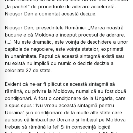
„la pachet” de procedurile de aderare accelerată.
Nicușor Dan a comentat această decizie.
Nicușor Dan, președintele României
: „Marea noastră
bucurie e că Moldova a început procesul de aderare.
(...) Nu este dramatic, este voința de deschidere a unor
capitole de negociere, este voința statelor, exprimată
în unanimitate. Faptul că această sintagmă există sau
nu există nu implică cu numic o decizie decizie a
celorlate 27 de state.
Evident că ne-ar fi plăcut ca această sintagmă să
rămână, cu privire la Moldova, numai că au fost două
condiționări. A fost o condiționare de la Ungaria, care
a spus spus :'Nu vreau această sintagmă pentru
Ucraina' și o condiționare de la multe alte state care
au spus că limbajul pe Ucraina și limbajul pe Moldova
trebuie să rămână la fel'.Și în consecință logică,