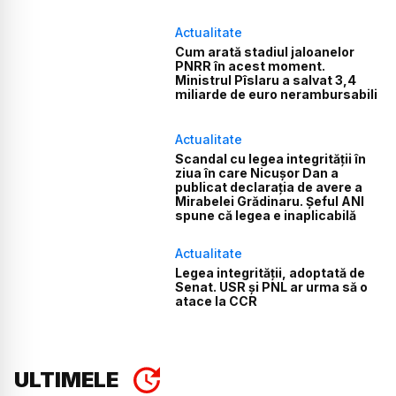
Actualitate
Cum arată stadiul jaloanelor
PNRR în acest moment.
Ministrul Pîslaru a salvat 3,4
miliarde de euro nerambursabili
Actualitate
Scandal cu legea integrității în
ziua în care Nicușor Dan a
publicat declarația de avere a
Mirabelei Grădinaru. Șeful ANI
spune că legea e inaplicabilă
Actualitate
Legea integrității, adoptată de
Senat. USR și PNL ar urma să o
atace la CCR
ULTIMELE