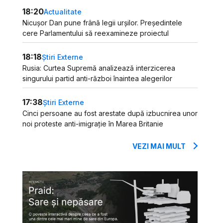
18:20
Actualitate
Nicușor Dan pune frână legii urșilor. Președintele
cere Parlamentului să reexamineze proiectul
18:18
Știri Externe
Rusia: Curtea Supremă analizează interzicerea
singurului partid anti-război înaintea alegerilor
17:38
Știri Externe
Cinci persoane au fost arestate după izbucnirea unor
noi proteste anti-imigrație în Marea Britanie
VEZI MAI MULT