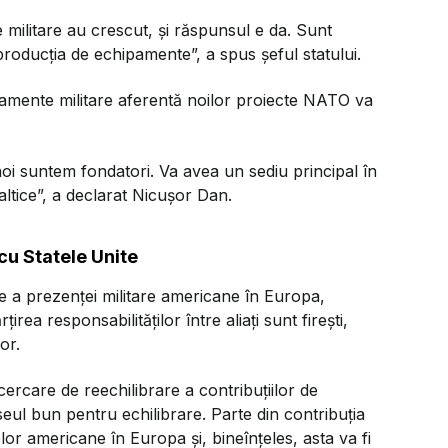
le militare au crescut, și răspunsul e da. Sunt
roducția de echipamente”, a spus șeful statului.
ipamente militare aferentă noilor proiecte NATO va
oi suntem fondatori. Va avea un sediu principal în
altice”, a declarat Nicușor Dan.
cu Statele Unite
e a prezenței militare americane în Europa,
irea responsabilităților între aliați sunt firești,
or.
ercare de reechilibrare a contribuțiilor de
aseul bun pentru echilibrare. Parte din contribuția
lor americane în Europa și, bineînțeles, asta va fi