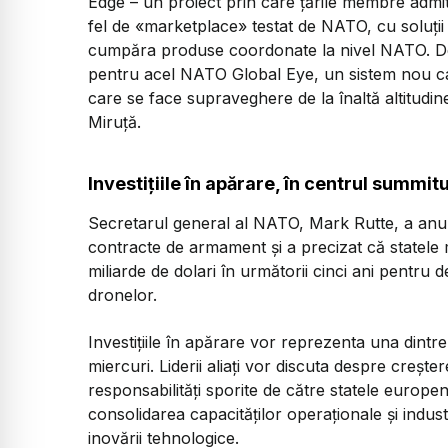
Edge – un proiect prin care țările membre admit
fel de «marketplace» testat de NATO, cu soluții
cumpăra produse coordonate la nivel NATO. De
pentru acel NATO Global Eye, un sistem nou c
care se face supraveghere de la înaltă altitudine
Miruță.
Investițiile în apărare, în centrul summitu
Secretarul general al NATO, Mark Rutte, a anun
contracte de armament și a precizat că statele 
miliarde de dolari în următorii cinci ani pentru 
dronelor.
Investițiile în apărare vor reprezenta una dint
miercuri. Liderii aliați vor discuta despre cre
responsabilități sporite de către statele europe
consolidarea capacităților operaționale și industr
inovării tehnologice.