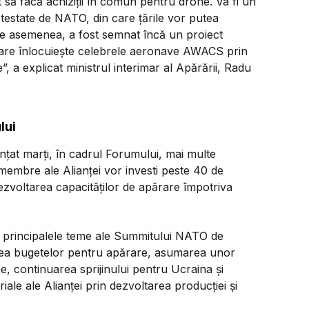
 să facă achiziții în comun pentru drone. Va fi un
 testate de NATO, din care țările vor putea
 asemenea, a fost semnat încă un proiect
are înlocuiește celebrele aeronave AWACS prin
”, a explicat ministrul interimar al Apărării, Radu
lui
țat marți, în cadrul Forumului, mai multe
membre ale Alianței vor investi peste 40 de
dezvoltarea capacităților de apărare împotriva
re principalele teme ale Summitului NATO de
șterea bugetelor pentru apărare, asumarea unor
ne, continuarea sprijinului pentru Ucraina și
iale ale Alianței prin dezvoltarea producției și