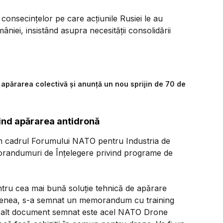
consecințelor pe care acțiunile Rusiei le au
âniei, insistând asupra necesității consolidării
 apărarea colectivă și anunță un nou sprijin de 70 de
nd apărarea antidronă
în cadrul Forumului NATO pentru Industria de
orandumuri de Înțelegere privind programe de
ntru cea mai bună soluție tehnică de apărare
semenea, s-a semnat un memorandum cu training
 Un alt document semnat este acel NATO Drone