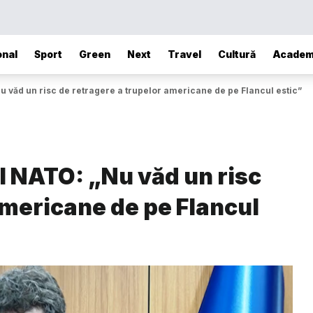
onal
Sport
Green
Next
Travel
Cultură
Academ
 văd un risc de retragere a trupelor americane de pe Flancul estic”
l NATO: „Nu văd un risc
americane de pe Flancul