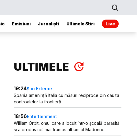
ic
Emisiuni
Jurnaliști
Ultimele Stiri
Live
ULTIMELE
19:24
Știri Externe
Spania amenință Italia cu măsuri reciproce din cauza
controalelor la frontieră
18:56
Entertainment
William Orbit, omul care a locuit într-o școală părăsită
și a produs cel mai frumos album al Madonnei