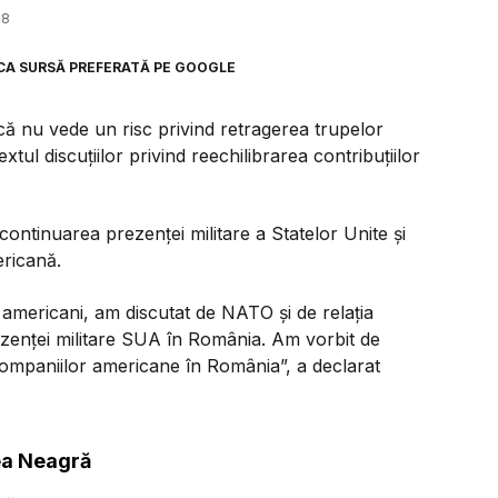
58
CA SURSĂ PREFERATĂ PE GOOGLE
că nu vede un risc privind retragerea trupelor
ul discuțiilor privind reechilibrarea contribuțiilor
continuarea prezenței militare a Statelor Unite și
ricană.
 americani, am discutat de NATO și de relația
ezenței militare SUA în România. Am vorbit de
ompaniilor americane în România”, a declarat
rea Neagră