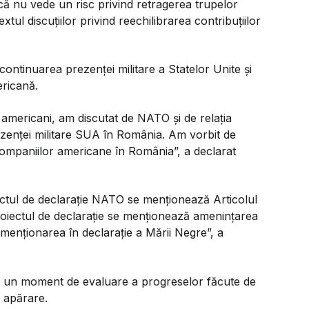
că nu vede un risc privind retragerea trupelor
ul discuțiilor privind reechilibrarea contribuțiilor
continuarea prezenței militare a Statelor Unite și
ricană.
 americani, am discutat de NATO și de relația
ezenței militare SUA în România. Am vorbit de
ompaniilor americane în România”, a declarat
ctul de declarație NATO se menționează Articolul
proiectul de declarație se menționează amenințarea
m menționarea în declarație a Mării Negre”, a
și un moment de evaluare a progreselor făcute de
n apărare.