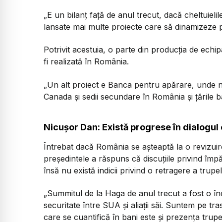
„E un bilanț față de anul trecut, dacă cheltuieli
lansate mai multe proiecte care să dinamizeze p
Potrivit acestuia, o parte din producția de ech
fi realizată în România.
„Un alt proiect e Banca pentru apărare, unde n
Canada și sedii secundare în România și țările b
Nicușor Dan: Există progrese în dialogul 
Întrebat dacă România se așteaptă la o revizuir
președintele a răspuns că discuțiile privind împărț
însă nu există indicii privind o retragere a trupel
„Summitul de la Haga de anul trecut a fost o înc
securitate între SUA și aliații săi. Suntem pe tr
care se cuantifică în bani este și prezența trupe