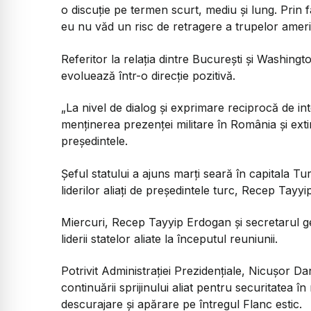
o discuție pe termen scurt, mediu și lung. Prin
eu nu văd un risc de retragere a trupelor americ
Referitor la relația dintre București și Washingt
evoluează într-o direcție pozitivă.
„La nivel de dialog și exprimare reciprocă de int
menținerea prezenței militare în România și ext
președintele.
Șeful statului a ajuns marți seară în capitala Turc
liderilor aliați de președintele turc, Recep Ta
Miercuri, Recep Tayyip Erdogan și secretarul g
liderii statelor aliate la începutul reuniunii.
Potrivit Administrației Prezidențiale, Nicușor D
continuării sprijinului aliat pentru securitatea î
descurajare și apărare pe întregul Flanc estic.