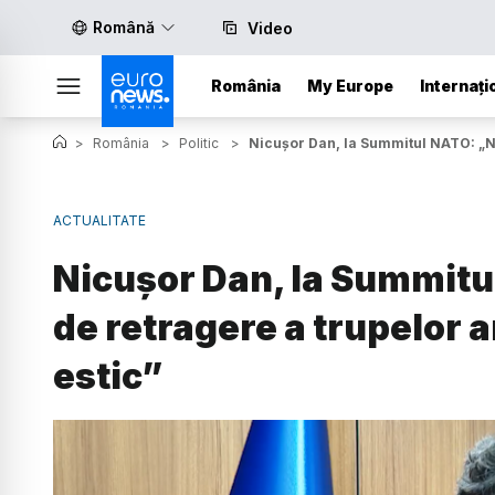
Română
Video
România
My Europe
Internați
>
România
>
Politic
>
Nicușor Dan, la Summitul NATO: „Nu
ACTUALITATE
Nicușor Dan, la Summitu
de retragere a trupelor 
estic”