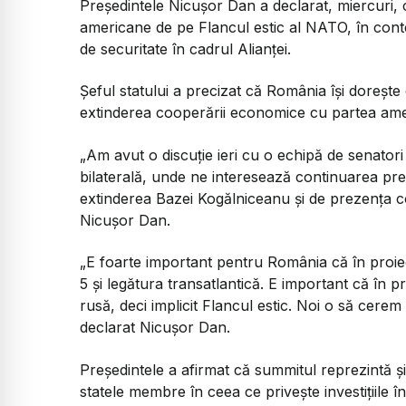
Președintele Nicușor Dan a declarat, miercuri, 
americane de pe Flancul estic al NATO, în context
de securitate în cadrul Alianței.
Șeful statului a precizat că România își dorește 
extinderea cooperării economice cu partea ame
„Am avut o discuție ieri cu o echipă de senatori
bilaterală, unde ne interesează continuarea pr
extinderea Bazei Kogălniceanu și de prezența c
Nicușor Dan.
„E foarte important pentru România că în proie
5 și legătura transatlantică. E important că în 
rusă, deci implicit Flancul estic. Noi o să cere
declarat Nicușor Dan.
Președintele a afirmat că summitul reprezintă 
statele membre în ceea ce privește investițiile î