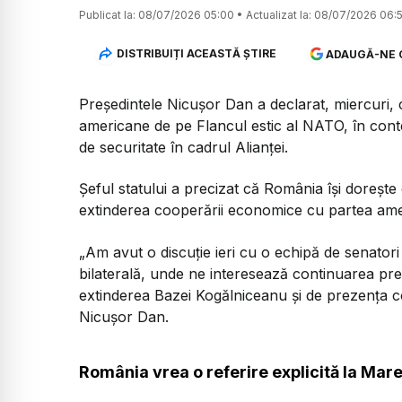
Publicat la:
08/07/2026 05:00
•
Actualizat la:
08/07/2026 06:
DISTRIBUIȚI ACEASTĂ ȘTIRE
ADAUGĂ-NE 
Președintele Nicușor Dan a declarat, miercuri, 
americane de pe Flancul estic al NATO, în context
de securitate în cadrul Alianței.
Șeful statului a precizat că România își dorește 
extinderea cooperării economice cu partea ame
„Am avut o discuție ieri cu o echipă de senatori
bilaterală, unde ne interesează continuarea pr
extinderea Bazei Kogălniceanu și de prezența c
Nicușor Dan.
România vrea o referire explicită la Ma