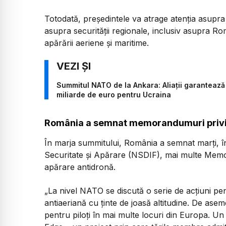
Totodată, președintele va atrage atenția asupra 
asupra securității regionale, inclusiv asupra Rom
apărării aeriene și maritime.
Summitul NATO de la Ankara: Aliații garantează
miliarde de euro pentru Ucraina
România a semnat memorandumuri privi
În marja summitului, România a semnat marți, 
Securitate și Apărare (NSDIF), mai multe Mem
apărare antidronă.
„La nivel NATO se discută o serie de acțiuni pe
antiaeriană cu ținte de joasă altitudine. De a
pentru piloți în mai multe locuri din Europa.