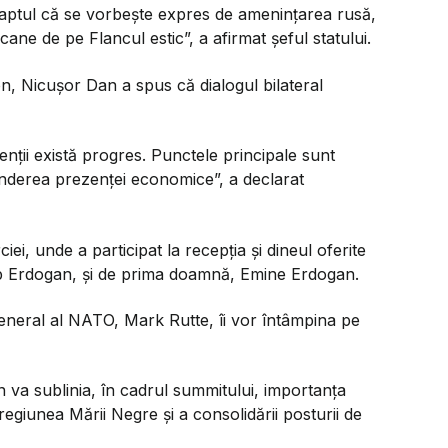
 faptul că se vorbește expres de amenințarea rusă,
ane de pe Flancul estic”, a afirmat șeful statului.
on, Nicușor Dan a spus că dialogul bilateral
enții există progres. Punctele principale sunt
inderea prezenței economice”, a declarat
iei, unde a participat la recepția și dineul oferite
yyip Erdogan, și de prima doamnă, Emine Erdogan.
eneral al NATO, Mark Rutte, îi vor întâmpina pe
an va sublinia, în cadrul summitului, importanța
n regiunea Mării Negre și a consolidării posturii de