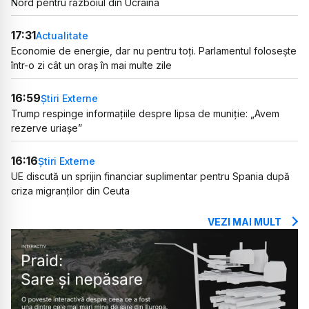
Nord pentru războiul din Ucraina
17:31
Actualitate
Economie de energie, dar nu pentru toți. Parlamentul folosește
într-o zi cât un oraș în mai multe zile
16:59
Știri Externe
Trump respinge informațiile despre lipsa de muniție: „Avem
rezerve uriașe”
16:16
Știri Externe
UE discută un sprijin financiar suplimentar pentru Spania după
criza migranților din Ceuta
VEZI MAI MULT