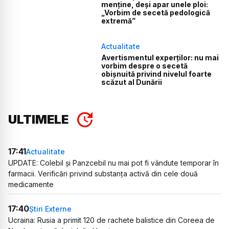
menține, deși apar unele ploi:
„Vorbim de secetă pedologică
extremă”
Actualitate
Avertismentul experților: nu mai
vorbim despre o secetă
obișnuită privind nivelul foarte
scăzut al Dunării
ULTIMELE
17:41
Actualitate
UPDATE: Colebil și Panzcebil nu mai pot fi vândute temporar în
farmacii. Verificări privind substanța activă din cele două
medicamente
17:40
Știri Externe
Ucraina: Rusia a primit 120 de rachete balistice din Coreea de