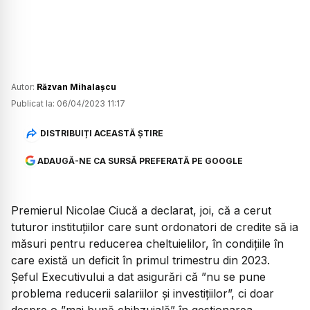
Autor:
Răzvan Mihalașcu
Publicat la:
06/04/2023 11:17
DISTRIBUIȚI ACEASTĂ ȘTIRE
ADAUGĂ-NE CA SURSĂ PREFERATĂ PE GOOGLE
Premierul Nicolae Ciucă a declarat, joi, că a cerut
tuturor instituțiilor care sunt ordonatori de credite să ia
măsuri pentru reducerea cheltuielilor, în condițiile în
care există un deficit în primul trimestru din 2023.
Șeful Executivului a dat asigurări că ”nu se pune
problema reducerii salariilor și investițiilor”, ci doar
despre o ”mai bună chibzuială” în gestionarea