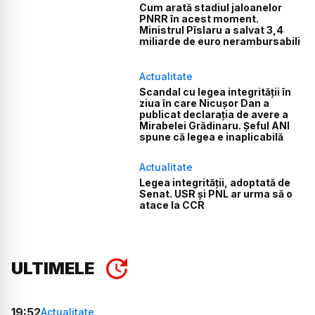
Cum arată stadiul jaloanelor
PNRR în acest moment.
Ministrul Pîslaru a salvat 3,4
miliarde de euro nerambursabili
Actualitate
Scandal cu legea integrității în
ziua în care Nicușor Dan a
publicat declarația de avere a
Mirabelei Grădinaru. Șeful ANI
spune că legea e inaplicabilă
Actualitate
Legea integrității, adoptată de
Senat. USR și PNL ar urma să o
atace la CCR
ULTIMELE
19:52
Actualitate