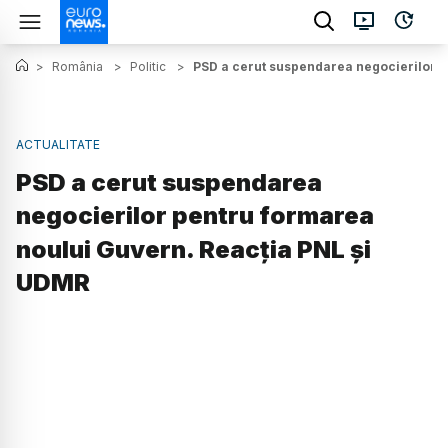
>
România
>
Politic
>
PSD a cerut suspendarea negocierilor p
ACTUALITATE
PSD a cerut suspendarea
negocierilor pentru formarea
noului Guvern. Reacția PNL și
UDMR