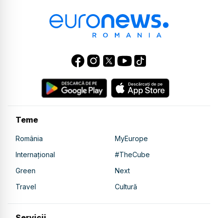
Teme
România
MyEurope
Internațional
#TheCube
Green
Next
Travel
Cultură
Servicii