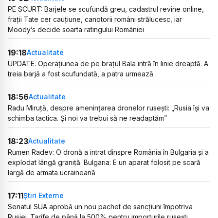
PE SCURT: Barjele se scufundă greu, cadastrul revine online,
frații Tate cer cauțiune, canotorii români strălucesc, iar
Moody’s decide soarta ratingului României
19:18
Actualitate
UPDATE. Operațiunea de pe brațul Bala intră în linie dreaptă. A
treia barjă a fost scufundată, a patra urmează
18:56
Actualitate
Radu Miruță, despre amenințarea dronelor rusești: „Rusia își va
schimba tactica. Și noi va trebui să ne readaptăm”
18:23
Actualitate
Rumen Radev: O dronă a intrat dinspre România în Bulgaria și a
explodat lângă graniță. Bulgaria: E un aparat folosit pe scară
largă de armata ucraineană
17:11
Știri Externe
Senatul SUA aprobă un nou pachet de sancțiuni împotriva
Rusiei. Tarife de până la 500% pentru importurile rusești