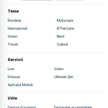
Teme
România
MyEurope
Internațional
#TheCube
Green
Next
Travel
Cultură
Servicii
Live
Video
Emisiuni
Ultimele Știri
Aplicația Mobilă
Utile
Despre Euronews
Declarație accesibilitate