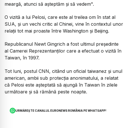
meargă, atunci să aşteptăm şi să vedem".
O vizită a lui Pelosi, care este al treilea om în stat al
SUA, şi un vechi critic al Chinei, vine în contextul unor
relaţii tot mai proaste între Washington şi Beijing.
Republicanul Newt Gingrich a fost ultimul preşedinte
al Camerei Reprezentanţilor care a efectuat o vizită în
Taiwan, în 1997.
Tot luni, postul CNN, citând un oficial taiwanez şi unul
american, ambii sub protecţia anonimatului, a relatat
că Pelosi este aşteptată să ajungă în Taiwan în zilele
următoare şi să rămână peste noapte.
URMĂREȘTE CANALUL EURONEWS ROMÂNIA PE WHATSAPP!