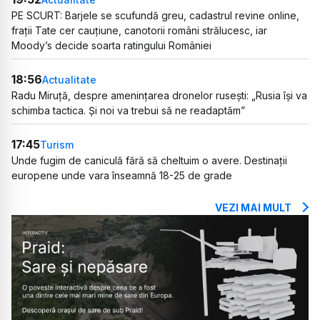
PE SCURT: Barjele se scufundă greu, cadastrul revine online,
frații Tate cer cauțiune, canotorii români strălucesc, iar
Moody’s decide soarta ratingului României
18:56
Actualitate
Radu Miruță, despre amenințarea dronelor rusești: „Rusia își va
schimba tactica. Și noi va trebui să ne readaptăm”
17:45
Turism
Unde fugim de caniculă fără să cheltuim o avere. Destinații
europene unde vara înseamnă 18-25 de grade
VEZI MAI MULT