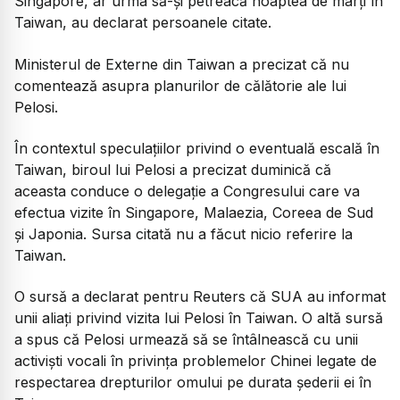
Singapore, ar urma să-şi petreacă noaptea de marţi în
Taiwan, au declarat persoanele citate.
Ministerul de Externe din Taiwan a precizat că nu
comentează asupra planurilor de călătorie ale lui
Pelosi.
În contextul speculaţiilor privind o eventuală escală în
Taiwan, biroul lui Pelosi a precizat duminică că
aceasta conduce o delegaţie a Congresului care va
efectua vizite în Singapore, Malaezia, Coreea de Sud
şi Japonia. Sursa citată nu a făcut nicio referire la
Taiwan.
O sursă a declarat pentru Reuters că SUA au informat
unii aliaţi privind vizita lui Pelosi în Taiwan. O altă sursă
a spus că Pelosi urmează să se întâlnească cu unii
activişti vocali în privinţa problemelor Chinei legate de
respectarea drepturilor omului pe durata şederii ei în