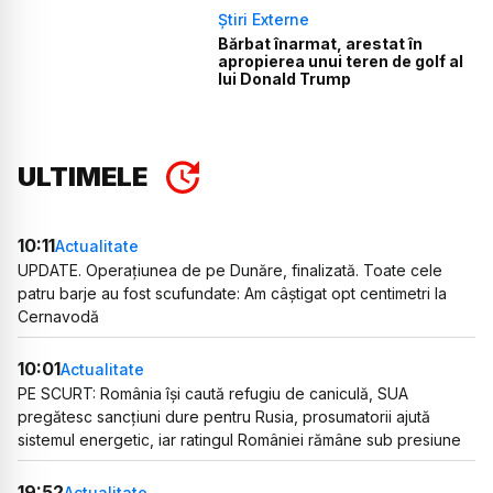
Știri Externe
Bărbat înarmat, arestat în
apropierea unui teren de golf al
lui Donald Trump
ULTIMELE
10:11
Actualitate
UPDATE. Operațiunea de pe Dunăre, finalizată. Toate cele
patru barje au fost scufundate: Am câștigat opt centimetri la
Cernavodă
10:01
Actualitate
PE SCURT: România își caută refugiu de caniculă, SUA
pregătesc sancțiuni dure pentru Rusia, prosumatorii ajută
sistemul energetic, iar ratingul României rămâne sub presiune
19:52
Actualitate