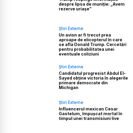
despre lipsa de muniție: „Avem
rezerve uriașe”
Știri Externe
Un avion ar fi trecut prea
aproape de elicopterul în care
se afla Donald Trump. Cercetări
pentru probabilitatea unei
eventuale coliziuni
Știri Externe
Candidatul progresist Abdul El-
Sayed obține victoria în alegerile
primare democrate din
Michigan
Știri Externe
Influencerul mexican Cesar
Gastelum, împușcat mortal în
timpul unei transmisiuni live