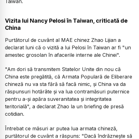
Taiwan.
Vizita lui Nancy Pelosi în Taiwan, criticată de
China
Purtătorul de cuvânt al MAE chinez Zhao Lijian a
declarat luni că o vizită a lui Pelosi în Taiwan ar fi "un
amestec grosolan în afacerile interne ale Chinei".
"Am dori să transmitem Statelor Unite din nou că
China este pregătită, că Armata Populară de Eliberare
chineză nu va sta fără să facă nimic, şi China va da
răspunsuri hotărâte şi va lua contramăsuri puternice
pentru a-şi apăra suveranitatea şi integritatea
teritorială", a declarat Zhao la un briefing de presă
cotidian.
Întrebat ce măsuri ar putea lua armata chineză,
purtătorul de cuvânt a răspuns: "Dacă îndrăzneşte să