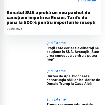
Știri Externe
Senatul SUA aprobă un nou pachet de
sancțiuni împotriva Rusiei. Tarife de
până la 500% pentru importurile rusești
08
.
08
.
2026
Știri Externe
Frații Tate cer să fie eliberați pe
cauțiune în SUA. Avocații: „Sunt
prea cunoscuți pentru a putea
fugi”
Știri Externe
Curtea de Apel blochează
construcția sălii de bal dorite de
Donald Trump la Casa Albă
Știri Externe
Trump respinge informațiile