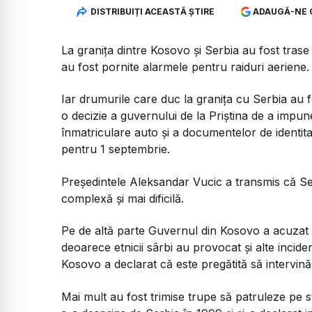
DISTRIBUIȚI ACEASTĂ ȘTIRE
ADAUGĂ-NE 
La granița dintre Kosovo și Serbia au fost trase 
au fost pornite alarmele pentru raiduri aeriene.
Iar drumurile care duc la granița cu Serbia au 
o decizie a guvernului de la Priștina de a impu
înmatriculare auto și a documentelor de identit
pentru 1 septembrie.
Președintele Aleksandar Vucic a transmis că Serb
complexă și mai dificilă.
Pe de altă parte Guvernul din Kosovo a acuzat S
deoarece etnicii sârbi au provocat și alte incid
Kosovo a declarat că este pregătită să intervină 
Mai mult au fost trimise trupe să patruleze pe st