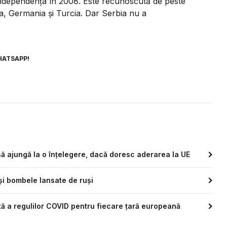
 independența în 2008. Este recunoscută de peste
ța, Germania și Turcia. Dar Serbia nu a
HATSAPP!
ă ajungă la o înțelegere, dacă doresc aderarea la UE
i bombele lansate de ruși
tă a regulilor COVID pentru fiecare țară europeană