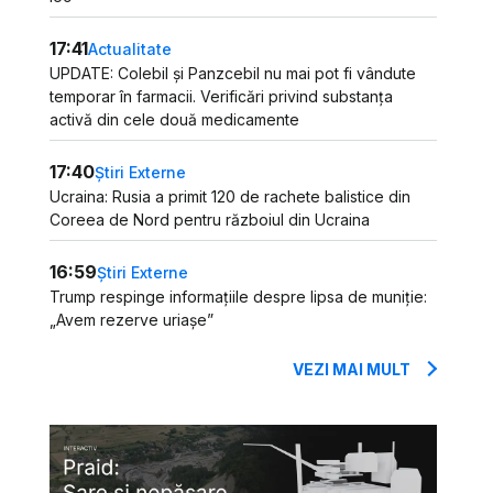
17:41
Actualitate
UPDATE: Colebil și Panzcebil nu mai pot fi vândute
temporar în farmacii. Verificări privind substanța
activă din cele două medicamente
17:40
Știri Externe
Ucraina: Rusia a primit 120 de rachete balistice din
Coreea de Nord pentru războiul din Ucraina
16:59
Știri Externe
Trump respinge informațiile despre lipsa de muniție:
„Avem rezerve uriașe”
VEZI MAI MULT