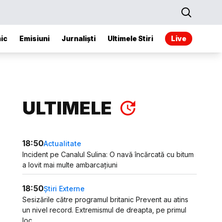
ic
Emisiuni
Jurnaliști
Ultimele Stiri
Live
ULTIMELE
18:50
Actualitate
Incident pe Canalul Sulina: O navă încărcată cu bitum
a lovit mai multe ambarcațiuni
18:50
Știri Externe
Sesizările către programul britanic Prevent au atins
un nivel record. Extremismul de dreapta, pe primul
loc