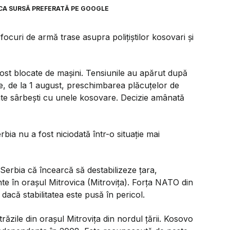
CA SURSĂ PREFERATĂ PE GOOGLE
focuri de armă trase asupra polițiștilor kosovari și
fost blocate de mașini. Tensiunile au apărut după
ne, de la 1 august, preschimbarea plăcuțelor de
ate sârbești cu unele kosovare. Decizie amânată
ia nu a fost niciodată într-o situație mai
erbia că încearcă să destabilizeze țara,
ente în orașul Mitrovica (Mitrovița). Forța NATO din
dacă stabilitatea este pusă în pericol.
răzile din orașul Mitrovița din nordul țării. Kosovo