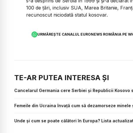
s-a desprins de Serbia în 1999 și și-a declarat
100 de țări, inclusiv SUA, Marea Britanie, Fran
recunoscut niciodată statul kosovar.
URMĂREȘTE CANALUL EURONEWS ROMÂNIA PE W
TE-AR PUTEA INTERESA ȘI
Cancelarul Germania cere Serbiei și Republicii Kosovo s
Femeile din Ucraina învață cum să dezamorseze minele ș
Unde și cum se poate călători în Europa? Lista actualiza