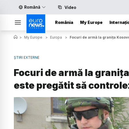
Română
Video
România
My Europe
Internați
>
My Europe
>
Europa
>
Focuri de armă la granița Kosovo
ȘTIRI EXTERNE
Focuri de armă la grani
este pregătit să controle