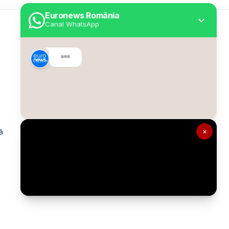
Euronews România
Canal WhatsApp
Utile
Despre Euronews
Declarație accesibilitate
Politica Cookie
Politica de confidențialitate
×
ă
Formular de contact
Transparență în utilizarea AI
Gestionați preferințele