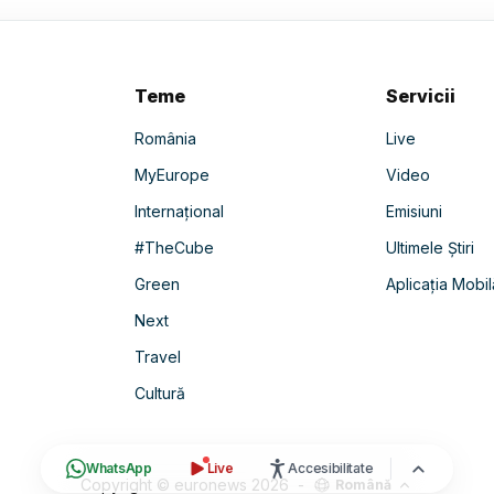
Teme
Servicii
România
Live
MyEurope
Video
Internațional
Emisiuni
#TheCube
Ultimele Știri
Green
Aplicația Mobil
Next
Travel
Cultură
WhatsApp
Live
Accesibilitate
Copyright © euronews
2026
-
Română