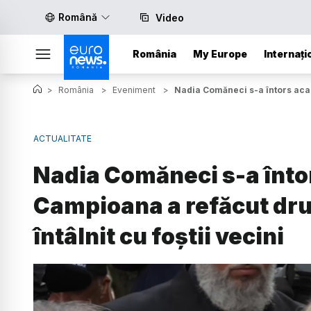
Română
Video
România
My Europe
Internați
>
România
>
Eveniment
>
Nadia Comăneci s-a întors acasă
ACTUALITATE
Nadia Comăneci s-a întor
Campioana a refăcut drum
întâlnit cu foștii vecini