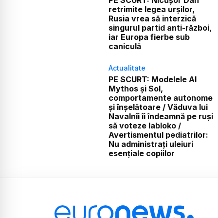
retrimite legea urșilor,
Rusia vrea să interzică
singurul partid anti-război,
iar Europa fierbe sub
caniculă
Actualitate
PE SCURT: Modelele AI
Mythos și Sol,
comportamente autonome
și înșelătoare / Văduva lui
Navalnîi îi îndeamnă pe ruși
să voteze Iabloko /
Avertismentul pediatrilor:
Nu administrați uleiuri
esențiale copiilor