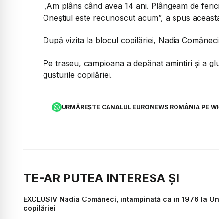
„Am plâns când avea 14 ani. Plângeam de fericir
Oneștiul este recunoscut acum
”, a spus aceast
După vizita la blocul copilăriei, Nadia Comăneci
Pe traseu, campioana a depănat amintiri și a glu
gusturile copilăriei.
URMĂREȘTE CANALUL EURONEWS ROMÂNIA PE W
TE-AR PUTEA INTERESA ȘI
EXCLUSIV Nadia Comăneci, întâmpinată ca în 1976 la Oneș
copilăriei