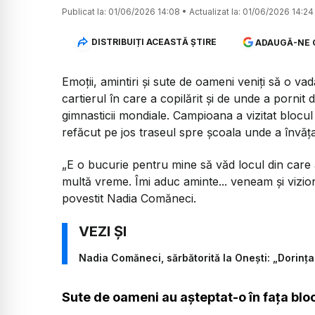
Publicat la:
01/06/2026 14:08
•
Actualizat la:
01/06/2026 14:24
DISTRIBUIȚI ACEASTĂ ȘTIRE
ADAUGĂ-NE 
Emoții, amintiri și sute de oameni veniți să o va
cartierul în care a copilărit și de unde a porni
gimnasticii mondiale. Campioana a vizitat blocul î
refăcut pe jos traseul spre școala unde a învăța
„E o bucurie pentru mine să văd locul din care 
multă vreme. Îmi aduc aminte... veneam și vizio
povestit Nadia Comăneci.
Nadia Comăneci, sărbătorită la Onești: „Dorința
Sute de oameni au așteptat-o în fața bloc