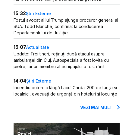
15:32
Știri Externe
Fostul avocat al lui Trump ajunge procuror general al
SUA. Todd Blanche, confirmat la conducerea
Departamentului de Justiție
15:07
Actualitate
Update: Trei tineri, reținuți după atacul asupra
ambulanței din Cluj. Autospeciala a fost lovită cu
pietre, iar un membru al echipajului a fost rănit
14:04
Știri Externe
Incendiu puternic lângă Lacul Garda: 200 de turiști și
localnici, evacuați de urgență din hoteluri și locuințe
VEZI MAI MULT