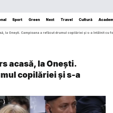
onal
Sport
Green
Next
Travel
Cultură
Academ
, la Onești. Campioana a refăcut drumul copilăriei și s-a întâlnit cu foș
s acasă, la Onești.
ul copilăriei și s-a