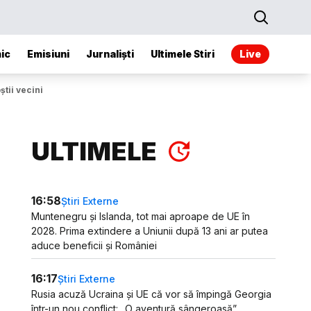
ic
Emisiuni
Jurnaliști
Ultimele Stiri
Live
tii vecini
ULTIMELE
16:58
Știri Externe
Muntenegru și Islanda, tot mai aproape de UE în
2028. Prima extindere a Uniunii după 13 ani ar putea
aduce beneficii și României
16:17
Știri Externe
Rusia acuză Ucraina și UE că vor să împingă Georgia
într-un nou conflict: „O aventură sângeroasă”