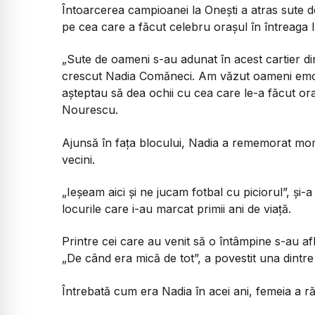
Întoarcerea campioanei la Onești a atras sute de
pe cea care a făcut celebru orașul în întreaga 
„Sute de oameni s-au adunat în acest cartier din 
crescut Nadia Comăneci. Am văzut oameni emoțio
așteptau să dea ochii cu cea care le-a făcut oraș
Nourescu.
Ajunsă în fața blocului, Nadia a rememorat momen
vecini.
„Ieșeam aici și ne jucam fotbal cu piciorul”,
și-a
locurile care i-au marcat primii ani de viață.
Printre cei care au venit să o întâmpine s-au afl
„De când era mică de tot”, a povestit una dintre
Întrebată cum era Nadia în acei ani, femeia a r