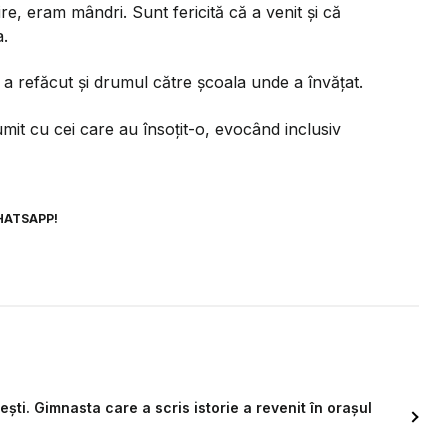
e, eram mândri. Sunt fericită că a venit și că
a.
 a refăcut și drumul către școala unde a învățat.
mit cu cei care au însoțit-o, evocând inclusiv
HATSAPP!
ti. Gimnasta care a scris istorie a revenit în orașul