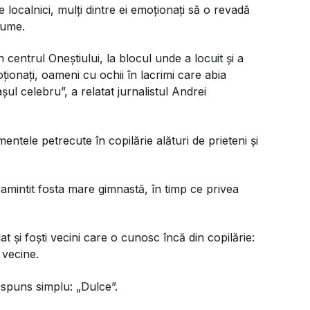
 localnici, mulți dintre ei emoționați să o revadă
lume.
centrul Oneștiului, la blocul unde a locuit și a
nați, oameni cu ochii în lacrimi care abia
ul celebru”, a relatat jurnalistul Andrei
tele petrecute în copilărie alături de prieteni și
 amintit fosta mare gimnastă, în timp ce privea
at și foști vecini care o cunosc încă din copilărie:
 vecine.
ăspuns simplu: „Dulce”.