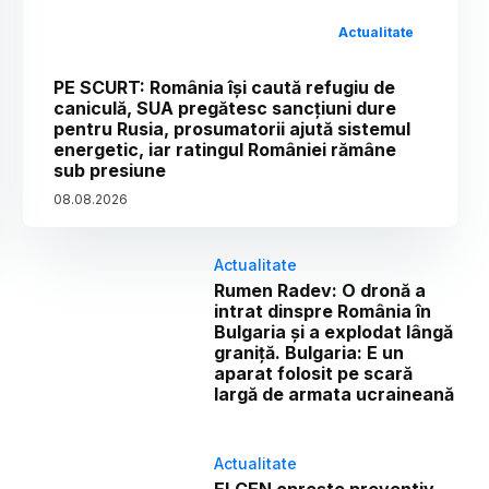
Actualitate
PE SCURT: România își caută refugiu de
caniculă, SUA pregătesc sancțiuni dure
pentru Rusia, prosumatorii ajută sistemul
energetic, iar ratingul României rămâne
sub presiune
08
.
08
.
2026
Actualitate
Rumen Radev: O dronă a
intrat dinspre România în
Bulgaria și a explodat lângă
graniță. Bulgaria: E un
aparat folosit pe scară
largă de armata ucraineană
Actualitate
ELCEN oprește preventiv