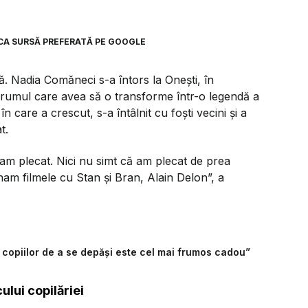
CA SURSĂ PREFERATĂ PE GOOGLE
dă. Nadia Comăneci s-a întors la Onești, în
t drumul care avea să o transforme într-o legendă a
n care a crescut, s-a întâlnit cu foști vecini și a
t.
am plecat. Nici nu simt că am plecat de prea
nam filmele cu Stan și Bran, Alain Delon”, a
 copiilor de a se depăși este cel mai frumos cadou”
ului copilăriei