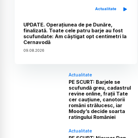
Actualitate
UPDATE. Operațiunea de pe Dunăre,
finalizată. Toate cele patru barje au fost
scufundate: Am câștigat opt centimetri la
Cernavodă
09
.
08
.
2026
Actualitate
PE SCURT: Barjele se
scufundă greu, cadastrul
revine online, frații Tate
cer cauțiune, canotorii
români strălucesc, iar
Moody’s decide soarta
ratingului României
Actualitate
PE SCURT: Nicușor Dan