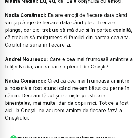
Mama Nadiei:
Eu, eu, da. Ea e obișnuită cu emoții.
Nadia Comăneci:
Ea are emoții de fiecare dată când
vin și plânge de fiecare dată când plec. Trei zile
plânge, dar zic: trebuie să mă duc și în partea cealaltă,
că trebuie să mulțumesc și familiei din partea cealaltă.
Copilul ne sună în fiecare zi.
Andrei Nourescu:
Care e cea mai frumoasă amintire a
fetiței Nadia, aceea care a plecat din Onești?
Nadia Comăneci:
Cred că cea mai frumoasă amintire
a noastră a fost atunci când ne-am bătut cu perne în
cămin. Deci am făcut și noi niște prostioare,
bineînțeles, mai multe, dar de copii mici. Tot ce a fost
aici, la Onești, ne aducem aminte de fiecare fază a
Oneștiului.