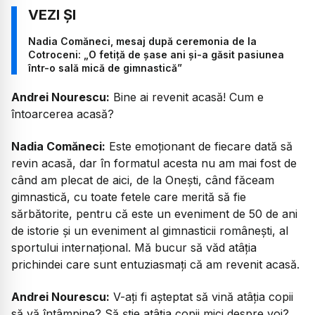
Nadia Comăneci, mesaj după ceremonia de la
Cotroceni: „O fetiță de șase ani și-a găsit pasiunea
într-o sală mică de gimnastică”
Andrei Nourescu:
Bine ai revenit acasă! Cum e
întoarcerea acasă?
Nadia Comăneci:
Este emoționant de fiecare dată să
revin acasă, dar în formatul acesta nu am mai fost de
când am plecat de aici, de la Onești, când făceam
gimnastică, cu toate fetele care merită să fie
sărbătorite, pentru că este un eveniment de 50 de ani
de istorie și un eveniment al gimnasticii românești, al
sportului internațional. Mă bucur să văd atâția
prichindei care sunt entuziasmați că am revenit acasă.
Andrei Nourescu:
V-ați fi așteptat să vină atâția copii
să vă întâmpine? Să știe atâția copii mici despre voi?