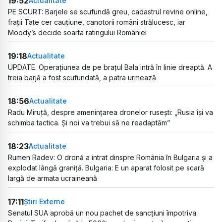
19:52
Actualitate
PE SCURT: Barjele se scufundă greu, cadastrul revine online,
frații Tate cer cauțiune, canotorii români strălucesc, iar
Moody’s decide soarta ratingului României
19:18
Actualitate
UPDATE. Operațiunea de pe brațul Bala intră în linie dreaptă. A
treia barjă a fost scufundată, a patra urmează
18:56
Actualitate
Radu Miruță, despre amenințarea dronelor rusești: „Rusia își va
schimba tactica. Și noi va trebui să ne readaptăm”
18:23
Actualitate
Rumen Radev: O dronă a intrat dinspre România în Bulgaria și a
explodat lângă graniță. Bulgaria: E un aparat folosit pe scară
largă de armata ucraineană
17:11
Știri Externe
Senatul SUA aprobă un nou pachet de sancțiuni împotriva