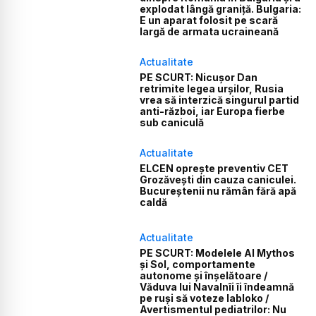
explodat lângă graniță. Bulgaria:
E un aparat folosit pe scară
largă de armata ucraineană
Actualitate
PE SCURT: Nicușor Dan
retrimite legea urșilor, Rusia
vrea să interzică singurul partid
anti-război, iar Europa fierbe
sub caniculă
Actualitate
ELCEN oprește preventiv CET
Grozăvești din cauza caniculei.
Bucureștenii nu rămân fără apă
caldă
Actualitate
PE SCURT: Modelele AI Mythos
și Sol, comportamente
autonome și înșelătoare /
Văduva lui Navalnîi îi îndeamnă
pe ruși să voteze Iabloko /
Avertismentul pediatrilor: Nu