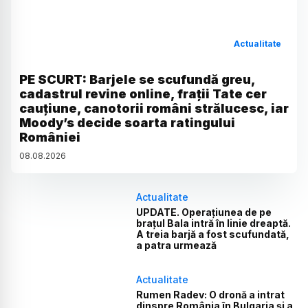
Actualitate
PE SCURT: Barjele se scufundă greu,
cadastrul revine online, frații Tate cer
cauțiune, canotorii români strălucesc, iar
Moody’s decide soarta ratingului
României
08
.
08
.
2026
Actualitate
UPDATE. Operațiunea de pe
brațul Bala intră în linie dreaptă.
A treia barjă a fost scufundată,
a patra urmează
Actualitate
Rumen Radev: O dronă a intrat
dinspre România în Bulgaria și a