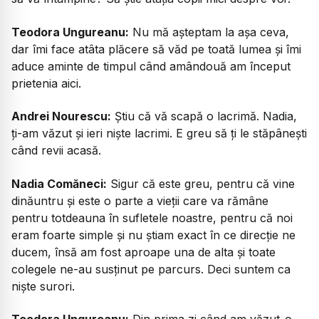
Teodora Ungureanu:
Nu mă așteptam la așa ceva,
dar îmi face atâta plăcere să văd pe toată lumea și îmi
aduce aminte de timpul când amândouă am început
prietenia aici.
Andrei Nourescu:
Știu că vă scapă o lacrimă. Nadia,
ți-am văzut și ieri niște lacrimi. E greu să ți le stăpânești
când revii acasă.
Nadia Comăneci:
Sigur că este greu, pentru că vine
dinăuntru și este o parte a vieții care va rămâne
pentru totdeauna în sufletele noastre, pentru că noi
eram foarte simple și nu știam exact în ce direcție ne
ducem, însă am fost aproape una de alta și toate
colegele ne-au susținut pe parcurs. Deci suntem ca
niște surori.
Teodora Ungureanu:
Din prima zi când am văzut-o