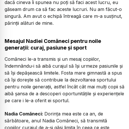
dacă cineva îi spunea nu poți să faci acest lucru, eu
găseam drum ca să fac aceste lucruri. Nu am făcut-o
singură. Am avut o echipă întreagă care m-a susținut,
părinții alături de mine.
Mesajul Nadiei Comăneci pentru noile
generații: curaj, pasiune și sport
Comăneci le-a transmis și un mesaj copiilor,
îndemnându-i să aibă curajul să își urmeze pasiunile și
să își depășească limitele. Fosta mare gimnastă a spus
că își dorește să contribuie la dezvoltarea sportului
pentru noile generații, astfel încât cât mai mulți copii să
aibă șansa de a descoperi oportunitățile și experiențele
pe care i le-a oferit ei sportul.
Nadia Comăneci:
Dorința mea este ca an, de
sărbătoare, anul Nadia Comăneci, să transmită
copiilor curajul de a-și găsi limita în ceea ce este