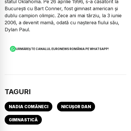
statul Oklahoma. Pe 26 aprilie 1996, s-a căsătorit la
București cu Bart Conner, fost gimnast american și
dublu campion olimpic. Zece ani mai târziu, la 3 iunie
2006, a devenit mamă, odată cu nașterea fiului său,
Dylan Paul.
URMĂREȘTE CANALUL EURONEWS ROMÂNIA PE WHATSAPP!
TAGURI
NADIA COMĂNECI
NICUȘOR DAN
GIMNASTICĂ