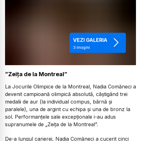
VEZI GALERIA
3
imagini
”Zeița de la Montreal”
La Jocurile Olimpice de la Montreal, Nadia Comăneci a
devenit campioană olimpică absolută, câștigând trei
medalii de aur (la individual compus, bârnă și
paralele), una de argint cu echipa și una de bronz la
sol. Performanțele sale excepționale i-au adus
supranumele de „Zeița de la Montreal”.
De-a lungul carierei, Nadia Comăneci a cucerit cinci