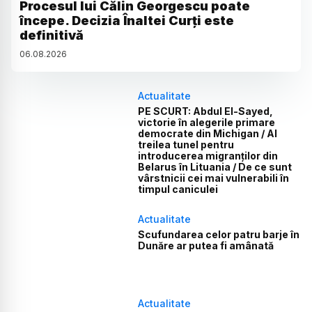
Procesul lui Călin Georgescu poate
începe. Decizia Înaltei Curți este
definitivă
06
.
08
.
2026
Actualitate
PE SCURT: Abdul El-Sayed,
victorie în alegerile primare
democrate din Michigan / Al
treilea tunel pentru
introducerea migranților din
Belarus în Lituania / De ce sunt
vârstnicii cei mai vulnerabili în
timpul caniculei
Actualitate
Scufundarea celor patru barje în
Dunăre ar putea fi amânată
Actualitate