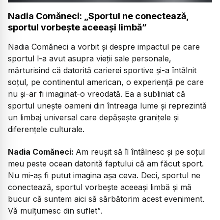
Nadia Comăneci: „Sportul ne conectează,
sportul vorbește aceeași limbă”
Nadia Comăneci a vorbit și despre impactul pe care
sportul l-a avut asupra vieții sale personale,
mărturisind că datorită carierei sportive și-a întâlnit
soțul, pe continentul american, o experiență pe care
nu și-ar fi imaginat-o vreodată. Ea a subliniat că
sportul unește oameni din întreaga lume și reprezintă
un limbaj universal care depășește granițele și
diferențele culturale.
Nadia Comăneci:
Am reușit să îl întâlnesc și pe soțul
meu peste ocean datorită faptului că am făcut sport.
Nu mi-aș fi putut imagina așa ceva. Deci, sportul ne
conectează, sportul vorbește aceeași limbă și mă
bucur că suntem aici să sărbătorim acest eveniment.
Vă mulțumesc din suflet”
.