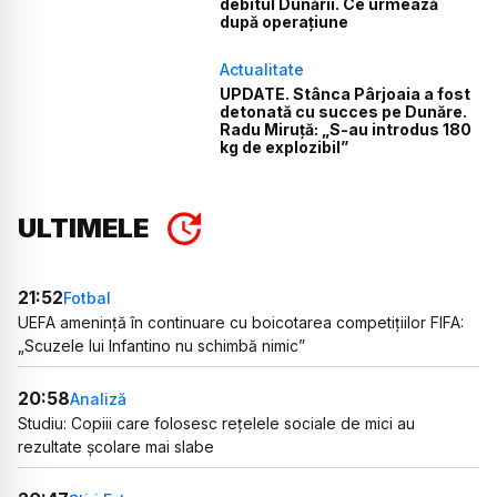
debitul Dunării. Ce urmează
după operațiune
Actualitate
UPDATE. Stânca Pârjoaia a fost
detonată cu succes pe Dunăre.
Radu Miruță: „S-au introdus 180
kg de explozibil”
ULTIMELE
21:52
Fotbal
UEFA amenință în continuare cu boicotarea competițiilor FIFA:
„Scuzele lui Infantino nu schimbă nimic”
20:58
Analiză
Studiu: Copiii care folosesc rețelele sociale de mici au
rezultate școlare mai slabe