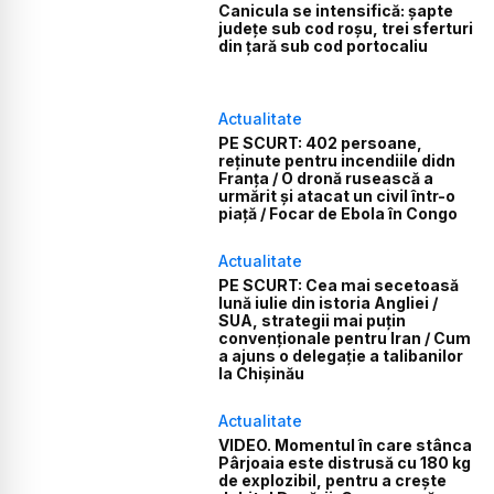
Canicula se intensifică: șapte
județe sub cod roșu, trei sferturi
din țară sub cod portocaliu
Actualitate
PE SCURT: 402 persoane,
reținute pentru incendiile didn
Franța / O dronă rusească a
urmărit și atacat un civil într-o
piață / Focar de Ebola în Congo
Actualitate
PE SCURT: Cea mai secetoasă
lună iulie din istoria Angliei /
SUA, strategii mai puțin
convenționale pentru Iran / Cum
a ajuns o delegație a talibanilor
la Chișinău
Actualitate
VIDEO. Momentul în care stânca
Pârjoaia este distrusă cu 180 kg
de explozibil, pentru a crește