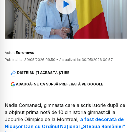
Watch
Autor:
Euronews
Publicat la:
30/05/2026 09:50
•
Actualizat la:
30/05/2026 09:57
DISTRIBUIȚI ACEASTĂ ȘTIRE
ADAUGĂ-NE CA SURSĂ PREFERATĂ PE GOOGLE
Nadia Comăneci, gimnasta care a scris istorie după ce
a obținut prima notă de 10 din istoria gimnasticii la
Jocurile Olimpice de la Montreal,
a fost decorată de
Nicușor Dan cu Ordinul Național „Steaua României”