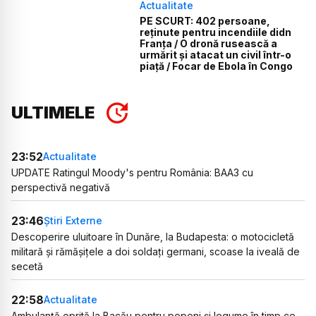
Actualitate
PE SCURT: 402 persoane,
reținute pentru incendiile didn
Franța / O dronă rusească a
urmărit și atacat un civil într-o
piață / Focar de Ebola în Congo
ULTIMELE
23:52
Actualitate
UPDATE Ratingul Moody's pentru România: BAA3 cu
perspectivă negativă
23:46
Știri Externe
Descoperire uluitoare în Dunăre, la Budapesta: o motocicletă
militară și rămășițele a doi soldați germani, scoase la iveală de
secetă
22:58
Actualitate
Ambulanță oprită la Bacău pentru pepeni și legume în timp ce