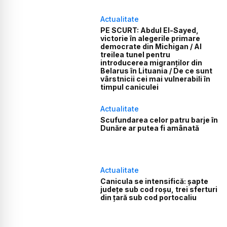
Actualitate
PE SCURT: Abdul El-Sayed,
victorie în alegerile primare
democrate din Michigan / Al
treilea tunel pentru
introducerea migranților din
Belarus în Lituania / De ce sunt
vârstnicii cei mai vulnerabili în
timpul caniculei
Actualitate
Scufundarea celor patru barje în
Dunăre ar putea fi amânată
Actualitate
Canicula se intensifică: șapte
județe sub cod roșu, trei sferturi
din țară sub cod portocaliu