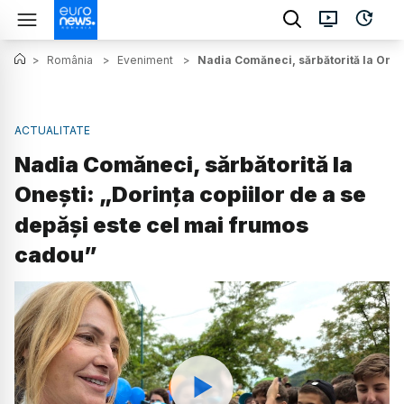
>
România
>
Eveniment
>
Nadia Comăneci, sărbătorită la Oneșt
ACTUALITATE
Nadia Comăneci, sărbătorită la
Onești: „Dorința copiilor de a se
depăși este cel mai frumos
cadou”