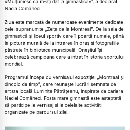
«Mulțumesc că m-ați dat la gimnastică»
”, a declarat
Nadia Comăneci.
Ziua este marcată de numeroase evenimente dedicate
celei supranumite
„Zeița de la Montreal”
. De la sala de
gimnastică și liceul sportiv care îi poartă numele, până
la pictura murală de la intrarea în oraș și fotografiile
păstrate în biblioteca municipală, Oneștiul își
celebrează campioana care a intrat în istoria sportului
mondial.
Programul începe cu vernisajul expoziției
„Montreal și
dincolo de timp”
, care reunește lucrări semnate de
artista locală Luminița Pătrățeanu, inspirate de cariera
Nadiei Comăneci. Fosta mare gimnastă este așteptată
să participe la vernisaj și la celelalte activități
organizate pe parcursul zilei.