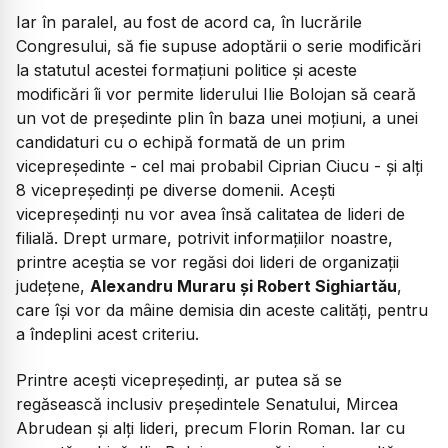
Iar în paralel, au fost de acord ca, în lucrările
Congresului, să fie supuse adoptării o serie modificări
la statutul acestei formațiuni politice și aceste
modificări îi vor permite liderului Ilie Bolojan să ceară
un vot de președinte plin în baza unei moțiuni, a unei
candidaturi cu o echipă formată de un prim
vicepreședinte - cel mai probabil Ciprian Ciucu - și alți
8 vicepreședinți pe diverse domenii. Acești
vicepreședinți nu vor avea însă calitatea de lideri de
filială. Drept urmare, potrivit informațiilor noastre,
printre aceștia se vor regăsi doi lideri de organizații
județene,
Alexandru Muraru și Robert Sighiartău
,
care își vor da mâine demisia din aceste calități, pentru
a îndeplini acest criteriu.
Printre acești vicepreședinți, ar putea să se
regăsească inclusiv președintele Senatului, Mircea
Abrudean și alți lideri, precum Florin Roman. Iar cu