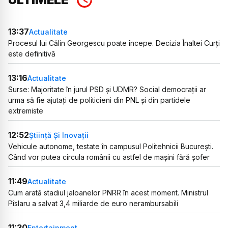
13:37
Actualitate
Procesul lui Călin Georgescu poate începe. Decizia Înaltei Curți
este definitivă
13:16
Actualitate
Surse: Majoritate în jurul PSD și UDMR? Social democrații ar
urma să fie ajutați de politicieni din PNL și din partidele
extremiste
12:52
Știință Și Inovații
Vehicule autonome, testate în campusul Politehnicii București.
Când vor putea circula românii cu astfel de mașini fără șofer
11:49
Actualitate
Cum arată stadiul jaloanelor PNRR în acest moment. Ministrul
Pîslaru a salvat 3,4 miliarde de euro nerambursabili
11:30
Entertainment