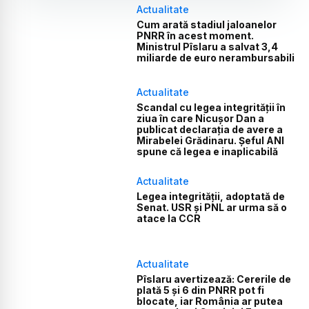
Actualitate
Cum arată stadiul jaloanelor
PNRR în acest moment.
Ministrul Pîslaru a salvat 3,4
miliarde de euro nerambursabili
Actualitate
Scandal cu legea integrității în
ziua în care Nicușor Dan a
publicat declarația de avere a
Mirabelei Grădinaru. Șeful ANI
spune că legea e inaplicabilă
Actualitate
Legea integrității, adoptată de
Senat. USR și PNL ar urma să o
atace la CCR
Actualitate
Pîslaru avertizează: Cererile de
plată 5 și 6 din PNRR pot fi
blocate, iar România ar putea