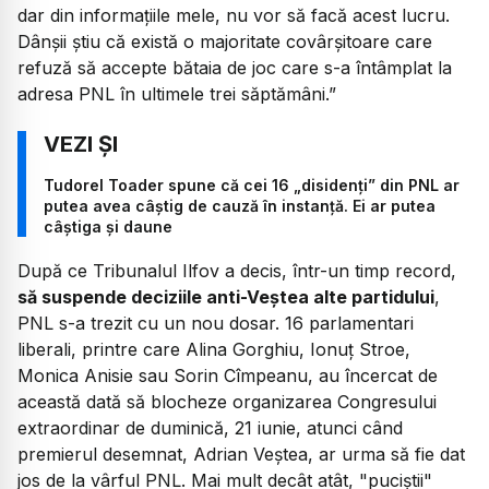
dar din informațiile mele, nu vor să facă acest lucru.
Dânșii știu că există o majoritate covârșitoare care
refuză să accepte bătaia de joc care s-a întâmplat la
adresa PNL în ultimele trei săptămâni.”
Tudorel Toader spune că cei 16 „disidenți” din PNL ar
putea avea câștig de cauză în instanță. Ei ar putea
câștiga și daune
După ce Tribunalul Ilfov a decis, într-un timp record,
să suspende deciziile anti-Veștea alte partidului
,
PNL s-a trezit cu un nou dosar. 16 parlamentari
liberali, printre care Alina Gorghiu, Ionuț Stroe,
Monica Anisie sau Sorin Cîmpeanu, au încercat de
această dată să blocheze organizarea Congresului
extraordinar de duminică, 21 iunie, atunci când
premierul desemnat, Adrian Veștea, ar urma să fie dat
jos de la vârful PNL. Mai mult decât atât, "puciștii"