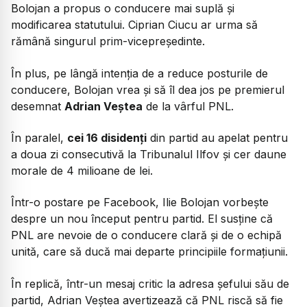
Bolojan a propus o conducere mai suplă și
modificarea statutului. Ciprian Ciucu ar urma să
rămână singurul prim-vicepreședinte.
În plus, pe lângă intenția de a reduce posturile de
conducere, Bolojan vrea și să îl dea jos pe premierul
desemnat
Adrian Veștea
de la vârful PNL.
În paralel,
cei 16 disidenți
din partid au apelat pentru
a doua zi consecutivă la Tribunalul Ilfov și cer daune
morale de 4 milioane de lei.
Într-o postare pe Facebook, Ilie Bolojan vorbește
despre un nou început pentru partid. El susține că
PNL are nevoie de o conducere clară și de o echipă
unită, care să ducă mai departe principiile formațiunii.
În replică, într-un mesaj critic la adresa șefului său de
partid, Adrian Veștea avertizează că PNL riscă să fie