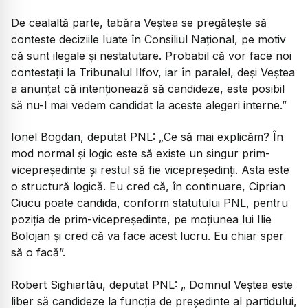
De cealaltă parte, tabăra Veștea se pregătește să
conteste deciziile luate în Consiliul Național, pe motiv
că sunt ilegale și nestatutare. Probabil că vor face noi
contestații la Tribunalul Ilfov, iar în paralel, deși Veștea
a anunțat că intenționează să candideze, este posibil
să nu-l mai vedem candidat la aceste alegeri interne.”
Ionel Bogdan, deputat PNL:
„Ce să mai explicăm? În
mod normal şi logic este să existe un singur prim-
vicepreşedinte şi restul să fie vicepreşedinţi. Asta este
o structură logică. Eu cred că, în continuare, Ciprian
Ciucu poate candida, conform statutului PNL, pentru
poziţia de prim-vicepreşedinte, pe moţiunea lui Ilie
Bolojan şi cred că va face acest lucru. Eu chiar sper
să o facă”.
Robert Sighiartău, deputat PNL:
„ Domnul Veștea este
liber să candideze la funcția de președinte al partidului,