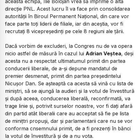
această echipă, Ilie Bolojan vrea să imprime o altă
direcție PNL. Acest lucru îl va face prin consolidarea
autorității în Biroul Permanent Național, din care vor
face parte toți liderii de filiale, iar din aceștia, vor fi
recrutați 8 vicepreședinți pe cele 8 regiuni ale țării.
Dacă vorbim de excluderi, la Congres nu de va opera
nicio astfel de măsură în cazul lui
Adrian Veștea
, deși
acesta nu a respectat ultimatumul primit din partea
conducerii liberale, de a-și depune mandatul de
premier desmenat, primit din partea președintelui
Nicușor Dan. Se așteaptă ca acesta să vină cu lista de
miniștri, să se ajungă la audieri și la votul de învestitură
și după aceea, conducerea liberală, reconfirmată, va
trage linie și, potrivit surselor noastre, vor fi dați afară
din partid atât liberalii care au acceptat să fie pe lista
de minițtri propuși, dar și parlamentarii care nu se vor
conforma cnsemnului primit, de a fi prezenți în bănci
la votul de învestitură și de a nu vota.