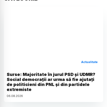
Actualitate
Surse: Majoritate în jurul PSD și UDMR?
Social democrații ar urma să fie ajutați
de politicieni din PNL și din partidele
extremiste
06
.
08
.
2026