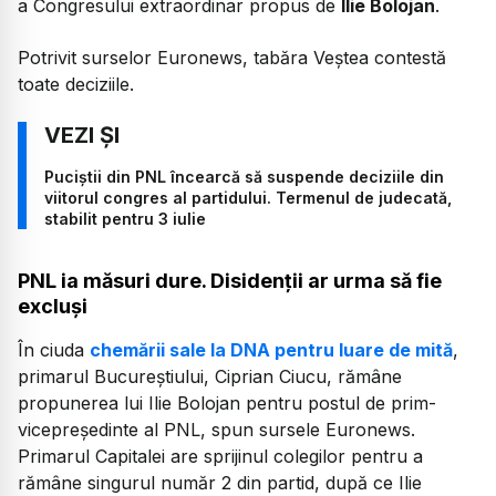
a Congresului extraordinar propus de
Ilie Bolojan
.
Potrivit surselor Euronews, tabăra Veștea contestă
toate deciziile.
Puciștii din PNL încearcă să suspende deciziile din
viitorul congres al partidului. Termenul de judecată,
stabilit pentru 3 iulie
PNL ia măsuri dure. Disidenții ar urma să fie
excluși
În ciuda
chemării sale la DNA pentru luare de mită
,
primarul Bucureștiului, Ciprian Ciucu, rămâne
propunerea lui Ilie Bolojan pentru postul de prim-
vicepreședinte al PNL, spun sursele Euronews.
Primarul Capitalei are sprijinul colegilor pentru a
rămâne singurul număr 2 din partid, după ce Ilie