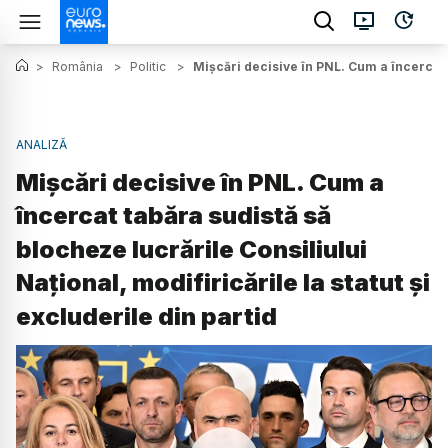
>
România
>
Politic
>
Mișcări decisive în PNL. Cum a încercat t
ANALIZĂ
Mișcări decisive în PNL. Cum a
încercat tabăra sudistă să
blocheze lucrările Consiliului
Național, modifiricările la statut și
excluderile din partid