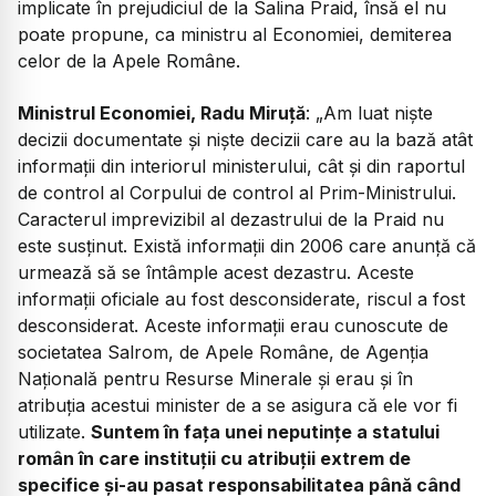
implicate în prejudiciul de la Salina Praid, însă el nu
poate propune, ca ministru al Economiei, demiterea
celor de la Apele Române.
Ministrul Economiei, Radu Miruță
: „Am luat niște
decizii documentate și niște decizii care au la bază atât
informații din interiorul ministerului, cât și din raportul
de control al Corpului de control al Prim-Ministrului.
Caracterul imprevizibil al dezastrului de la Praid nu
este susținut. Există informații din 2006 care anunță că
urmează să se întâmple acest dezastru. Aceste
informații oficiale au fost desconsiderate, riscul a fost
desconsiderat. Aceste informații erau cunoscute de
societatea Salrom, de Apele Române, de Agenția
Națională pentru Resurse Minerale și erau și în
atribuția acestui minister de a se asigura că ele vor fi
utilizate.
Suntem în fața unei neputințe a statului
român în care instituții cu atribuții extrem de
specifice și-au pasat responsabilitatea până când