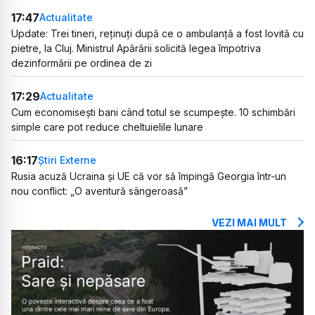
17:47
Actualitate
Update: Trei tineri, reținuți după ce o ambulanță a fost lovită cu
pietre, la Cluj. Ministrul Apărării solicită legea împotriva
dezinformării pe ordinea de zi
17:29
Actualitate
Cum economisești bani când totul se scumpește. 10 schimbări
simple care pot reduce cheltuielile lunare
16:17
Știri Externe
Rusia acuză Ucraina și UE că vor să împingă Georgia într-un
nou conflict: „O aventură sângeroasă”
VEZI MAI MULT