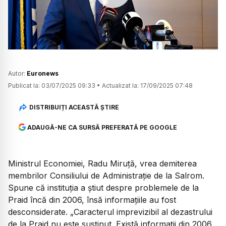
Watch
Autor:
Euronews
Publicat la:
03/07/2025 09:33
•
Actualizat la:
17/09/2025 07:48
DISTRIBUIȚI ACEASTĂ ȘTIRE
ADAUGĂ-NE CA SURSĂ PREFERATĂ PE GOOGLE
Ministrul Economiei, Radu Miruță, vrea demiterea
membrilor Consiliului de Administrație de la Salrom.
Spune că instituția a știut despre problemele de la
Praid încă din 2006, însă informațiile au fost
desconsiderate. „Caracterul imprevizibil al dezastrului
de la Praid nu este susținut. Există informații din 2006