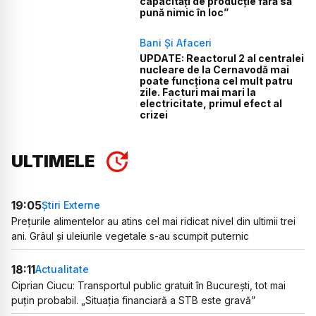
capacități de producție fără să
pună nimic în loc”
Bani Și Afaceri
UPDATE: Reactorul 2 al centralei
nucleare de la Cernavodă mai
poate funcționa cel mult patru
zile. Facturi mai mari la
electricitate, primul efect al
crizei
ULTIMELE
19:05
Știri Externe
Prețurile alimentelor au atins cel mai ridicat nivel din ultimii trei
ani. Grâul și uleiurile vegetale s-au scumpit puternic
18:11
Actualitate
Ciprian Ciucu: Transportul public gratuit în București, tot mai
puțin probabil. „Situația financiară a STB este gravă”