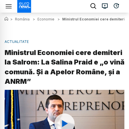
>
România
>
Economie
>
Ministrul Economiei cere demiteri l
ACTUALITATE
Ministrul Economiei cere demiteri
la Salrom: La Salina Praid e „o vină
comună. Și a Apelor Române, și a
ANRM”