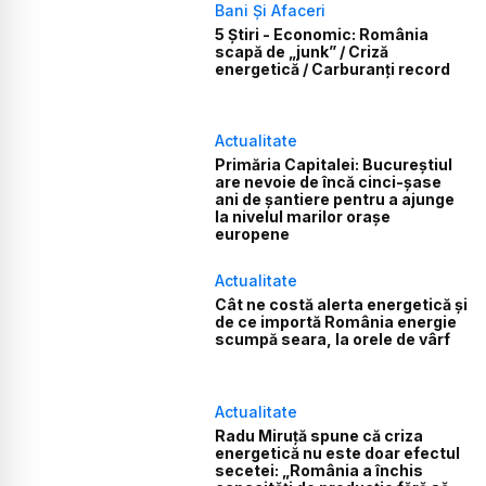
Bani Și Afaceri
5 Știri - Economic: România
scapă de „junk” / Criză
energetică / Carburanți record
Actualitate
Primăria Capitalei: Bucureștiul
are nevoie de încă cinci-șase
ani de șantiere pentru a ajunge
la nivelul marilor orașe
europene
Actualitate
Cât ne costă alerta energetică și
de ce importă România energie
scumpă seara, la orele de vârf
Actualitate
Radu Miruță spune că criza
energetică nu este doar efectul
secetei: „România a închis