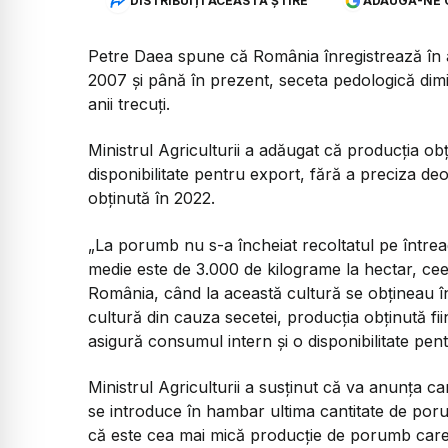
DISTRIBUIȚI ACEASTĂ ȘTIRE
ADAUGĂ-NE 
Petre Daea spune că România înregistrează în 
2007 şi până în prezent, seceta pedologică di
anii trecuţi.
Ministrul Agriculturii a adăugat că producţia ob
disponibilitate pentru export, fără a preciza 
obţinută în 2022.
„La porumb nu s-a încheiat recoltatul pe între
medie este de 3.000 de kilograme la hectar, ce
România, când la această cultură se obţineau înt
cultură din cauza secetei, producţia obţinută fi
asigură consumul intern şi o disponibilitate pen
Ministrul Agriculturii a susţinut că va anunţa c
se introduce în hambar ultima cantitate de poru
că este cea mai mică producţie de porumb care s