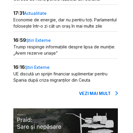
17:31
Actualitate
Economie de energie, dar nu pentru toți. Parlamentul
folosește într-o zi cât un oraș în mai multe zile
16:59
Știri Externe
Trump respinge informațiile despre lipsa de muniție:
„Avem rezerve uriașe”
16:16
Știri Externe
UE discută un sprijin financiar suplimentar pentru
Spania după criza migranților din Ceuta
VEZI MAI MULT