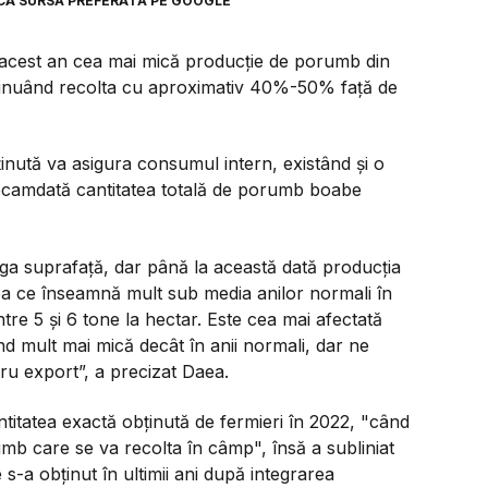
CA SURSĂ PREFERATĂ PE GOOGLE
acest an cea mai mică producţie de porumb din
minuând recolta cu aproximativ 40%-50% faţă de
ţinută va asigura consumul intern, existând şi o
deocamdată cantitatea totală de porumb boabe
aga suprafaţă, dar până la această dată producţia
ea ce înseamnă mult sub media anilor normali în
re 5 şi 6 tone la hectar. Este cea mai afectată
ind mult mai mică decât în anii normali, dar ne
tru export”, a precizat Daea.
antitatea exactă obţinută de fermieri în 2022, "când
mb care se va recolta în câmp", însă a subliniat
-a obţinut în ultimii ani după integrarea