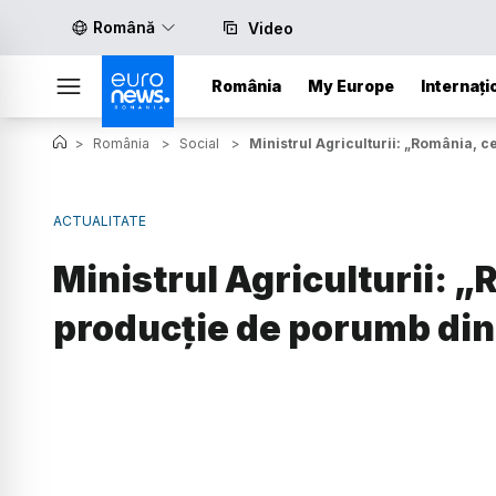
Română
Video
România
My Europe
Internați
>
România
>
Social
>
Ministrul Agriculturii: „România, c
ACTUALITATE
Ministrul Agriculturii: 
producţie de porumb din 