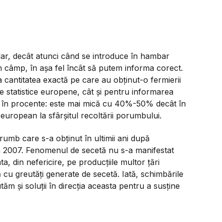
lar, decât atunci când se introduce în hambar
n câmp, în aşa fel încât să putem informa corect.
 cantitatea exactă pe care au obţinut-o fermierii
e statistice europene, cât şi pentru informarea
ne în procente: este mai mică cu 40%-50% decât în
european la sfârşitul recoltării porumbului.
rumb care s-a obţinut în ultimii ani după
n 2007. Fenomenul de secetă nu s-a manifestat
, din nefericire, pe producţiile multor ţări
cu greutăţi generate de secetă. Iată, schimbările
tăm şi soluţii în direcţia aceasta pentru a susţine