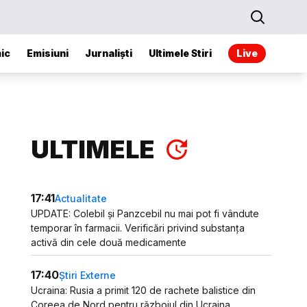
ic
Emisiuni
Jurnaliști
Ultimele Stiri
Live
ULTIMELE
17:41
Actualitate
UPDATE: Colebil și Panzcebil nu mai pot fi vândute
temporar în farmacii. Verificări privind substanța
activă din cele două medicamente
17:40
Știri Externe
Ucraina: Rusia a primit 120 de rachete balistice din
Coreea de Nord pentru războiul din Ucraina