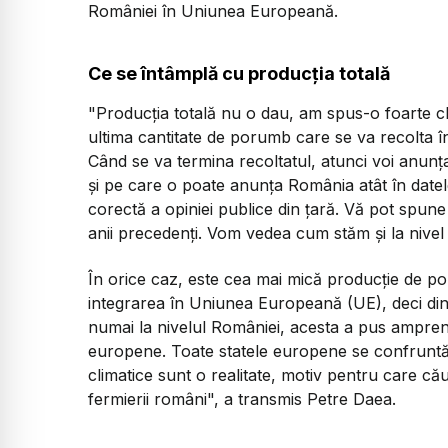
României în Uniunea Europeană.
Ce se întâmplă cu producția totală
"Producţia totală nu o dau, am spus-o foarte c
ultima cantitate de porumb care se va recolta î
Când se va termina recoltatul, atunci voi anunţa
şi pe care o poate anunţa România atât în datel
corectă a opiniei publice din ţară. Vă pot spu
anii precedenţi. Vom vedea cum stăm şi la nivel 
În orice caz, este cea mai mică producţie de po
integrarea în Uniunea Europeană (UE), deci di
numai la nivelul României, acesta a pus amprenta
europene. Toate statele europene se confruntă 
climatice sunt o realitate, motiv pentru care cău
fermierii români", a transmis Petre Daea.