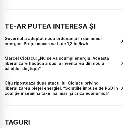
TE-AR PUTEA INTERESA ȘI
Guvernul a adoptat noua ordonanță în domeniul
energiei. Prețul maxim va fi de 1,3 lei/kwh
Marcel Ciolacu: „Nu se va scumpi energia. Această
liberalizare haotică a dus la inventarea din nou a
băieților deștepți”
Cîțu ripostează după atacul lui Ciolacu privind
liberalizarea pieței energiei. ”Soluțiile impuse de PSD în
coaliție înseamnă taxe mai mari și criză economică”
TAGURI