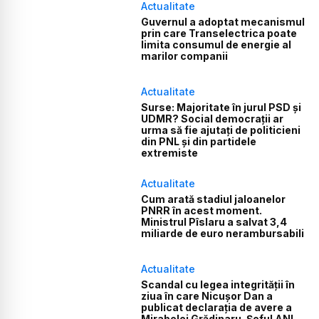
Actualitate
Guvernul a adoptat mecanismul
prin care Transelectrica poate
limita consumul de energie al
marilor companii
Actualitate
Surse: Majoritate în jurul PSD și
UDMR? Social democrații ar
urma să fie ajutați de politicieni
din PNL și din partidele
extremiste
Actualitate
Cum arată stadiul jaloanelor
PNRR în acest moment.
Ministrul Pîslaru a salvat 3,4
miliarde de euro nerambursabili
Actualitate
Scandal cu legea integrității în
ziua în care Nicușor Dan a
publicat declarația de avere a
Mirabelei Grădinaru. Șeful ANI