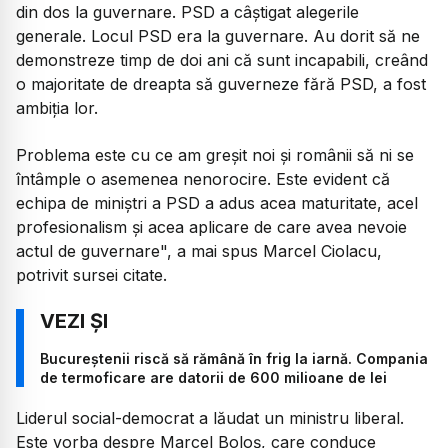
din dos la guvernare. PSD a câştigat alegerile
generale. Locul PSD era la guvernare. Au dorit să ne
demonstreze timp de doi ani că sunt incapabili, creând
o majoritate de dreapta să guverneze fără PSD, a fost
ambiţia lor.
Problema este cu ce am greşit noi şi românii să ni se
întâmple o asemenea nenorocire. Este evident că
echipa de miniştri a PSD a adus acea maturitate, acel
profesionalism şi acea aplicare de care avea nevoie
actul de guvernare", a mai spus Marcel Ciolacu,
potrivit sursei citate.
Bucureștenii riscă să rămână în frig la iarnă. Compania
de termoficare are datorii de 600 milioane de lei
Liderul social-democrat a lăudat un ministru liberal.
Este vorba despre Marcel Boloș, care conduce