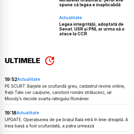
spune că legea e inaplicabilă
Actualitate
Legea integrității, adoptată de
Senat. USR și PNL ar urma să o
atace la CCR
ULTIMELE
19:52
Actualitate
PE SCURT: Barjele se scufundă greu, cadastrul revine online,
frații Tate cer cauțiune, canotorii români strălucesc, iar
Moody’s decide soarta ratingului României
19:18
Actualitate
UPDATE. Operațiunea de pe brațul Bala intră în linie dreaptă. A
treia barjă a fost scufundată, a patra urmează