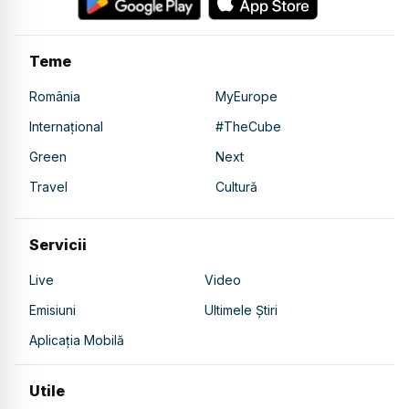
Teme
România
MyEurope
Internațional
#TheCube
Green
Next
Travel
Cultură
Servicii
Live
Video
Emisiuni
Ultimele Știri
Aplicația Mobilă
Utile