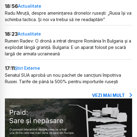
18:56
Actualitate
Radu Miruță, despre amenințarea dronelor rusești: „Rusia își va
schimba tactica. Și noi va trebui să ne readaptăm”
18:23
Actualitate
Rumen Radev: O dronă a intrat dinspre România în Bulgaria și a
explodat lângă graniță. Bulgaria: E un aparat folosit pe scară
largă de armata ucraineană
17:11
Știri Externe
Senatul SUA aprobă un nou pachet de sancțiuni împotriva
Rusiei. Tarife de până la 500% pentru importurile rusești
VEZI MAI MULT