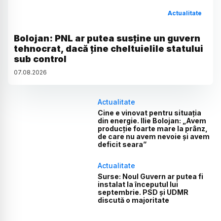
Actualitate
Bolojan: PNL ar putea susține un guvern
tehnocrat, dacă ține cheltuielile statului
sub control
07
.
08
.
2026
Actualitate
Cine e vinovat pentru situația
din energie. Ilie Bolojan: „Avem
producție foarte mare la prânz,
de care nu avem nevoie și avem
deficit seara”
Actualitate
Surse: Noul Guvern ar putea fi
instalat la începutul lui
septembrie. PSD și UDMR
discută o majoritate