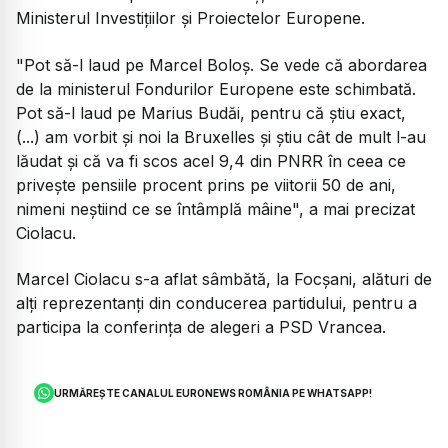
Ministerul Investiţiilor şi Proiectelor Europene.
"Pot să-l laud pe Marcel Boloş. Se vede că abordarea
de la ministerul Fondurilor Europene este schimbată.
Pot să-l laud pe Marius Budăi, pentru că ştiu exact,
(...) am vorbit şi noi la Bruxelles şi ştiu cât de mult l-au
lăudat şi că va fi scos acel 9,4 din PNRR în ceea ce
priveşte pensiile procent prins pe viitorii 50 de ani,
nimeni neştiind ce se întâmplă mâine", a mai precizat
Ciolacu.
Marcel Ciolacu s-a aflat sâmbătă, la Focşani, alături de
alţi reprezentanţi din conducerea partidului, pentru a
participa la conferinţa de alegeri a PSD Vrancea.
URMĂREȘTE CANALUL EURONEWS ROMÂNIA PE WHATSAPP!