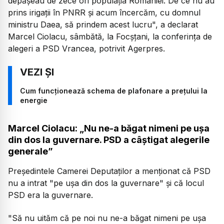
depăşeau de zece ori populaţia României. De ce nu au
prins irigaţii în PNRR şi acum încercăm, cu domnul
ministru Daea, să prindem acest lucru", a declarat
Marcel Ciolacu, sâmbătă, la Focșțani, la conferinţa de
alegeri a PSD Vrancea, potrivit Agerpres.
Cum funcționează schema de plafonare a prețului la
energie
Marcel Ciolacu: „Nu ne-a băgat nimeni pe uşa
din dos la guvernare. PSD a câştigat alegerile
generale”
Președintele Camerei Deputaților a menționat că PSD
nu a intrat "pe uşa din dos la guvernare" şi că locul
PSD era la guvernare.
"Să nu uităm că pe noi nu ne-a băgat nimeni pe uşa