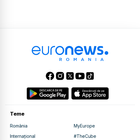
Teme
România
MyEurope
Internațional
#TheCube