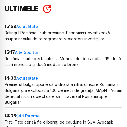
ULTIMELE
15:59
Actualitate
Ratingul României, sub presiune. Economiștii avertizează
asupra riscului de retrogradare și pierderii investițiilor
15:17
Alte Sporturi
România, start spectaculos la Mondialele de canotaj U19: două
titluri mondiale și două medalii de bronz
14:36
Actualitate
Premierul bulgar spune că o dronă a intrat dinspre România în
Bulgaria și a explodat la 100 de metri de graniță. MApN: „Nu am
detectat niciun obiect care să fi traversat România spre
Bulgaria”
14:33
Știri Externe
Frații Tate cer să fie eliberați pe cauțiune în SUA. Avocații: