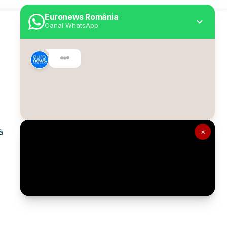
Euronews România
Canal WhatsApp
Utile
Despre Euronews
Declarație accesibilitate
Politica Cookie
Politica de confidențialitate
×
ă
Formular de contact
Transparență în utilizarea AI
Gestionați preferințele