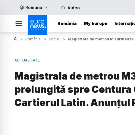
Română
Video
România
My Europe
Internați
>
România
>
Social
>
Magistrala de metrou M3 urmează să 
ACTUALITATE
Magistrala de metrou M3
prelungită spre Centura C
Cartierul Latin. Anunțul 