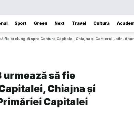
onal
Sport
Green
Next
Travel
Cultură
Academ
fie prelungită spre Centura Capitalei, Chiajna și Cartierul Latin. Anun
 urmează să fie
apitalei, Chiajna și
Primăriei Capitalei