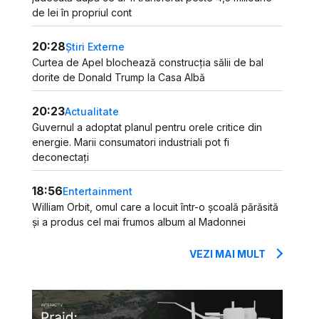
de lei în propriul cont
20:28
Știri Externe
Curtea de Apel blochează construcția sălii de bal
dorite de Donald Trump la Casa Albă
20:23
Actualitate
Guvernul a adoptat planul pentru orele critice din
energie. Marii consumatori industriali pot fi
deconectați
18:56
Entertainment
William Orbit, omul care a locuit într-o școală părăsită
și a produs cel mai frumos album al Madonnei
VEZI MAI MULT