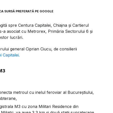
CA SURSĂ PREFERATĂ PE GOOGLE
tă spre Centura Capitalei, Chiajna și Cartierul
 s-a asociat cu Metrorex, Primăria Sectorului 6 și
stor lucrări.
arului general Ciprian Ciucu, de consilierii
 Capitalei.
 M3
onecta metroul cu inelul feroviar al Bucureștiului,
subterane,
gistrala M3 cu zona Militari Residence din
iliatri, va avea 3,3 km și două stații supraterane,