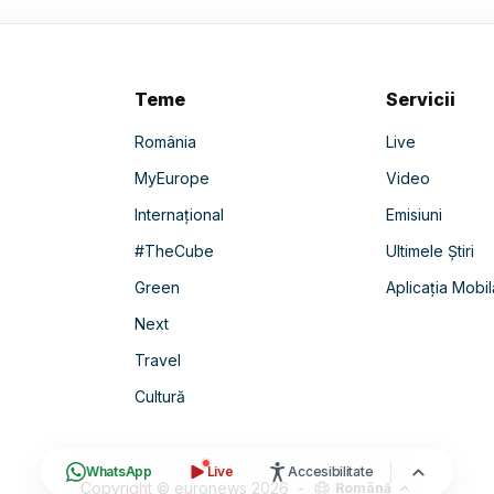
Teme
Servicii
România
Live
MyEurope
Video
Internațional
Emisiuni
#TheCube
Ultimele Știri
Green
Aplicația Mobil
Next
Travel
Cultură
WhatsApp
Live
Accesibilitate
Copyright © euronews
2026
-
Română