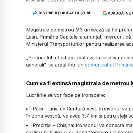
Publicat la:
13/05/2026 16:31
•
Actualizat la:
13/05/2026 16:43
DISTRIBUIȚI ACEASTĂ ȘTIRE
ADAUGĂ-NE 
Magistrala de metrou M3 urmează să fie prelungi
Latin. Primăria Capitalei a anunțat, miercuri, că
Ministerul Transporturilor pentru realizarea ace
„
Protocolul a fost aprobat azi, la inițiativa prim
generali
”, se arată într-un
comunicat al Primăriei
Cum va fi extinsă magistrala de metrou
Lucrările se vor face pe tronsoare:
Păcii – Linia de Centură Vest: tronsonul va c
în zona vestică, va avea 3,7 km și patru stații 
Preciziei – Chiajna: tronsonul va conecta ma
cartierul Chiajna și cu zona Complex Comercial M