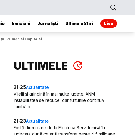
ic
Emisiuni
Jurnaliști
Ultimele Stiri
Live
țul Primăriei Capitalei
ULTIMELE
21:25
Actualitate
Vijelii și grindină în mai multe județe. ANM:
Instabilitatea se reduce, dar furtunile continuă
sâmbătă
21:23
Actualitate
Fostă directoare de la Electrica Serv, trimisă în
judecată după ce ar fi transferat peste 4,5 milioane